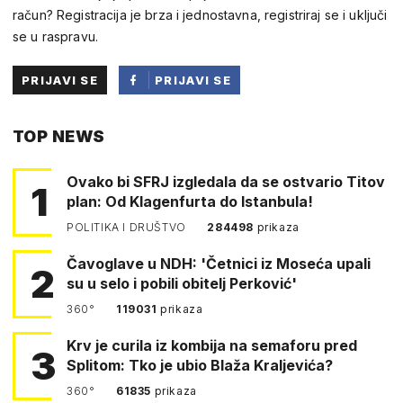
račun? Registracija je brza i jednostavna, registriraj se i uključi
se u raspravu.
PRIJAVI SE
PRIJAVI SE
PUTEM
TOP NEWS
FACEBOOKA
Ovako bi SFRJ izgledala da se ostvario Titov
1
plan: Od Klagenfurta do Istanbula!
POLITIKA I DRUŠTVO
284498
prikaza
Čavoglave u NDH: 'Četnici iz Moseća upali
2
su u selo i pobili obitelj Perković'
360°
119031
prikaza
Krv je curila iz kombija na semaforu pred
3
Splitom: Tko je ubio Blaža Kraljevića?
360°
61835
prikaza