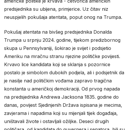
američke politike je krvava - četvorica američkih
predsjednika su ubijena, primjerice. Uz čitav niz
neuspjelih pokušaja atentata, poput onog na Trumpa.
Pokušaj atentata na bivšeg predsjednika Donalda
Trumpa u srpnju 2024. godine, tijekom predizbornog
skupa u Pennsylvaniji, šokirao je svijet i podsjetio
Ameriku na mračnu stranu njezine političke povijesti.
Krvavo lice kandidata koji se sklanja s pozornice
postalo je simbolom dubokih podjela, ali i podsjetnik da
je nasilje nad političkim vođama zapravo tragična
konstanta u američkoj demokraciji. Od prvog napada
na predsjednika Andrewa Jacksona 1835. godine do
danas, povijest Sjedinjenih Država ispisana je mecima,
zavjerama i napadima koji su mijenjali tijek događaja,
uništavali živote i ostavljali ožiljke. Deseci drugih
političara, od kandidata do guvernera i senatora, bili su