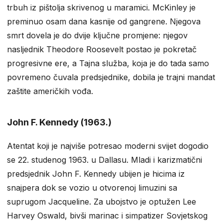
trbuh iz pištolja skrivenog u maramici. McKinley je
preminuo osam dana kasnije od gangrene. Njegova
smrt dovela je do dvije ključne promjene: njegov
nasljednik Theodore Roosevelt postao je pokretač
progresivne ere, a Tajna služba, koja je do tada samo
povremeno čuvala predsjednike, dobila je trajni mandat
zaštite američkih vođa.
John F. Kennedy (1963.)
Atentat koji je najviše potresao moderni svijet dogodio
se 22. studenog 1963. u Dallasu. Mladi i karizmatični
predsjednik John F. Kennedy ubijen je hicima iz
snajpera dok se vozio u otvorenoj limuzini sa
suprugom Jacqueline. Za ubojstvo je optužen Lee
Harvey Oswald, bivši marinac i simpatizer Sovjetskog