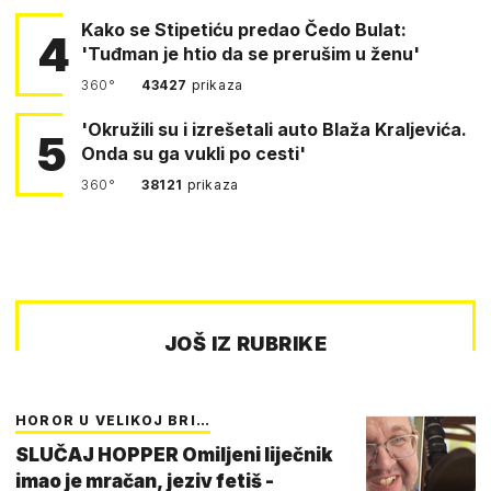
Kako se Stipetiću predao Čedo Bulat:
4
'Tuđman je htio da se prerušim u ženu'
360°
43427
prikaza
'Okružili su i izrešetali auto Blaža Kraljevića.
5
Onda su ga vukli po cesti'
360°
38121
prikaza
JOŠ IZ RUBRIKE
HOROR U VELIKOJ BRI…
SLUČAJ HOPPER Omiljeni liječnik
imao je mračan, jeziv fetiš -