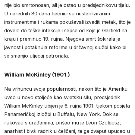
nije bio smrtonosan, ali je ostao u predsjednikovu tijelu.
U narednih 80 dana liječnici su nesteriliziranim
instrumentima i rukama pokušavali izvaditi metak, što je
dovelo do teške infekcije i sepse od koje je Garfield na
kraju i preminuo 19. rujna. Njegova smrt šokirala je
javnost i potaknula reforme u državnoj službi kako bi
se smanjio utjecaj patronata.
William McKinley (1901.)
Na vrhuncu svoje popularnosti, nakon što je Ameriku
uveo u novo stoljeće kao svjetsku silu, predsjednik
William McKinley ubijen je 6. rujna 1901. tijekom posjeta
Panameričkoj izložbi u Buffalu, New York. Dok se
rukovao s građanima, prišao mu je Leon Czolgosz,
anarhist i bivši radnik u čeličani, te ga dvaput upucao u