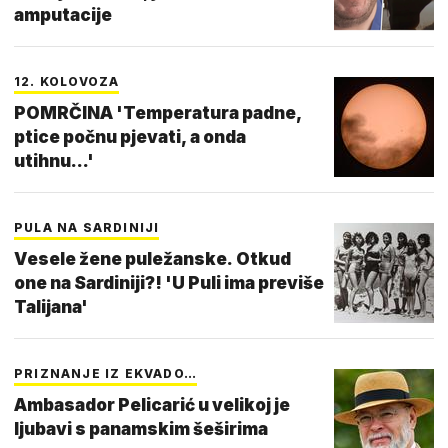
amputacije
12. KOLOVOZA
POMRČINA 'Temperatura padne,
ptice počnu pjevati, a onda
utihnu...'
PULA NA SARDINIJI
Vesele žene puležanske. Otkud
one na Sardiniji?! 'U Puli ima previše
Talijana'
PRIZNANJE IZ EKVADO…
Ambasador Pelicarić u velikoj je
ljubavi s panamskim šeširima