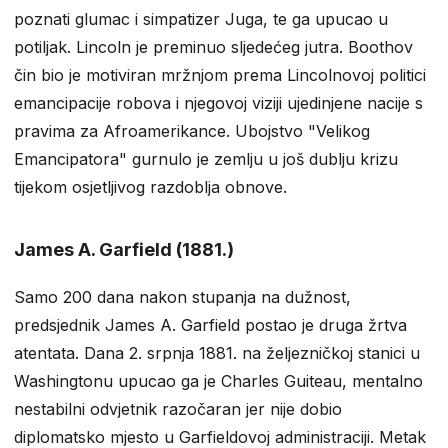
poznati glumac i simpatizer Juga, te ga upucao u
potiljak. Lincoln je preminuo sljedećeg jutra. Boothov
čin bio je motiviran mržnjom prema Lincolnovoj politici
emancipacije robova i njegovoj viziji ujedinjene nacije s
pravima za Afroamerikance. Ubojstvo "Velikog
Emancipatora" gurnulo je zemlju u još dublju krizu
tijekom osjetljivog razdoblja obnove.
James A. Garfield (1881.)
Samo 200 dana nakon stupanja na dužnost,
predsjednik James A. Garfield postao je druga žrtva
atentata. Dana 2. srpnja 1881. na željezničkoj stanici u
Washingtonu upucao ga je Charles Guiteau, mentalno
nestabilni odvjetnik razočaran jer nije dobio
diplomatsko mjesto u Garfieldovoj administraciji. Metak