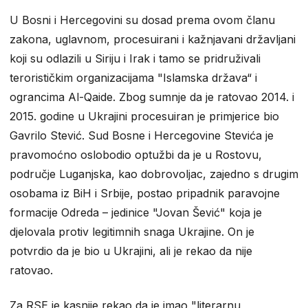
U Bosni i Hercegovini su dosad prema ovom članu
zakona, uglavnom, procesuirani i kažnjavani državljani
koji su odlazili u Siriju i Irak i tamo se pridruživali
terorističkim organizacijama "Islamska država“ i
ograncima Al-Qaide. Zbog sumnje da je ratovao 2014. i
2015. godine u Ukrajini procesuiran je primjerice bio
Gavrilo Stević. Sud Bosne i Hercegovine Stevića je
pravomoćno oslobodio optužbi da je u Rostovu,
područje Luganjska, kao dobrovoljac, zajedno s drugim
osobama iz BiH i Srbije, postao pripadnik paravojne
formacije Odreda – jedinice "Jovan Šević" koja je
djelovala protiv legitimnih snaga Ukrajine. On je
potvrdio da je bio u Ukrajini, ali je rekao da nije
ratovao.
Za RSE je kasnije rekao da je imao "literarnu