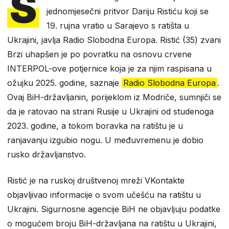
S
jednomjesečni pritvor Dariju Ristiću koji se
19. rujna vratio u Sarajevo s ratišta u
Ukrajini, javlja Radio Slobodna Europa.
Ristić (35) zvani
Brzi uhapšen je po povratku na osnovu crvene
INTERPOL-ove potjernice koja je za njim raspisana u
ožujku 2025. godine, saznaje
Radio Slobodna Europa
.
Ovaj BiH-državljanin, porijeklom iz Modriče, sumnjiči se
da je ratovao na strani Rusije u Ukrajini od studenoga
2023. godine, a tokom boravka na ratištu je u
ranjavanju izgubio nogu. U međuvremenu je dobio
rusko državljanstvo.
Ristić je na ruskoj društvenoj mreži VKontakte
objavljivao informacije o svom učešću na ratištu u
Ukrajini. Sigurnosne agencije BiH ne objavljuju podatke
o mogućem broju BiH-državljana na ratištu u Ukrajini,