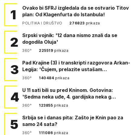
Ovako bi SFRJ izgledala da se ostvario Titov
1
plan: Od Klagenfurta do Istanbula!
POLITIKA I DRUŠTVO
276823
prikaza
Srpski vojnik: '12 dana nismo znali da se
2
dogodila Oluja'
360°
225519
prikaza
Pad Krajine (3) i transkripti razgovora Arkan-
3
Legija: 'Čujem, prelazite ustašam…
360°
140484
prikaza
U 11 sati bili su pred Kninom. Gotovina:
4
'Sedma neka uđe, 4. gardijska neka g…
360°
123855
prikaza
Srbija se i danas pita: Zašto je Knin pao za
5
samo 24 sata?
360°
111086
prikaza