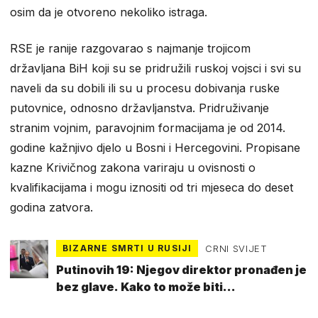
osim da je otvoreno nekoliko istraga.
RSE je ranije razgovarao s najmanje trojicom
državljana BiH koji su se pridružili ruskoj vojsci i svi su
naveli da su dobili ili su u procesu dobivanja ruske
putovnice, odnosno državljanstva. Pridruživanje
stranim vojnim, paravojnim formacijama je od 2014.
godine kažnjivo djelo u Bosni i Hercegovini. Propisane
kazne Krivičnog zakona variraju u ovisnosti o
kvalifikacijama i mogu iznositi od tri mjeseca do deset
godina zatvora.
BIZARNE SMRTI U RUSIJI
CRNI SVIJET
Putinovih 19: Njegov direktor pronađen je
bez glave. Kako to može biti
samoubojstvo?!