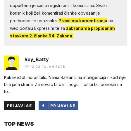
dopušteno je samo registriranim korisnicima. Svaki
korisnik koji želi komentirati članke obvezan je
prethodno se upoznati s
Pravilima komentiranja
na
web portalu Express.hr te sa
zabranama propisanim
stavkom 2. članka 94. Zakona.
Roy_Batty
17:42 23.RUJAN 2025.
Kakav idiot moraš biti....Nama Balkancima inteligencija nikad nije
bila jača strana. Za novac bi dali i nogu. I još bi bili ponosni na
to...
PRIJAVI SE
PRIJAVI SE
PUTEM
TOP NEWS
FACEBOOKA