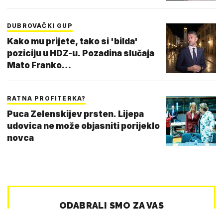
DUBROVAČKI GUP
Kako mu prijete, tako si 'bilda'
poziciju u HDZ-u. Pozadina slučaja
Mato Franko…
RATNA PROFITERKA?
Puca Zelenskijev prsten. Lijepa
udovica ne može objasniti porijeklo
novca