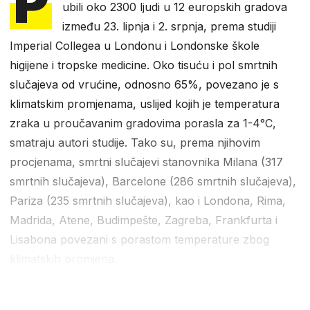
P
ubili oko 2300 ljudi u 12 europskih gradova
između 23. lipnja i 2. srpnja, prema studiji
Imperial Collegea u Londonu i Londonske škole
higijene i tropske medicine. Oko tisuću i pol smrtnih
slučajeva od vrućine, odnosno 65%, povezano je s
klimatskim promjenama, uslijed kojih je temperatura
zraka u proučavanim gradovima porasla za 1-4°C,
smatraju autori studije. Tako su, prema njihovim
procjenama, smrtni slučajevi stanovnika Milana (317
smrtnih slučajeva), Barcelone (286 smrtnih slučajeva),
Pariza (235 smrtnih slučajeva), kao i Londona, Rima,
Madrida, Atene, Budimpešte, Zagreba, Frankfurta i
Lisabona povezani s porastom temperature zbog
klimatskih promjena.