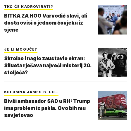
TKO ĆE KADROVIRATI?
BITKA ZA HOO Varvodić slavi, ali
dosta ovisi o jednom čovjeku iz
sjene
JE LI MOGUĆE?
Skrolao i naglo zaustavio ekran:
Silueta rješava najveći misterij 20.
stoljeća?
KOLUMNA JAMES B. FO…
Bivši ambasador SAD u RH: Trump
ima problem iz pakla. Ovo bih mu
savjetovao