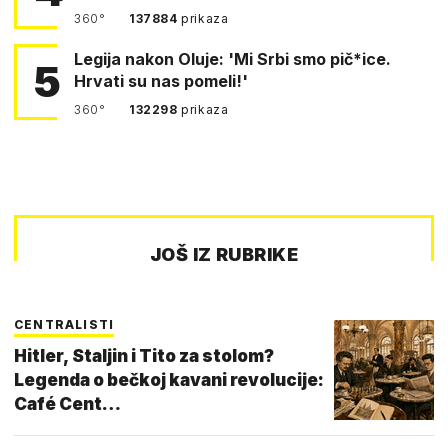
360°
137884
prikaza
Legija nakon Oluje: 'Mi Srbi smo pič*ice.
5
Hrvati su nas pomeli!'
360°
132298
prikaza
JOŠ IZ RUBRIKE
CENTRALISTI
Hitler, Staljin i Tito za stolom?
Legenda o bečkoj kavani revolucije:
Café Cent…