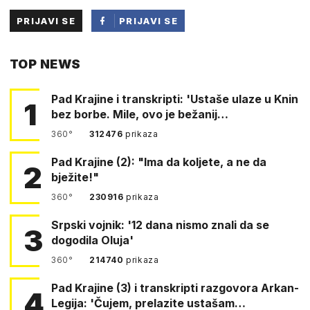
PRIJAVI SE
PRIJAVI SE
PUTEM
TOP NEWS
FACEBOOKA
Pad Krajine i transkripti: 'Ustaše ulaze u Knin
1
bez borbe. Mile, ovo je bežanij…
360°
312476
prikaza
Pad Krajine (2): "Ima da koljete, a ne da
2
bježite!"
360°
230916
prikaza
Srpski vojnik: '12 dana nismo znali da se
3
dogodila Oluja'
360°
214740
prikaza
Pad Krajine (3) i transkripti razgovora Arkan-
4
Legija: 'Čujem, prelazite ustašam…