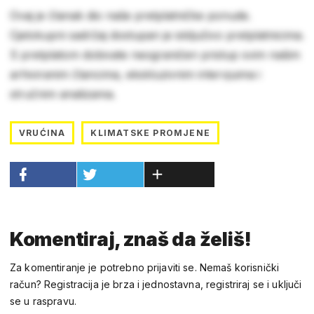
Ovaj je članak dio naše pretplatničke ponude.
Cjelokupni sadržaj dostupan je isključivo pretplatnicima.
S pretplatom dobivate neograničen pristup svim našim
arhiviranim člancima, ekskluzivnim intervjuima i
stručnim analizama.
VRUĆINA
KLIMATSKE PROMJENE
Komentiraj, znaš da želiš!
Za komentiranje je potrebno prijaviti se. Nemaš korisnički
račun? Registracija je brza i jednostavna, registriraj se i uključi
se u raspravu.