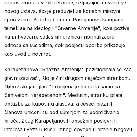
samostalno provoditi reforme, uključujući i usvajanje
novog ustava, što je preduvjet za konačni mirovni
sporazum s Azerbajdžanom. Pašinjanova kampanja
temelji se na ideologiji "Stvarne Armenije", koja poziva
na prihvaćanje sadašnjih granica i normalizaciju
odnosa sa susjedima, dok pobjedu oporbe prikazuje
kao uvod u novi rat.
Karapetjanova "Snažna Armenija" pozicionirala se kao
glavni izazivač , što je čini drugom najjačom strankom.
Njihov slogan glasi "Promjena je moguća samo sa
Samvelom Karapetjanom". Međutim, stranku prate
optužbe za kupovinu glasova, a deseci njezinih
članova uhićeni su pod sumnjom za podmićivanje
birača. Zbog Karapetjanovih opsežnih poslovnih
interesa i veza u Rusiji, mnogi dovode u pitanje njegovu