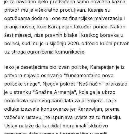
je za navodno djelo predviđena samo novčana kazna,
pritvor mu je višekratno produljivan. Kasnije su
optužbama dodane i one za financijske malverzacije i
pranje novca, koje Karapetjan također poriče. Nakon
šest mjeseci, niza pravnih bitaka i kratkog boravka u
bolnici, sud mu je u siječnju 2026. odredio kućni pritvor
uz stroga ograničenja komunikacije.
Iako je desetljećima bio izvan politike, Karapetjan je iz
pritvora najavio osnivanje "fundamentalno nove
političke snage". Njegov pokret "Naš način" prerastao
je u stranku "Snažna Armenija", koja ga je ubrzo
nominirala kao svog kandidata za premijera. Ta je
odluka izazvala kontroverze jer Karapetjan, prema
važećem ustavu, ne ispunjava uvjete za tu funkciju.
Ustav nalaže da kandidat mora imati isključivo