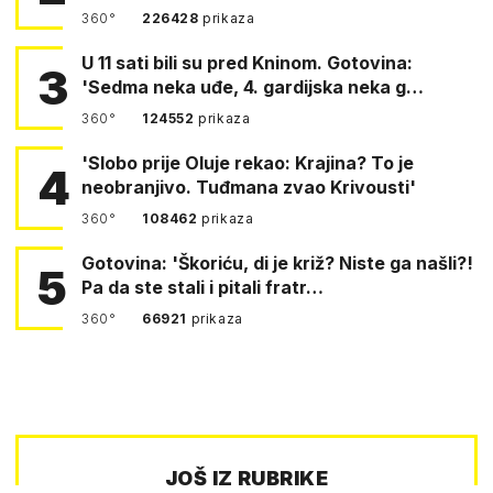
360°
226428
prikaza
U 11 sati bili su pred Kninom. Gotovina:
3
'Sedma neka uđe, 4. gardijska neka g…
360°
124552
prikaza
'Slobo prije Oluje rekao: Krajina? To je
4
neobranjivo. Tuđmana zvao Krivousti'
360°
108462
prikaza
Gotovina: 'Škoriću, di je križ? Niste ga našli?!
5
Pa da ste stali i pitali fratr…
360°
66921
prikaza
JOŠ IZ RUBRIKE