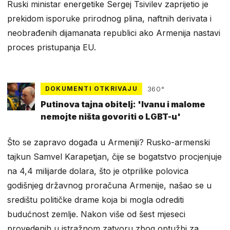
Ruski ministar energetike Sergej Tsivilev zaprijetio je
prekidom isporuke prirodnog plina, naftnih derivata i
neobrađenih dijamanata republici ako Armenija nastavi
proces pristupanja EU.
DOKUMENTI OTKRIVAJU
360°
Putinova tajna obitelj: 'Ivanu i malome
nemojte ništa govoriti o LGBT-u'
Što se zapravo događa u Armeniji? Rusko-armenski
tajkun Samvel Karapetjan, čije se bogatstvo procjenjuje
na 4,4 milijarde dolara, što je otprilike polovica
godišnjeg državnog proračuna Armenije, našao se u
središtu političke drame koja bi mogla odrediti
budućnost zemlje. Nakon više od šest mjeseci
provedenih u istražnom zatvoru zbog optužbi za