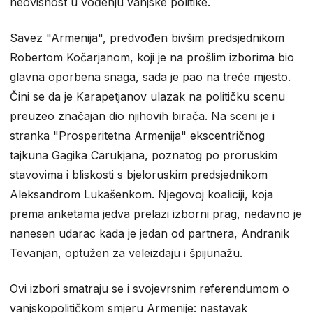
neovisnost u vođenju vanjske politike.
Savez "Armenija", predvođen bivšim predsjednikom
Robertom Kočarjanom, koji je na prošlim izborima bio
glavna oporbena snaga, sada je pao na treće mjesto.
Čini se da je Karapetjanov ulazak na političku scenu
preuzeo značajan dio njihovih birača. Na sceni je i
stranka "Prosperitetna Armenija" ekscentričnog
tajkuna Gagika Carukjana, poznatog po proruskim
stavovima i bliskosti s bjeloruskim predsjednikom
Aleksandrom Lukašenkom. Njegovoj koaliciji, koja
prema anketama jedva prelazi izborni prag, nedavno je
nanesen udarac kada je jedan od partnera, Andranik
Tevanjan, optužen za veleizdaju i špijunažu.
Ovi izbori smatraju se i svojevrsnim referendumom o
vanjskopolitičkom smjeru Armenije: nastavak