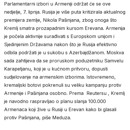
Parlamentarni izbori u Armeniji održat će se ove
nedjelje, 7. lipnja. Rusija je više puta kritizirala aktualnog
premijera zemlje, Nikola Pašinjana, zbog onoga što
Kremlj smatra prozapadnim kursom Erevana. Armenija
je počela aktivnije surađivati ​​s Europskom unijom i
Sjedinjenim Državama nakon što je Rusija efektivno
odbila podržati je u sukobu s Azerbajdžanom. Moskva
sada zahtijeva da se proruskom poduzetniku Samvelu
Karapetjanu, koji je u kućnom pritvoru, dopusti
sudjelovanje na armenskim izborima. Istovremeno,
kremaljski botovi pokrenuli su veliku kampanju protiv
Armenije i Pašinjana osobno. Prema Reutersu , Kremlj
je navodno raspravljao o planu slanja 100.000
Armenaca koji žive u Rusiji u Erevan kako bi glasali
protiv Pašinjana, piše Meduza.