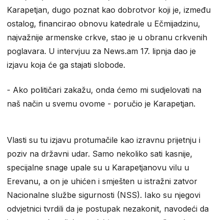
Karapetjan, dugo poznat kao dobrotvor koji je, između
ostalog, financirao obnovu katedrale u Ečmijadzinu,
najvažnije armenske crkve, stao je u obranu crkvenih
poglavara. U intervjuu za News.am 17. lipnja dao je
izjavu koja će ga stajati slobode.
​- Ako političari zakažu, onda ćemo mi sudjelovati na
naš način u svemu ovome - poručio je Karapetjan.
Vlasti su tu izjavu protumačile kao izravnu prijetnju i
poziv na državni udar. Samo nekoliko sati kasnije,
specijalne snage upale su u Karapetjanovu vilu u
Erevanu, a on je uhićen i smješten u istražni zatvor
Nacionalne službe sigurnosti (NSS). Iako su njegovi
odvjetnici tvrdili da je postupak nezakonit, navodeći da