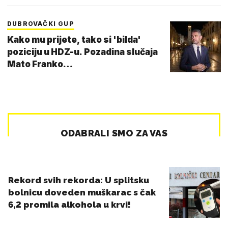
DUBROVAČKI GUP
Kako mu prijete, tako si 'bilda'
poziciju u HDZ-u. Pozadina slučaja
Mato Franko…