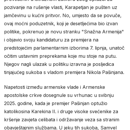
pozivanje na rušenje vlasti, Karapetjan je pušten uz
jamčevinu u kućni pritvor. No, umjesto da se povuče,
ovaj moćni poduzetnik, koji je desetljećima bio izvan
politike, pokrenuo je novu stranku "Snažna Armenija"
i objavio svoju kandidaturu za premijera na
predstojećim parlamentarnim izborima 7. lipnja, unatoč
očitim ustavnim preprekama koje mu stoje na putu.
Njegov nagli ulazak u politiku izravna je posljedica
tinjajućeg sukoba s vladom premijera Nikola Pašinjana.
Napetosti između armenske vlade i Armenske
apostolske crkve dosegnule su vrhunac u svibnju
2025. godine, kada je premijer Pašinjan optužio
katolikosina Karekina II. i druge visoke svećenike za
kršenje zavjeta celibata i održavanje veza sa stranim
obavještajnim službama. U jeku tih sukoba, Samvel