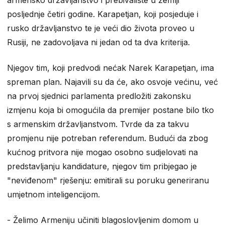
armensko državljanstvo i prebivalište u zemlji
posljednje četiri godine. Karapetjan, koji posjeduje i
rusko državljanstvo te je veći dio života proveo u
Rusiji, ne zadovoljava ni jedan od ta dva kriterija.
Njegov tim, koji predvodi nećak Narek Karapetjan, ima
spreman plan. Najavili su da će, ako osvoje većinu, već
na prvoj sjednici parlamenta predložiti zakonsku
izmjenu koja bi omogućila da premijer postane bilo tko
s armenskim državljanstvom. Tvrde da za takvu
promjenu nije potreban referendum. Budući da zbog
kućnog pritvora nije mogao osobno sudjelovati na
predstavljanju kandidature, njegov tim pribjegao je
"neviđenom" rješenju: emitirali su poruku generiranu
umjetnom inteligencijom.
​- Želimo Armeniju učiniti blagoslovljenim domom u