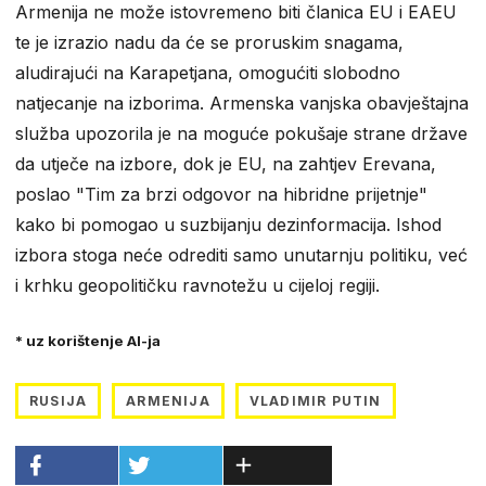
Armenija ne može istovremeno biti članica EU i EAEU
te je izrazio nadu da će se proruskim snagama,
aludirajući na Karapetjana, omogućiti slobodno
natjecanje na izborima. Armenska vanjska obavještajna
služba upozorila je na moguće pokušaje strane države
da utječe na izbore, dok je EU, na zahtjev Erevana,
poslao "Tim za brzi odgovor na hibridne prijetnje"
kako bi pomogao u suzbijanju dezinformacija. Ishod
izbora stoga neće odrediti samo unutarnju politiku, već
i krhku geopolitičku ravnotežu u cijeloj regiji.
* uz korištenje AI-ja
RUSIJA
ARMENIJA
VLADIMIR PUTIN