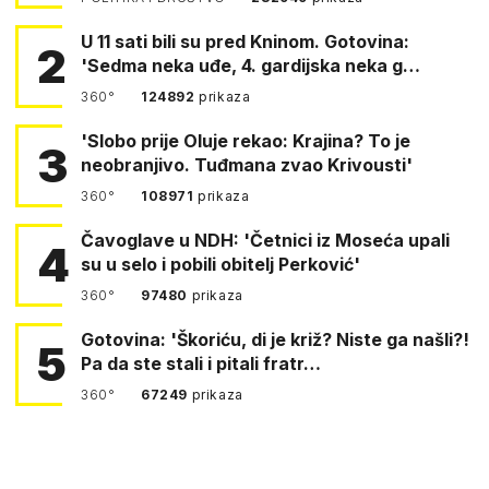
U 11 sati bili su pred Kninom. Gotovina:
2
'Sedma neka uđe, 4. gardijska neka g…
360°
124892
prikaza
'Slobo prije Oluje rekao: Krajina? To je
3
neobranjivo. Tuđmana zvao Krivousti'
360°
108971
prikaza
Čavoglave u NDH: 'Četnici iz Moseća upali
4
su u selo i pobili obitelj Perković'
360°
97480
prikaza
Gotovina: 'Škoriću, di je križ? Niste ga našli?!
5
Pa da ste stali i pitali fratr…
360°
67249
prikaza