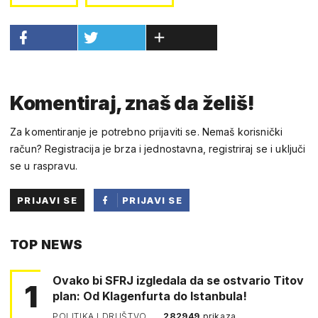
Komentiraj, znaš da želiš!
Za komentiranje je potrebno prijaviti se. Nemaš korisnički
račun? Registracija je brza i jednostavna, registriraj se i uključi
se u raspravu.
PRIJAVI SE
PRIJAVI SE
PUTEM
TOP NEWS
FACEBOOKA
Ovako bi SFRJ izgledala da se ostvario Titov
1
plan: Od Klagenfurta do Istanbula!
POLITIKA I DRUŠTVO
282949
prikaza