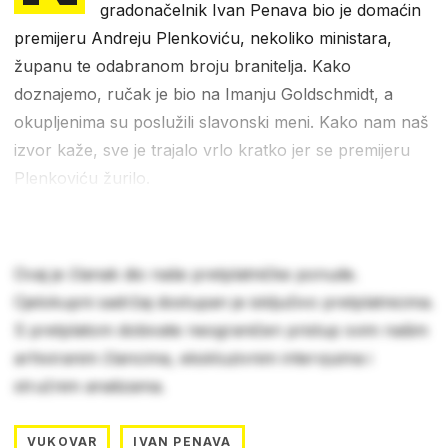
gradonačelnik Ivan Penava bio je domaćin
premijeru Andreju Plenkoviću, nekoliko ministara,
županu te odabranom broju branitelja. Kako
doznajemo, ručak je bio na Imanju Goldschmidt, a
okupljenima su poslužili slavonski meni. Kako nam naš
izvor kaže, sve je trajalo vrlo kratko jer se premijeru
Plenkoviću žurilo.
Ovaj je članak dio naše pretplatničke ponude.
Cjelokupni sadržaj dostupan je isključivo pretplatnicima.
S pretplatom dobivate neograničen pristup svim našim
arhiviranim člancima, ekskluzivnim intervjuima i
stručnim analizama.
VUKOVAR
IVAN PENAVA