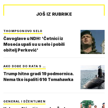
JOŠ IZ RUBRIKE
THOMPSONOVO SELO
Čavoglave u NDH: 'Četnici iz
Moseća upali su u selo i pobili
obitelj Perković'
AKO DOĐE DO RATA S …
Trump hitno gradi 19 podmornica.
Nema tko ispaliti 616 Tomahawka
GENERAL I DŽENTLMEN