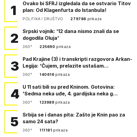
Ovako bi SFRJ izgledala da se ostvario Titov
1
plan: Od Klagenfurta do Istanbula!
POLITIKA I DRUŠTVO
279786
prikaza
Srpski vojnik: '12 dana nismo znali da se
2
dogodila Oluja'
360°
225690
prikaza
Pad Krajine (3) i transkripti razgovora Arkan-
3
Legija: 'Čujem, prelazite ustašam…
360°
140616
prikaza
U 11 sati bili su pred Kninom. Gotovina:
4
'Sedma neka uđe, 4. gardijska neka g…
360°
123989
prikaza
Srbija se i danas pita: Zašto je Knin pao za
5
samo 24 sata?
360°
111181
prikaza