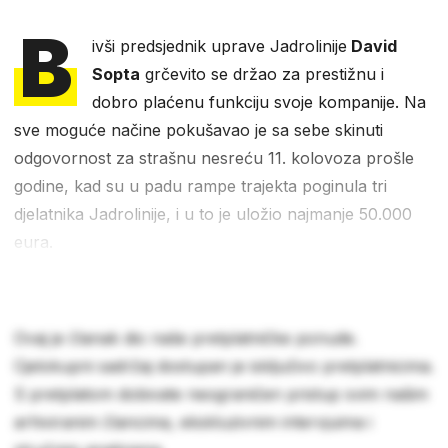
B
ivši predsjednik uprave Jadrolinije
David
Sopta
grčevito se držao za prestižnu i
dobro plaćenu funkciju svoje kompanije. Na
sve moguće načine pokušavao je sa sebe skinuti
odgovornost za strašnu nesreću 11. kolovoza prošle
godine, kad su u padu rampe trajekta poginula tri
djelatnika Jadrolinije, i u to je uložio najmanje 50.000
eura.
Ovaj je članak dio naše pretplatničke ponude.
Cjelokupni sadržaj dostupan je isključivo pretplatnicima.
S pretplatom dobivate neograničen pristup svim našim
arhiviranim člancima, ekskluzivnim intervjuima i