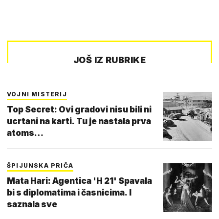
JOŠ IZ RUBRIKE
VOJNI MISTERIJ
Top Secret: Ovi gradovi nisu bili ni
ucrtani na karti. Tu je nastala prva
atoms…
ŠPIJUNSKA PRIČA
Mata Hari: Agentica 'H 21' Spavala
bi s diplomatima i časnicima. I
saznala sve