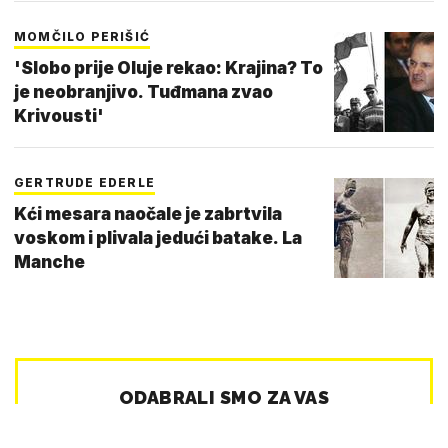
MOMČILO PERIŠIĆ
'Slobo prije Oluje rekao: Krajina? To
je neobranjivo. Tuđmana zvao
Krivousti'
GERTRUDE EDERLE
Kći mesara naočale je zabrtvila
voskom i plivala jedući batake. La
Manche