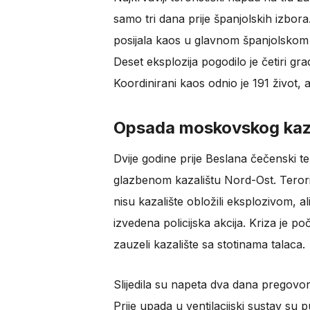
samo tri dana prije španjolskih izbora.
posijala kaos u glavnom španjolskom 
Deset eksplozija pogodilo je četiri gra
Koordinirani kaos odnio je 191 život, 
Opsada moskovskog kaz
Dvije godine prije Beslana čečenski te
glazbenom kazalištu Nord-Ost. Terorist
nisu kazalište obložili eksplozivom, al
izvedena policijska akcija. Kriza je po
zauzeli kazalište sa stotinama talaca.
Slijedila su napeta dva dana pregovora
Prije upada u ventilacijski sustav su pus