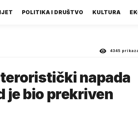
IJET
POLITIKA I DRUŠTVO
KULTURA
EK
4345
prikaz
 teroristički napada
 je bio prekriven