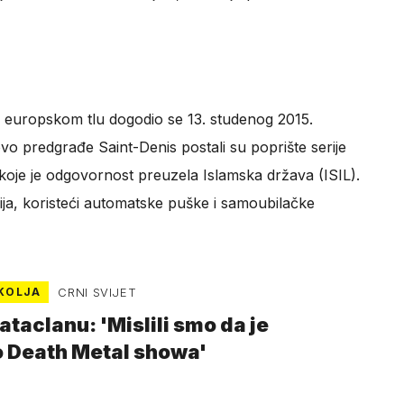
 europskom tlu dogodio se 13. studenog 2015.
ovo predgrađe Saint-Denis postali su poprište serije
 koje je odgovornost preuzela Islamska država (ISIL).
cija, koristeći automatske puške i samoubilačke
KOLJA
CRNI SVIJET
taclanu: 'Mislili smo da je
o Death Metal showa'