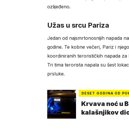
ozlijeđeno.
Užas u srcu Pariza
Jedan od najsmrtonosnijih napada na
godine. Te kobne večeri, Pariz i njeg
koordiniranih terorističkih napada za
Tri tima terorista napala su šest loka
prsluke.
DESET GODINA OD PO
Krvava noć u Ba
kalašnjikov di