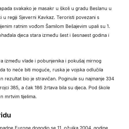
 napada svakako je masakr u školi u gradu Beslanu u
i u regiji Sjeverni Kavkaz. Teroristi povezani s
ijenim ratnim vođom Šamilom Bešajevim upali su 1.
hađala djeca stara između šest i šesnaest godina i
ra između vlade i pobunjenika i pokušaj mirnog
lo da to neće biti moguće, ruska je vojska odlučila
 rezultat bio je stravičan. Poginule su najmanje 334
rojci 385, a čak 186 žrtava bila su djeca. Pod škole
n mrtvim tijelima.
idu
 zapadne Europe dogodio se 11. ožujka 2004. godine,