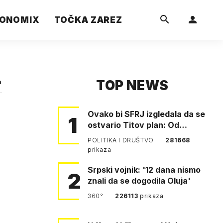
ONOMIX
TOČKA ZAREZ
TOP NEWS
a
Ovako bi SFRJ izgledala da se
1
ostvario Titov plan: Od
Klagenfurta do Istanbula!
POLITIKA I DRUŠTVO
281668
prikaza
Srpski vojnik: '12 dana nismo
2
znali da se dogodila Oluja'
360°
226113
prikaza