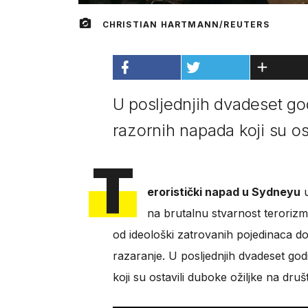
CHRISTIAN HARTMANN/REUTERS
U posljednjih dvadeset god
razornih napada koji su os
T
eroristički napad u Sydneyu
u
na brutalnu stvarnost terorizma 
od ideološki zatrovanih pojedinaca do or
razaranje. U posljednjih dvadeset godi
koji su ostavili duboke ožiljke na druš