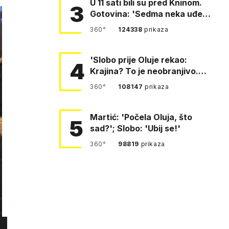
U 11 sati bili su pred Kninom.
3
Gotovina: 'Sedma neka uđe,
4. gardijska neka g…
360°
124338
prikaza
'Slobo prije Oluje rekao:
4
Krajina? To je neobranjivo.
Tuđmana zvao Krivousti'
360°
108147
prikaza
Martić: 'Počela Oluja, što
5
sad?'; Slobo: 'Ubij se!'
360°
98819
prikaza