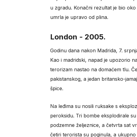
u zgradu. Konačni rezultat je bio oko 
umrla je upravo od plina.
London - 2005.
Godinu dana nakon Madrida, 7. srpnja
Kao i madridski, napad je upozorio na
terorizam nastao na domaćem tlu. Četi
pakistanskog, a jedan britansko-jama
špice.
Na leđima su nosili ruksake s ekspl
peroksidu. Tri bombe eksplodirale su
podzemne željeznice, a četvrta sat v
četiri terorista su poginula, a ukupno