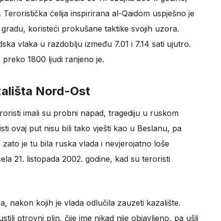
 Teroristička ćelija inspirirana al-Qaidom uspješno je
gradu, koristeći prokušane taktike svojih uzora.
dska vlaka u razdoblju između 7.01 i 7.14 sati ujutro.
a preko 1800 ljudi ranjeno je.
ališta Nord-Ost
roristi imali su probni napad, tragediju u ruskom
i ovaj put nisu bili tako vješti kao u Beslanu, pa
i zato je tu bila ruska vlada i nevjerojatno loše
čela 21. listopada 2002. godine, kad su teroristi
, nakon kojih je vlada odlučila zauzeti kazalište.
tili otrovni plin, čije ime nikad nije objavljeno, pa ušli