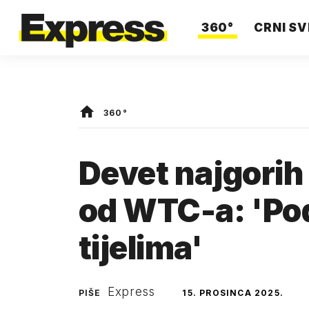
360°
CRNI SV
360°
Devet najgorih
od WTC-a: 'Pod
tijelima'
Express
PIŠE
15. PROSINCA 2025.