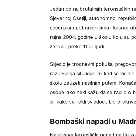
Jedan od najbrutalnijih terorističkih
Sjevernoj Osetiji, autonomnoj republic
čečenskim pobunjenicima i kasnije ub
rujna 2004. godine u školu koju su po
zarobili preko 1100 ljudi.
Slijedio je trodnevni pokušaj pregovo
razrješenja situacije, ali kad se vidje
školu zauzeti nasilnim putem. Konačan
osobe iako neki kažu da se radilo o b
je, kako su rekli svjedoci, bio prekrive
Bombaški napadi u Madr
Najkrvaviji teroristički napad na tlu