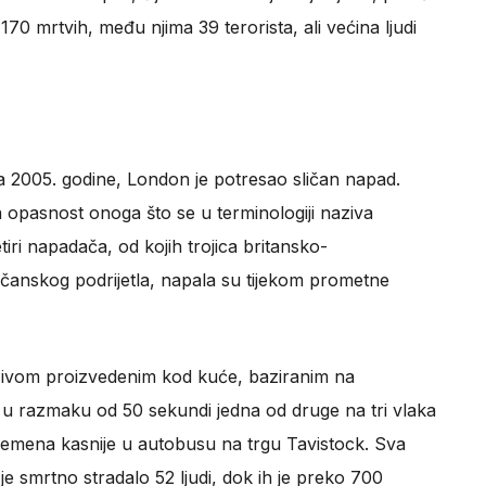
170 mrtvih, među njima 39 terorista, ali većina ljudi
 2005. godine, London je potresao sličan napad.
 opasnost onoga što se u terminologiji naziva
ri napadača, od kojih trojica britansko-
jčanskog podrijetla, napala su tijekom prometne
ozivom proizvedenim kod kuće, baziranim na
 u razmaku od 50 sekundi jedna od druge na tri vlaka
remena kasnije u autobusu na trgu Tavistock. Sva
 je smrtno stradalo 52 ljudi, dok ih je preko 700