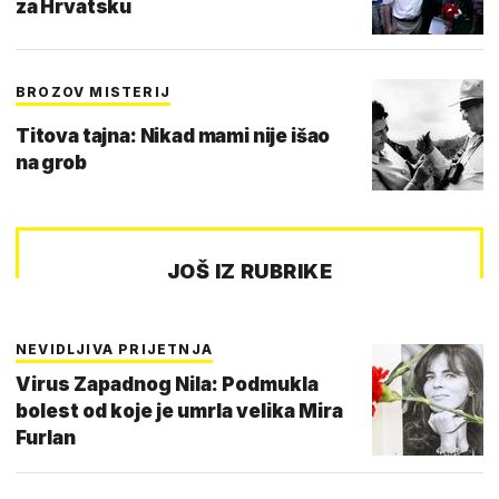
za Hrvatsku
BROZOV MISTERIJ
Titova tajna: Nikad mami nije išao
na grob
JOŠ IZ RUBRIKE
NEVIDLJIVA PRIJETNJA
Virus Zapadnog Nila: Podmukla
bolest od koje je umrla velika Mira
Furlan