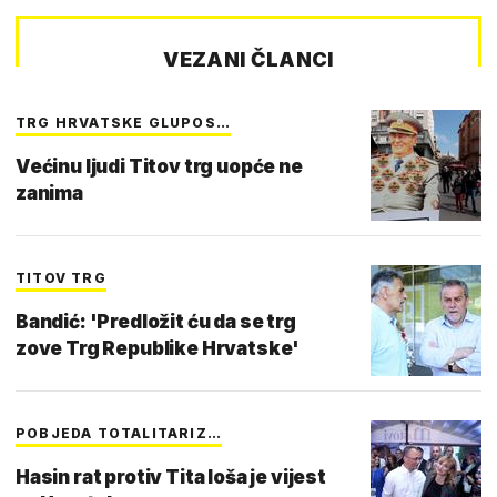
VEZANI ČLANCI
TRG HRVATSKE GLUPOS…
Većinu ljudi Titov trg uopće ne
zanima
TITOV TRG
Bandić: 'Predložit ću da se trg
zove Trg Republike Hrvatske'
POBJEDA TOTALITARIZ…
Hasin rat protiv Tita loša je vijest