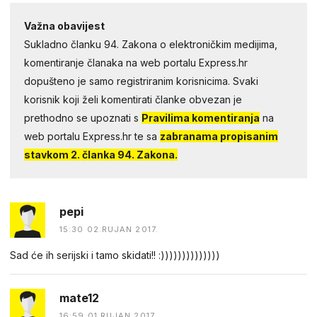
Važna obavijest
Sukladno članku 94. Zakona o elektroničkim medijima,
komentiranje članaka na web portalu Express.hr
dopušteno je samo registriranim korisnicima. Svaki
korisnik koji želi komentirati članke obvezan je
prethodno se upoznati s
Pravilima komentiranja
na
web portalu Express.hr te sa
zabranama propisanim
stavkom 2. članka 94. Zakona.
pepi
15:30 02.RUJAN 2017.
Sad će ih serijski i tamo skidati!! :))))))))))))))
mate12
16:59 01.RUJAN 2017.