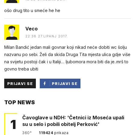
ošo drug tito u smeće he he
Veco
22:38 27.LIPANJ 2017.
Milan Bandić jedan mali govnar koji nikad neće dobiti wc šolju
nazvanu po sebi. Želi da skida Druga Tita mjesta ulica gdje više
na svijetu postoji čak i u Italiji.... ljubomora mora biti da je..mrš to
govno treba ubiti
PRIJAVI SE
PRIJAVI SE
PUTEM
TOP NEWS
FACEBOOKA
Čavoglave u NDH: 'Četnici iz Moseća upali
1
su u selo i pobili obitelj Perković'
360°
119424
prikaza