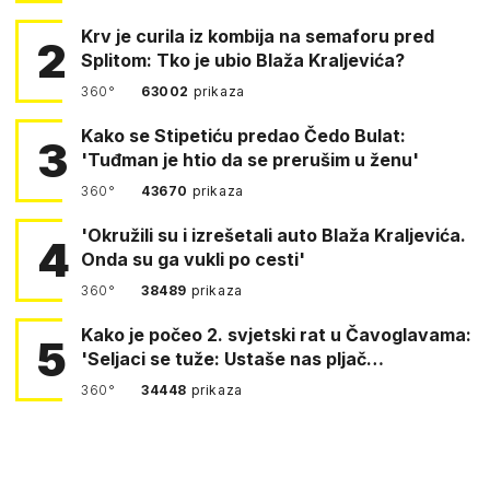
Krv je curila iz kombija na semaforu pred
2
Splitom: Tko je ubio Blaža Kraljevića?
360°
63002
prikaza
Kako se Stipetiću predao Čedo Bulat:
3
'Tuđman je htio da se prerušim u ženu'
360°
43670
prikaza
'Okružili su i izrešetali auto Blaža Kraljevića.
4
Onda su ga vukli po cesti'
360°
38489
prikaza
Kako je počeo 2. svjetski rat u Čavoglavama:
5
'Seljaci se tuže: Ustaše nas pljač…
360°
34448
prikaza