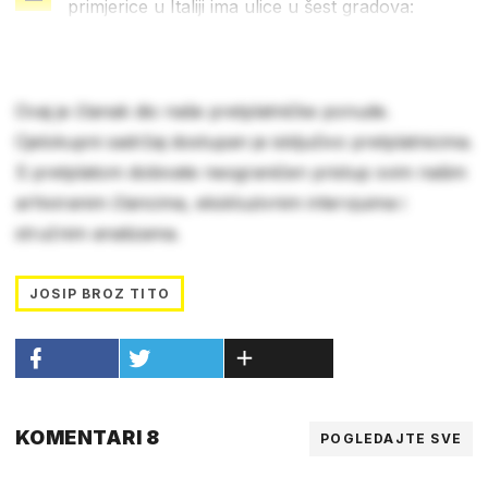
primjerice u Italiji ima ulice u šest gradova:
Ovaj je članak dio naše pretplatničke ponude.
Cjelokupni sadržaj dostupan je isključivo pretplatnicima.
S pretplatom dobivate neograničen pristup svim našim
arhiviranim člancima, ekskluzivnim intervjuima i
stručnim analizama.
JOSIP BROZ TITO
KOMENTARI 8
POGLEDAJTE SVE