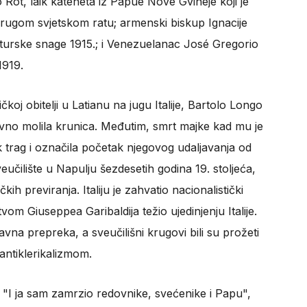
 Rot, laik kateheta iz Papue Nove Gvineje koji je
Drugom svjetskom ratu; armenski biskup Ignacije
turske snage 1915.; i Venezuelanac José Gregorio
1919.
oj obitelji u Latianu na jugu Italije, Bartolo Longo
vno molila krunica. Međutim, smrt majke kad mu je
ok trag i označila početak njegovog udaljavanja od
učilište u Napulju šezdesetih godina 19. stoljeća,
ih previranja. Italiju je zahvatio nacionalistički
vom Giuseppea Garibaldija težio ujedinjenju Italije.
vna prepreka, a sveučilišni krugovi bili su prožeti
antiklerikalizmom.
. "I ja sam zamrzio redovnike, svećenike i Papu",