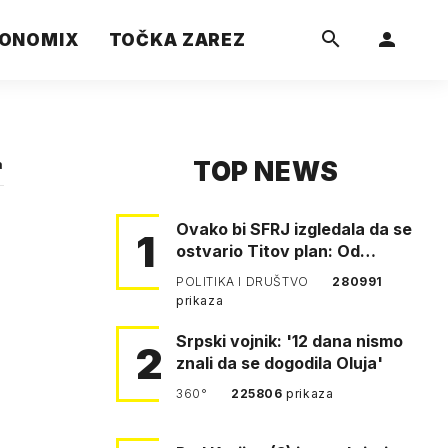
ONOMIX
TOČKA ZAREZ
TOP NEWS
a
Ovako bi SFRJ izgledala da se
1
ostvario Titov plan: Od
Klagenfurta do Istanbula!
POLITIKA I DRUŠTVO
280991
prikaza
Srpski vojnik: '12 dana nismo
2
znali da se dogodila Oluja'
360°
225806
prikaza