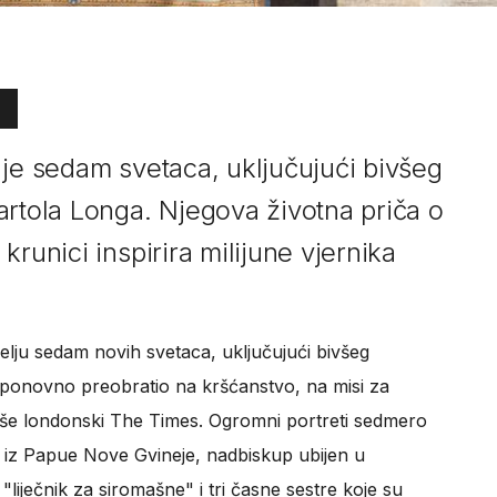
 je sedam svetaca, uključujući bivšeg
artola Longa. Njegova životna priča o
runici inspirira milijune vjernika
jelju sedam novih svetaca, uključujući bivšeg
e ponovno preobratio na kršćanstvo, na misi za
iše londonski The Times. Ogromni portreti sedmero
ta iz Papue Nove Gvineje, nadbiskup ubijen u
iječnik za siromašne" i tri časne sestre koje su