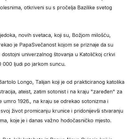
olesnima, otkriveni su s pročelja Bazilike svetog
oka, novih svetaca, koji su, Božjom milošću,
, rekao je PapaSvečanost kojom se priznaje da su
i i dostojni univerzalnog štovanja u Katoličkoj crkvi
000 ljudi po jarkom suncu.
artolo Longo, Talijan koji je od prakticiranog katolika
acija, ateist, zatim sotonist i na kraju "zaređen" za
je umro 1926., na kraju se odrekao sotonizma i
svoj život promicanju krunice i pridonijevši stvaranju
ma, koje je i danas važno hodočasničko mjesto.