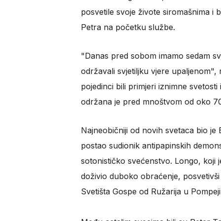
posvetile svoje živote siromašnima i b
Petra na početku službe.
"Danas pred sobom imamo sedam svjed
održavali svjetiljku vjere upaljenom"
pojedinci bili primjeri iznimne svetost
održana je pred mnoštvom od oko 70 
Najneobičniji od novih svetaca bio je B
postao sudionik antipapinskih demonstr
sotonističko svećenstvo. Longo, koji 
doživio duboko obraćenje, posvetivši 
Svetišta Gospe od Ružarija u Pompeji