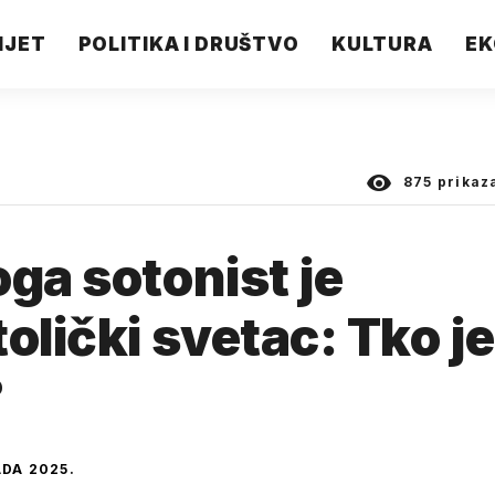
IJET
POLITIKA I DRUŠTVO
KULTURA
EK
875
prikaz
ga sotonist je
olički svetac: Tko je
?
ADA 2025.