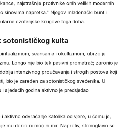
kance, najstrašnije protivnike onih velikih modernih
silo sinovima napretka." Njegov mladenački bunt i
ularne ezoterijske krugove toga doba.
 sotonističkog kulta
spiritualizmom, seansama i okultizmom, ubrzo je
mu. Longo nije bio tek pasivni promatrač; zaronio je
blja intenzivnog proučavanja i strogih postova koji
osti, bio je zaređen za sotonističkog svećenika. U
 sljedećih godina aktivno je predsjedao
 i aktivno odvraćanje katolika od vjere, u čemu je,
 nije mu donio ni moć ni mir. Naprotiv, strmoglavio se