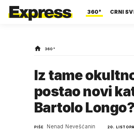
360°
CRNI SV
360°
Iz tame okultno
postao novi kat
Bartolo Longo
Nenad Nevešćanin
PIŠE
20. LISTOP