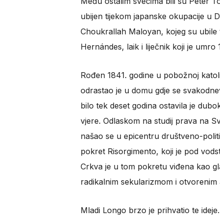
Među ostalim svecima bili su Peter To
ubijen tijekom japanske okupacije u 
Choukrallah Maloyan, kojeg su ubile 
Hernándes, laik i liječnik koji je umro 
Rođen 1841. godine u pobožnoj katoličk
odrastao je u domu gdje se svakodne
bilo tek deset godina ostavila je dub
vjere. Odlaskom na studij prava na Sve
našao se u epicentru društveno-političk
pokret Risorgimento, koji je pod vodst
Crkva je u tom pokretu viđena kao gla
radikalnim sekularizmom i otvorenim 
Mladi Longo brzo je prihvatio te ideje