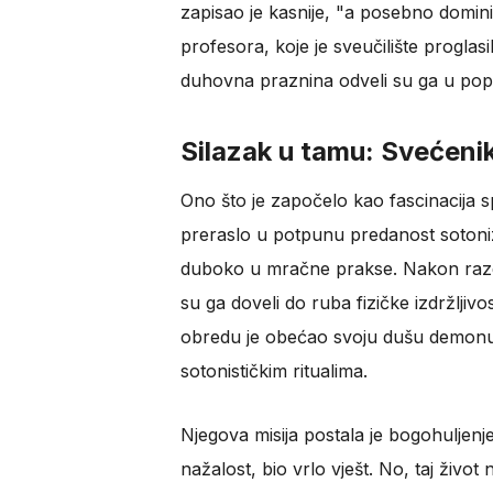
zapisao je kasnije, "a posebno domini
profesora, koje je sveučilište progla
duhovna praznina odveli su ga u pop
Silazak u tamu: Svećenik
Ono što je započelo kao fascinacija 
preraslo u potpunu predanost sotoniz
duboko u mračne prakse. Nakon razdo
su ga doveli do ruba fizičke izdržljiv
obredu je obećao svoju dušu demonu i
sotonističkim ritualima.
Njegova misija postala je bogohuljenje
nažalost, bio vrlo vješt. No, taj život