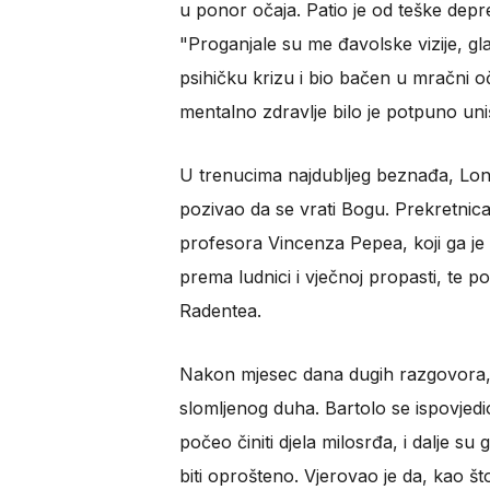
u ponor očaja. Patio je od teške depres
"Proganjale su me đavolske vizije, g
psihičku krizu i bio bačen u mračni oč
mentalno zdravlje bilo je potpuno uniš
U trenucima najdubljeg beznađa, Long
pozivao da se vrati Bogu. Prekretnica 
profesora Vincenza Pepea, koji ga je
prema ludnici i vječnoj propasti, te
Radentea.
Nakon mjesec dana dugih razgovora, 
slomljenog duha. Bartolo se ispovjedio
počeo činiti djela milosrđa, i dalje 
biti oprošteno. Vjerovao je da, kao što