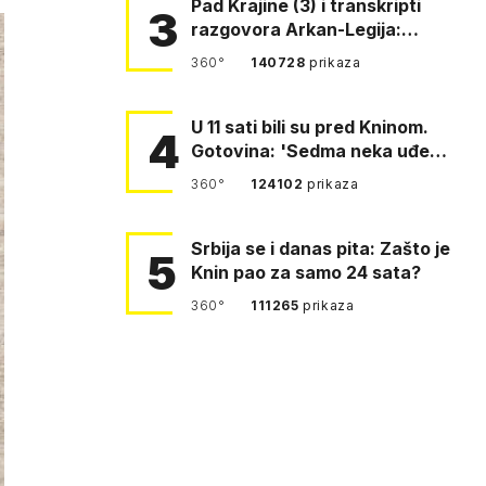
Pad Krajine (3) i transkripti
3
razgovora Arkan-Legija:
'Čujem, prelazite ustašam…
360°
140728
prikaza
U 11 sati bili su pred Kninom.
4
Gotovina: 'Sedma neka uđe,
4. gardijska neka g…
360°
124102
prikaza
Srbija se i danas pita: Zašto je
5
Knin pao za samo 24 sata?
360°
111265
prikaza