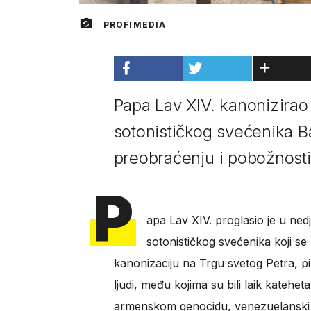
PROFIMEDIA
Papa Lav XIV. kanonizirao
sotonističkog svećenika B
preobraćenju i pobožnosti k
P
apa Lav XIV. proglasio je u ned
sotonističkog svećenika koji s
kanonizaciju na Trgu svetog Petra, p
ljudi, među kojima su bili laik katehe
armenskom genocidu, venezuelanski "l