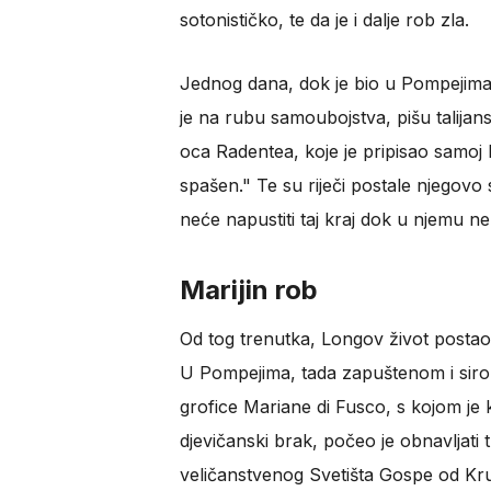
sotonističko, te da je i dalje rob zla.
Jednog dana, dok je bio u Pompejima,
je na rubu samoubojstva, pišu talijans
oca Radentea, koje je pripisao samoj B
spašen." Te su riječi postale njegovo 
neće napustiti taj kraj dok u njemu n
Marijin rob
Od tog trenutka, Longov život postao j
U Pompejima, tada zapuštenom i siro
grofice Mariane di Fusco, s kojom je k
djevičanski brak, počeo je obnavljati 
veličanstvenog Svetišta Gospe od Krun