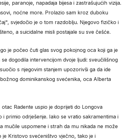
ije, paranoje, napadaja bijesa i zastrašujućih vizija.
lasovi, noćne more. Prolazio sam kroz duboku
aj", svjedočio je o tom razdoblju. Njegovo fizičko i
teno, a suicidalne misli postajale su sve češće.
o je počeo čuti glas svog pokojnog oca koji ga je
se dogodila intervencijom dvoje ljudi: sveučilišnog
 suočio s njegovim stanjem upozorivši ga da ide
 pobožnog dominikanskog svećenika, oca Alberta
otac Radente uspio je doprijeti do Longova
 i primio odrješenje. Iako se vratio sakramentima i
su ga mučile uspomene i strah da mu nikada ne može
 je Kristovo svećeništvo vječno, tako je i