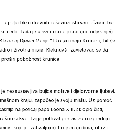
 u polju blizu drevnih ruševina, shrvan očajem bio
ki mediji. Tada je u svom srcu jasno čuo odjek riječi
laženoj Djevici Mariji: "Tko širi moju Krunicu, bit će
sidro i životna misija. Kleknuvši, zavjetovao se da
e proširi pobožnost krunice.
e nezaustavljiva bujica molitve i djelotvorne ljubavi.
mašnom kraju, započeo je svoju misiju. Uz pomoć
asnije na poticaj pape Leona XIII. sklopio čisti,
trošnu crkvu. Taj je pothvat prerastao u izgradnju
ice, koje je, zahvaljujući brojnim čudima, ubrzo