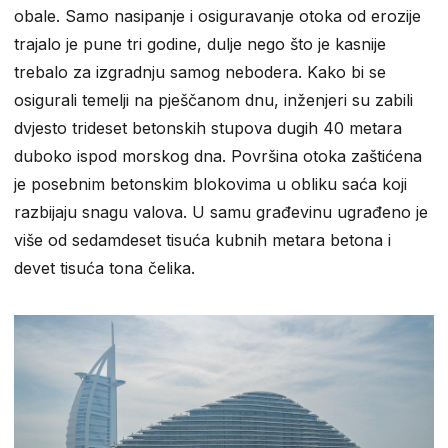
obale. Samo nasipanje i osiguravanje otoka od erozije
trajalo je pune tri godine, dulje nego što je kasnije
trebalo za izgradnju samog nebodera. Kako bi se
osigurali temelji na pješčanom dnu, inženjeri su zabili
dvjesto trideset betonskih stupova dugih 40 metara
duboko ispod morskog dna. Površina otoka zaštićena
je posebnim betonskim blokovima u obliku saća koji
razbijaju snagu valova. U samu građevinu ugrađeno je
više od sedamdeset tisuća kubnih metara betona i
devet tisuća tona čelika.