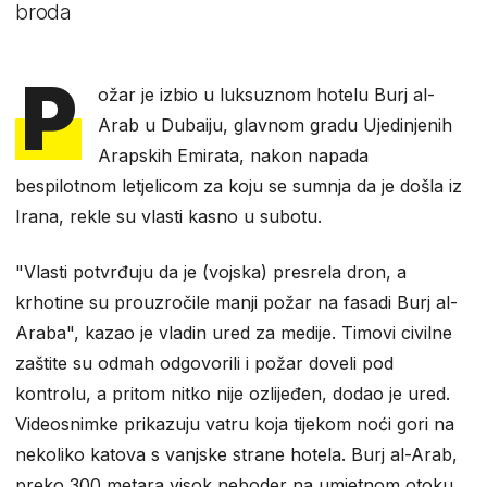
broda
P
ožar je izbio u luksuznom hotelu Burj al-
Arab u Dubaiju, glavnom gradu Ujedinjenih
Arapskih Emirata, nakon napada
bespilotnom letjelicom za koju se sumnja da je došla iz
Irana, rekle su vlasti kasno u subotu.
"Vlasti potvrđuju da je (vojska) presrela dron, a
krhotine su prouzročile manji požar na fasadi Burj al-
Araba", kazao je vladin ured za medije. Timovi civilne
zaštite su odmah odgovorili i požar doveli pod
kontrolu, a pritom nitko nije ozlijeđen, dodao je ured.
Videosnimke prikazuju vatru koja tijekom noći gori na
nekoliko katova s vanjske strane hotela. Burj al-Arab,
preko 300 metara visok neboder na umjetnom otoku,