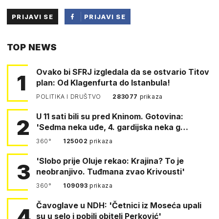
PRIJAVI SE
PRIJAVI SE
PUTEM
TOP NEWS
FACEBOOKA
Ovako bi SFRJ izgledala da se ostvario Titov
1
plan: Od Klagenfurta do Istanbula!
POLITIKA I DRUŠTVO
283077
prikaza
U 11 sati bili su pred Kninom. Gotovina:
2
'Sedma neka uđe, 4. gardijska neka g…
360°
125002
prikaza
'Slobo prije Oluje rekao: Krajina? To je
3
neobranjivo. Tuđmana zvao Krivousti'
360°
109093
prikaza
Čavoglave u NDH: 'Četnici iz Moseća upali
4
su u selo i pobili obitelj Perković'