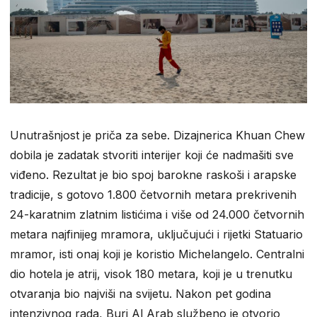
Unutrašnjost je priča za sebe. Dizajnerica Khuan Chew
dobila je zadatak stvoriti interijer koji će nadmašiti sve
viđeno. Rezultat je bio spoj barokne raskoši i arapske
tradicije, s gotovo 1.800 četvornih metara prekrivenih
24-karatnim zlatnim listićima i više od 24.000 četvornih
metara najfinijeg mramora, uključujući i rijetki Statuario
mramor, isti onaj koji je koristio Michelangelo. Centralni
dio hotela je atrij, visok 180 metara, koji je u trenutku
otvaranja bio najviši na svijetu. Nakon pet godina
intenzivnog rada, Burj Al Arab službeno je otvorio