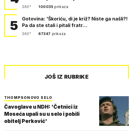
360°
100035
prikaza
Gotovina: 'Škoriću, di je križ? Niste ga našli?!
5
Pa da ste stali i pitali fratr…
360°
67347
prikaza
JOŠ IZ RUBRIKE
THOMPSONOVO SELO
Čavoglave u NDH: 'Četnici iz
Moseća upali su u selo i pobili
obitelj Perković'