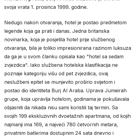
svoja vrata 1. prosinca 1999. godine.
Nedugo nakon otvaranja, hotel je postao predmetom
legende koja ga prati i danas. Jedna britanska
novinarka, koja je posjetila hotel prije službenog
otvaranja, bila je toliko impresionirana razinom luksuza
da ga je u svom članku opisala kao "hotel sa sedam
zvjezdica". Iako službena hotelska klasifikacija ne
poznaje kategoriju višu od pet zvjezdica, ovaj
neslužbeni epitet se munjevito proširio svijetom i
postao dio identiteta Burj Al Araba. Uprava Jumeirah
grupe, koja upravlja hotelom, godinama je pokušavala
objasniti da nikada nisu sami koristili taj termin. Sa
svojih 199 ekskluzivnih dvoetažnih apartmana, od kojih
najmanji ima 169, a najveći 780 četvornih metara,
privatnim batlerima dostupnim 24 sata dnevno i