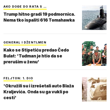
AKO DOĐE DO RATA S …
Trump hitno gradi 19 podmornica.
Nema tko ispaliti 616 Tomahawka
GENERAL I DŽENTLMEN
Kako se Stipetiću predao Čedo
Bulat: 'Tuđman je htio da se
prerušim u ženu'
FELJTON: 1. DIO
'Okružili su i izrešetali auto Blaža
Kraljevića. Onda su ga vukli po
cesti'