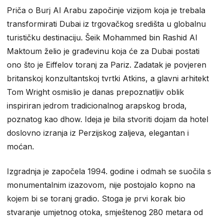
Priča o Burj Al Arabu započinje vizijom koja je trebala
transformirati Dubai iz trgovačkog središta u globalnu
turističku destinaciju. Šeik Mohammed bin Rashid Al
Maktoum želio je građevinu koja će za Dubai postati
ono što je Eiffelov toranj za Pariz. Zadatak je povjeren
britanskoj konzultantskoj tvrtki Atkins, a glavni arhitekt
Tom Wright osmislio je danas prepoznatljiv oblik
inspiriran jedrom tradicionalnog arapskog broda,
poznatog kao dhow. Ideja je bila stvoriti dojam da hotel
doslovno izranja iz Perzijskog zaljeva, elegantan i
moćan.
Izgradnja je započela 1994. godine i odmah se suočila s
monumentalnim izazovom, nije postojalo kopno na
kojem bi se toranj gradio. Stoga je prvi korak bio
stvaranje umjetnog otoka, smještenog 280 metara od