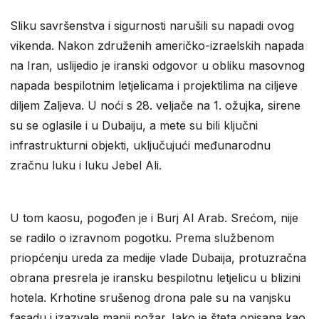
Sliku savršenstva i sigurnosti narušili su napadi ovog
vikenda. Nakon združenih američko-izraelskih napada
na Iran, uslijedio je iranski odgovor u obliku masovnog
napada bespilotnim letjelicama i projektilima na ciljeve
diljem Zaljeva. U noći s 28. veljače na 1. ožujka, sirene
su se oglasile i u Dubaiju, a mete su bili ključni
infrastrukturni objekti, uključujući međunarodnu
zračnu luku i luku Jebel Ali.
U tom kaosu, pogođen je i Burj Al Arab. Srećom, nije
se radilo o izravnom pogotku. Prema službenom
priopćenju ureda za medije vlade Dubaija, protuzračna
obrana presrela je iransku bespilotnu letjelicu u blizini
hotela. Krhotine srušenog drona pale su na vanjsku
fasadu i izazvale manji požar. Iako je šteta opisana kao