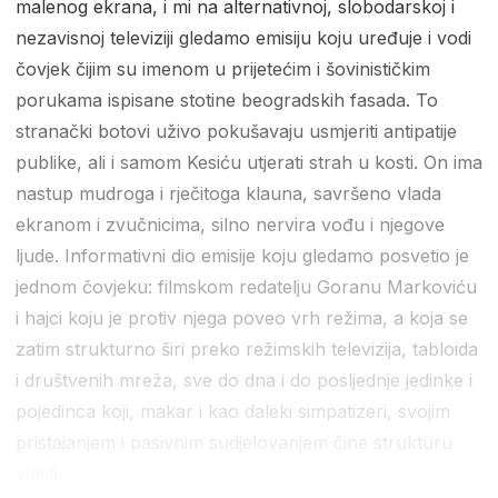
malenog ekrana, i mi na alternativnoj, slobodarskoj i
nezavisnoj televiziji gledamo emisiju koju uređuje i vodi
čovjek čijim su imenom u prijetećim i šovinističkim
porukama ispisane stotine beogradskih fasada. To
stranački botovi uživo pokušavaju usmjeriti antipatije
publike, ali i samom Kesiću utjerati strah u kosti. On ima
nastup mudroga i rječitoga klauna, savršeno vlada
ekranom i zvučnicima, silno nervira vođu i njegove
ljude. Informativni dio emisije koju gledamo posvetio je
jednom čovjeku: filmskom redatelju Goranu Markoviću
i hajci koju je protiv njega poveo vrh režima, a koja se
zatim strukturno širi preko režimskih televizija, tabloida
i društvenih mreža, sve do dna i do posljednje jedinke i
pojedinca koji, makar i kao daleki simpatizeri, svojim
pristajanjem i pasivnim sudjelovanjem čine strukturu
vlasti.