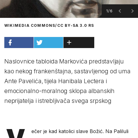
1/6
WIKIMEDIA COMMONS/CC BY-SA 3.0 RS
Naslovnice tabloida Markovića predstavljaju
kao nekog frankenštajna, sastavljenog od uma
Ante Pavelića, tijela Hanibala Lectera i
emocionalno-moralnog sklopa albanskih
neprijatelja i istrebljivača svega srpskog
V
ečer je kad katolici slave Božić. Na Paliluli