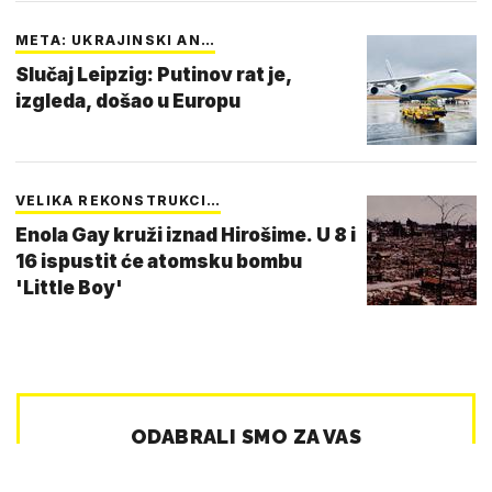
META: UKRAJINSKI AN…
Slučaj Leipzig: Putinov rat je,
izgleda, došao u Europu
VELIKA REKONSTRUKCI…
Enola Gay kruži iznad Hirošime. U 8 i
16 ispustit će atomsku bombu
'Little Boy'