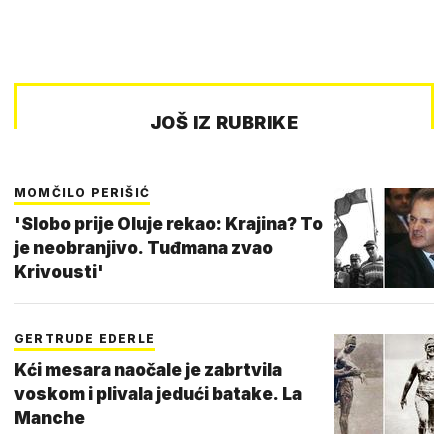
JOŠ IZ RUBRIKE
MOMČILO PERIŠIĆ
'Slobo prije Oluje rekao: Krajina? To
je neobranjivo. Tuđmana zvao
Krivousti'
GERTRUDE EDERLE
Kći mesara naočale je zabrtvila
voskom i plivala jedući batake. La
Manche