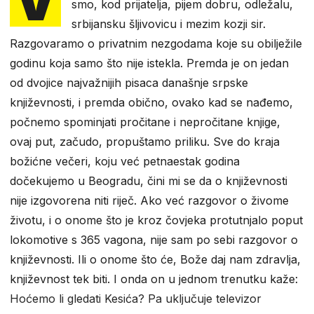
smo, kod prijatelja, pijem dobru, odležalu,
srbijansku šljivovicu i mezim kozji sir.
Razgovaramo o privatnim nezgodama koje su obilježile
godinu koja samo što nije istekla. Premda je on jedan
od dvojice najvažnijih pisaca današnje srpske
književnosti, i premda obično, ovako kad se nađemo,
počnemo spominjati pročitane i nepročitane knjige,
ovaj put, začudo, propuštamo priliku. Sve do kraja
božićne večeri, koju već petnaestak godina
dočekujemo u Beogradu, čini mi se da o književnosti
nije izgovorena niti riječ. Ako već razgovor o živome
životu, i o onome što je kroz čovjeka protutnjalo poput
lokomotive s 365 vagona, nije sam po sebi razgovor o
književnosti. Ili o onome što će, Bože daj nam zdravlja,
književnost tek biti. I onda on u jednom trenutku kaže:
Hoćemo li gledati Kesića? Pa uključuje televizor