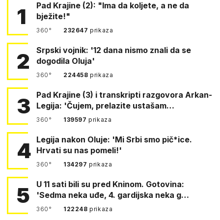
Pad Krajine (2): "Ima da koljete, a ne da
1
bježite!"
360°
232647
prikaza
Srpski vojnik: '12 dana nismo znali da se
2
dogodila Oluja'
360°
224458
prikaza
Pad Krajine (3) i transkripti razgovora Arkan-
3
Legija: 'Čujem, prelazite ustašam…
360°
139597
prikaza
Legija nakon Oluje: 'Mi Srbi smo pič*ice.
4
Hrvati su nas pomeli!'
360°
134297
prikaza
U 11 sati bili su pred Kninom. Gotovina:
5
'Sedma neka uđe, 4. gardijska neka g…
360°
122248
prikaza