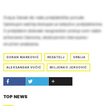
Ovaj je članak dio naše pretplatničke ponude.
Cjelokupni sadržaj dostupan je isključivo pretplatnicima.
S pretplatom dobivate neograničen pristup svim našim
arhiviranim člancima, ekskluzivnim intervjuima i
stručnim analizama.
GORAN MARKOVIĆ
REDATELJ
SRBIJA
ALEKSANDAR VUČIĆ
MILJENKO JERGOVIĆ
TOP NEWS