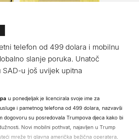
tni telefon od 499 dolara i mobilnu
lobalno slanje poruka. Unatoč
 SAD-u još uvijek upitna
mpa
u ponedjeljak je licencirala svoje ime za
usluge i pametnog telefona od 499 dolara, nazvavši
 dogovoru su posredovala Trumpova djeca kako bi
 dužnosti. Novi mobilni pothvat, najavljen u Trump
teći mreže tri glavna američka bežična operatera,