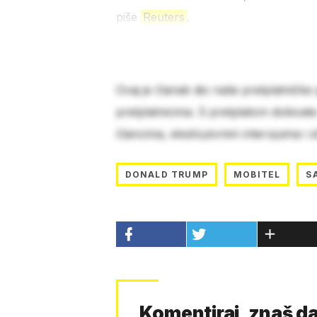
piše
Reuters
.
Ovaj je članak dio naše pretplatničke
pretplatnicima. S pretplatom dobivat
člancima, ekskluzivnim intervjuima i 
DONALD TRUMP
MOBITEL
S
Komentiraj, znaš da