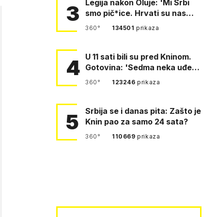
Legija nakon Oluje: 'Mi Srbi
3
smo pič*ice. Hrvati su nas
pomeli!'
360°
134501
prikaza
U 11 sati bili su pred Kninom.
4
Gotovina: 'Sedma neka uđe,
4. gardijska neka g…
360°
123246
prikaza
Srbija se i danas pita: Zašto je
5
Knin pao za samo 24 sata?
360°
110669
prikaza