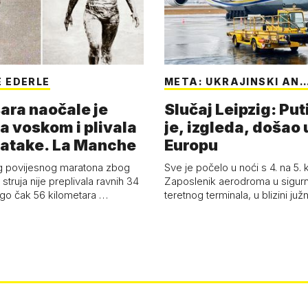
 EDERLE
META: UKRAJINSKI AN
ara naočale je
Slučaj Leipzig: Put
a voskom i plivala
je, izgleda, došao 
batake. La Manche
Europu
g povijesnog maratona zbog
Sve je počelo u noći s 4. na 5.
struja nije preplivala ravnih 34
Zaposlenik aerodroma u sigur
ego čak 56 kilometara …
teretnog terminala, u blizini ju