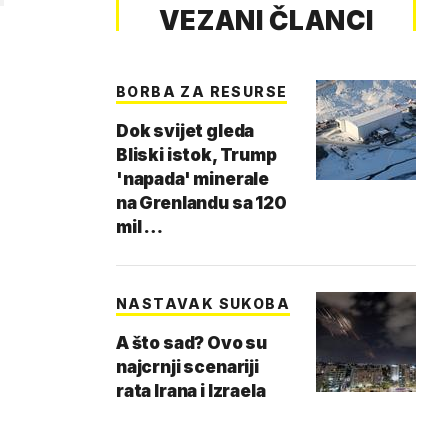
VEZANI ČLANCI
BORBA ZA RESURSE
Dok svijet gleda
Bliski istok, Trump
'napada' minerale
na Grenlandu sa 120
mil …
NASTAVAK SUKOBA
A što sad? Ovo su
najcrnji scenariji
rata Irana i Izraela