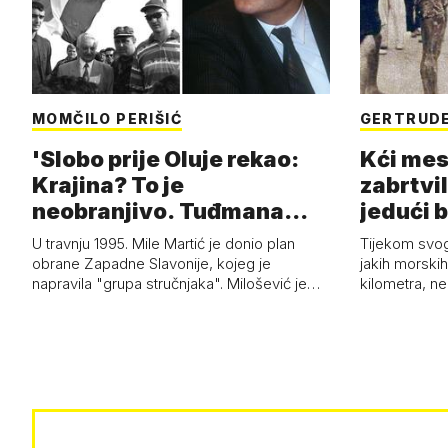
MOMČILO PERIŠIĆ
GERTRUDE
'Slobo prije Oluje rekao:
Kći mes
Krajina? To je
zabrtvil
neobranjivo. Tuđmana
jedući 
zvao Krivousti'
U travnju 1995. Mile Martić je donio plan
Tijekom svo
obrane Zapadne Slavonije, kojeg je
jakih morskih 
napravila "grupa stručnjaka". Milošević je…
kilometra, n