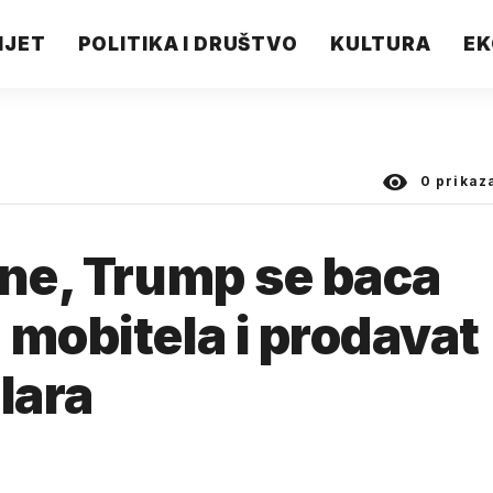
IJET
POLITIKA I DRUŠTVO
KULTURA
EK
0
prikaz
sne, Trump se baca
 mobitela i prodavat
lara
.