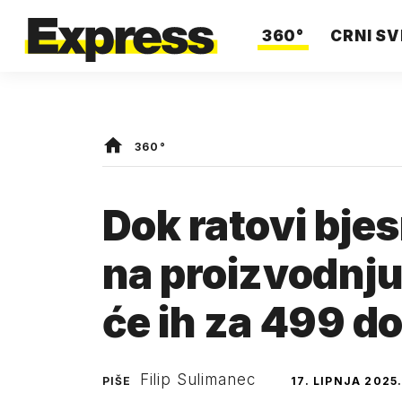
360°
CRNI SV
360°
Dok ratovi bje
na proizvodnju
će ih za 499 do
Filip Sulimanec
PIŠE
17. LIPNJA 2025