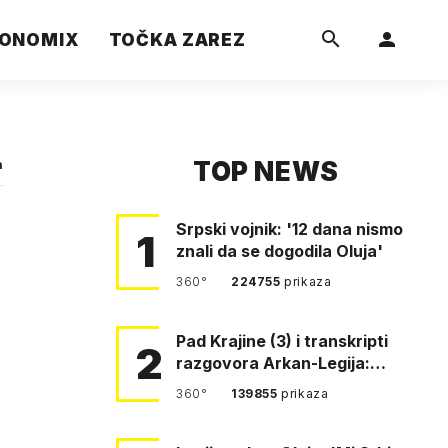
ONOMIX
TOČKA ZAREZ
TOP NEWS
a
Srpski vojnik: '12 dana nismo
1
znali da se dogodila Oluja'
360°
224755
prikaza
Pad Krajine (3) i transkripti
2
razgovora Arkan-Legija:
'Čujem, prelazite ustašam…
360°
139855
prikaza