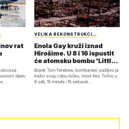
…
VELIKA REKONSTRUKCI…
inov rat
Enola Gay kruži iznad
u
Hirošime. U 8 i 16 ispustit
će atomsku bombu 'Little
Boy'
 kolovoza.
Bojnik Tom Ferebee, bombarder, pažljivo je
nosnom dijelu
tražio svoju ciljnu točku, most Aioi. Točno u
žne…
8 sati, 15 minuta i 15 sekundi…