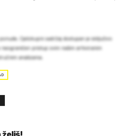
 ponude. Cjelokupni sadržaj dostupan je isključivo
e neograničen pristup svim našim arhiviranim
stručnim analizama.
AD
 želiš!