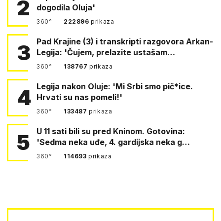
2
dogodila Oluja'
360°
222896
prikaza
Pad Krajine (3) i transkripti razgovora Arkan-
3
Legija: 'Čujem, prelazite ustašam…
360°
138767
prikaza
Legija nakon Oluje: 'Mi Srbi smo pič*ice.
4
Hrvati su nas pomeli!'
360°
133487
prikaza
U 11 sati bili su pred Kninom. Gotovina:
5
'Sedma neka uđe, 4. gardijska neka g…
360°
114693
prikaza