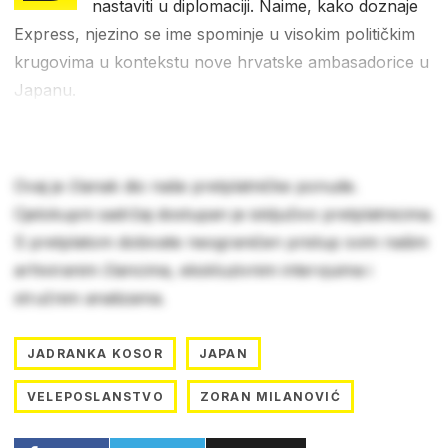
nastaviti u diplomaciji. Naime, kako doznaje
Express, njezino se ime spominje u visokim političkim
krugovima u kontekstu nove hrvatske ambasadorice u
Japanu.
Ovaj je članak dio naše pretplatničke ponude.
Cjelokupni sadržaj dostupan je isključivo pretplatnicima.
S pretplatom dobivate neograničen pristup svim našim
arhiviranim člancima, ekskluzivnim intervjuima i
stručnim analizama.
JADRANKA KOSOR
JAPAN
VELEPOSLANSTVO
ZORAN MILANOVIĆ