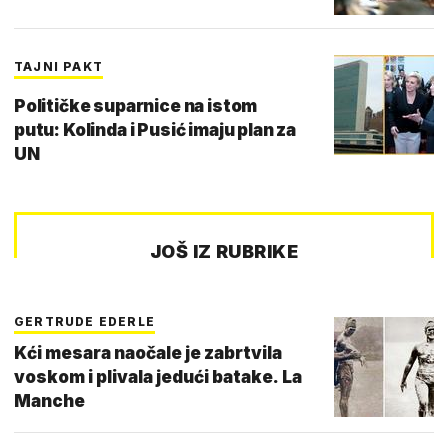
TAJNI PAKT
Političke suparnice na istom
putu: Kolinda i Pusić imaju plan za
UN
JOŠ IZ RUBRIKE
GERTRUDE EDERLE
Kći mesara naočale je zabrtvila
voskom i plivala jedući batake. La
Manche