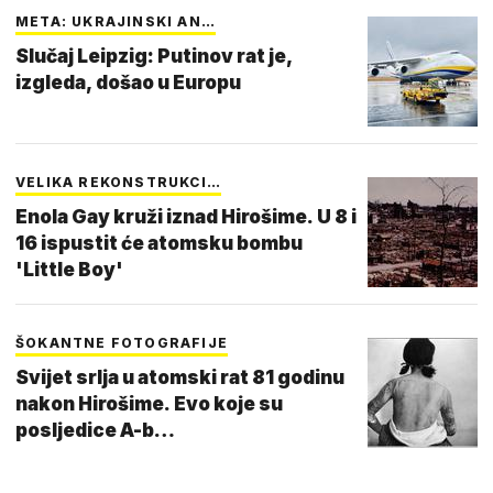
META: UKRAJINSKI AN…
Slučaj Leipzig: Putinov rat je,
izgleda, došao u Europu
VELIKA REKONSTRUKCI…
Enola Gay kruži iznad Hirošime. U 8 i
16 ispustit će atomsku bombu
'Little Boy'
ŠOKANTNE FOTOGRAFIJE
Svijet srlja u atomski rat 81 godinu
nakon Hirošime. Evo koje su
posljedice A-b…