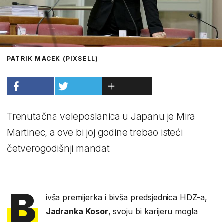
PATRIK MACEK (PIXSELL)
Trenutačna veleposlanica u Japanu je Mira
Martinec, a ove bi joj godine trebao isteći
četverogodišnji mandat
B
ivša premijerka i bivša predsjednica HDZ-a,
Jadranka Kosor
, svoju bi karijeru mogla