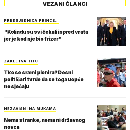
VEZANI ČLANCI
PREDSJEDNICA PRINCE…
"Kolindu su svi čekali ispred vrata
jer je kod nje bio frizer"
ZAKLETVA TITU
Tko se srami pionira? Desni
političari tvrde da se toga uopće
ne sjećaju
NEZAVISNI NA MUKAMA
Nema stranke, nema ni državnog
novca