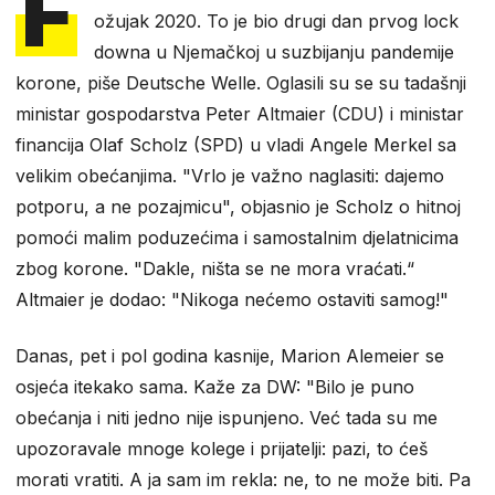
F
ožujak 2020. To je bio drugi dan prvog lock
downa u Njemačkoj u suzbijanju pandemije
korone, piše Deutsche Welle. Oglasili su se su tadašnji
ministar gospodarstva Peter Altmaier (CDU) i ministar
financija Olaf Scholz (SPD) u vladi Angele Merkel sa
velikim obećanjima. "Vrlo je važno naglasiti: dajemo
potporu, a ne pozajmicu", objasnio je Scholz o hitnoj
pomoći malim poduzećima i samostalnim djelatnicima
zbog korone. "Dakle, ništa se ne mora vraćati.“
Altmaier je dodao: "Nikoga nećemo ostaviti samog!"
Danas, pet i pol godina kasnije, Marion Alemeier se
osjeća itekako sama. Kaže za DW: "Bilo je puno
obećanja i niti jedno nije ispunjeno. Već tada su me
upozoravale mnoge kolege i prijatelji: pazi, to ćeš
morati vratiti. A ja sam im rekla: ne, to ne može biti. Pa