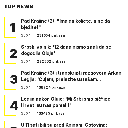
TOP NEWS
FACEBOOKA
Pad Krajine (2): "Ima da koljete, a ne da
1
bježite!"
360°
231654
prikaza
Srpski vojnik: '12 dana nismo znali da se
2
dogodila Oluja'
360°
222562
prikaza
Pad Krajine (3) i transkripti razgovora Arkan-
3
Legija: 'Čujem, prelazite ustašam…
360°
138724
prikaza
Legija nakon Oluje: 'Mi Srbi smo pič*ice.
4
Hrvati su nas pomeli!'
360°
133425
prikaza
U 11 sati bili su pred Kninom. Gotovina: