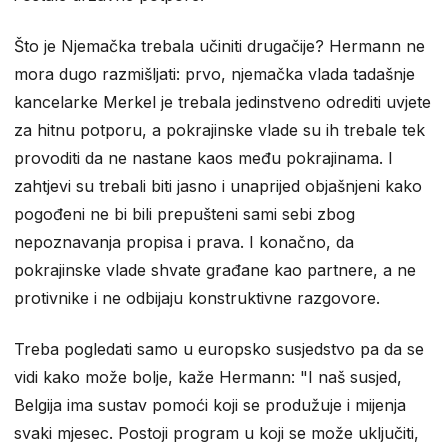
Što je Njemačka trebala učiniti drugačije? Hermann ne
mora dugo razmišljati: prvo, njemačka vlada tadašnje
kancelarke Merkel je trebala jedinstveno odrediti uvjete
za hitnu potporu, a pokrajinske vlade su ih trebale tek
provoditi da ne nastane kaos među pokrajinama. I
zahtjevi su trebali biti jasno i unaprijed objašnjeni kako
pogođeni ne bi bili prepušteni sami sebi zbog
nepoznavanja propisa i prava. I konačno, da
pokrajinske vlade shvate građane kao partnere, a ne
protivnike i ne odbijaju konstruktivne razgovore.
Treba pogledati samo u europsko susjedstvo pa da se
vidi kako može bolje, kaže Hermann: "I naš susjed,
Belgija ima sustav pomoći koji se produžuje i mijenja
svaki mjesec. Postoji program u koji se može uključiti,