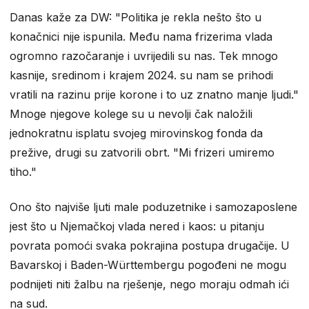
Danas kaže za DW: "Politika je rekla nešto što u
konačnici nije ispunila. Među nama frizerima vlada
ogromno razočaranje i uvrijedili su nas. Tek mnogo
kasnije, sredinom i krajem 2024. su nam se prihodi
vratili na razinu prije korone i to uz znatno manje ljudi."
Mnoge njegove kolege su u nevolji čak naložili
jednokratnu isplatu svojeg mirovinskog fonda da
prežive, drugi su zatvorili obrt. "Mi frizeri umiremo
tiho."
Ono što najviše ljuti male poduzetnike i samozaposlene
jest što u Njemačkoj vlada nered i kaos: u pitanju
povrata pomoći svaka pokrajina postupa drugačije. U
Bavarskoj i Baden-Württembergu pogođeni ne mogu
podnijeti niti žalbu na rješenje, nego moraju odmah ići
na sud.