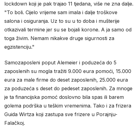
lockdown koji je pak trajao 11 tjedana, više ne zna dalje.
"To boli. Cijelo vrijeme sam imala i dalje troškove
salona i osiguranja. Uz to su u to doba i mušterije
otkazivali termine jer su se bojali korone. A ja samo od
toga živim. Nemam nikakve druge sigurnosti za
egzistenciju."
Samozaposleni poput Alemeier i poduzeća do 5
zaposlenih su mogla tražiti 9.000 eura pomoći, 15.000
eura za male firme do deset zaposlenih, 25.000 eura
za poduzeća s deset do pedeset zaposlenih. Za mnoge
je ta financijska pomoć doslovno bila spas ili barem
golema podrška u teškim vremenima. Tako i za frizera
Guida Wirtza koji zastupa sve frizere u Porajnju-
Falačkoj.