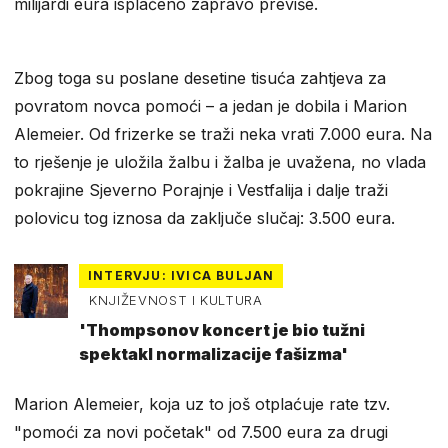
milijardi eura isplaćeno zapravo previše.
Zbog toga su poslane desetine tisuća zahtjeva za
povratom novca pomoći – a jedan je dobila i Marion
Alemeier. Od frizerke se traži neka vrati 7.000 eura. Na
to rješenje je uložila žalbu i žalba je uvažena, no vlada
pokrajine Sjeverno Porajnje i Vestfalija i dalje traži
polovicu tog iznosa da zaključe slučaj: 3.500 eura.
INTERVJU: IVICA BULJAN
KNJIŽEVNOST I KULTURA
'Thompsonov koncert je bio tužni
spektakl normalizacije fašizma'
Marion Alemeier, koja uz to još otplaćuje rate tzv.
"pomoći za novi početak" od 7.500 eura za drugi