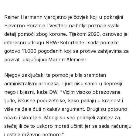
Rainer Hermann vjerojatno je čovjek koji u pokrajini
Sjeverno Porajnje i Vestfaliji najbolje poznaje svaki
detalj pomoći zbog korone. Tijekom 2020. osnovao je
interesnu udrugu NRW-Soforthilfe i sada pomaže
gotovo 11.000 pogođenih koji se protive zahtjevima za
povrat, uključujući Marion Alemeier.
Njegov zaključak: ta pomoć je bila sramotan
administrativni promašaj. Ljudi nisu samo u depresiji
nego i bijesni, kaže DW: "Vidim visoko obrazovane
ljude, iskusne poduzetnike, kako padaju u krajnost i
više ne žele čuti nikakav argument. Drugi su potpuno
očajni i slomljeni. Mnogi su već podnijeli zahtjev za
stečaj ili će to uskoro morati učiniti jer se sada računaju
i ostale državne potpore."