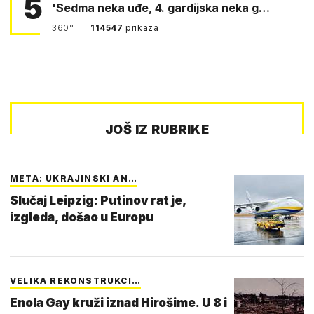
5
'Sedma neka uđe, 4. gardijska neka g…
360°
114547
prikaza
JOŠ IZ RUBRIKE
META: UKRAJINSKI AN…
Slučaj Leipzig: Putinov rat je,
izgleda, došao u Europu
VELIKA REKONSTRUKCI…
Enola Gay kruži iznad Hirošime. U 8 i