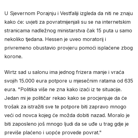
U Sjevernom Porajnju i Vestfaliji izgleda da niti ne znaju
kako će: uvjeti za povratmijenjali su se na internetskim
stranicama nadležnog ministarstva čak 15 puta u samo
nekoliko tjedana. Hessen je uveo moratorij i
privremeno obustavio provjeru pomoći isplaćene zbog
korone.
Wirtz sad u salonu ima jednog frizera manje i vraća
svojih 15.000 eura potpore u mjesečnim ratama od 635
eura. "Politika više ne zna kako izaći iz te situacije.
Jedan mi je političar rekao kako se procjenjuje da će
trošak za istražiti sve te potpore biti zapravo mnogo
veći od novca kojeg će možda dobiti nazad. Moralo je
biti zaposleno još mnogo ljudi da se uđe u trag gdje je
previše plaćeno i uopće provede povrat."