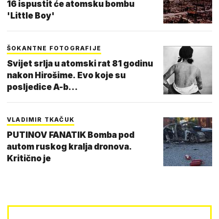
16 ispustit će atomsku bombu
'Little Boy'
ŠOKANTNE FOTOGRAFIJE
Svijet srlja u atomski rat 81 godinu
nakon Hirošime. Evo koje su
posljedice A-b…
VLADIMIR TKAČUK
PUTINOV FANATIK Bomba pod
autom ruskog kralja dronova.
Kritično je