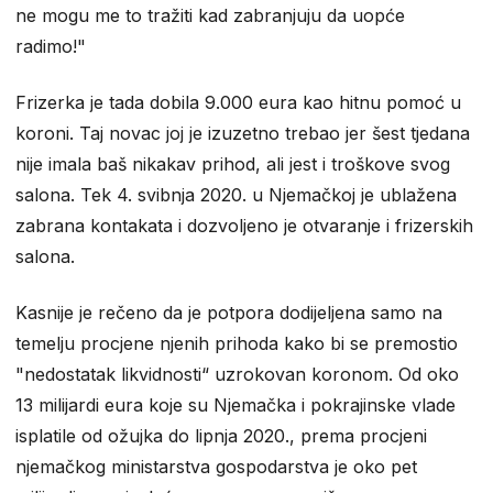
ne mogu me to tražiti kad zabranjuju da uopće
radimo!"
Frizerka je tada dobila 9.000 eura kao hitnu pomoć u
koroni. Taj novac joj je izuzetno trebao jer šest tjedana
nije imala baš nikakav prihod, ali jest i troškove svog
salona. Tek 4. svibnja 2020. u Njemačkoj je ublažena
zabrana kontakata i dozvoljeno je otvaranje i frizerskih
salona.
Kasnije je rečeno da je potpora dodijeljena samo na
temelju procjene njenih prihoda kako bi se premostio
"nedostatak likvidnosti“ uzrokovan koronom. Od oko
13 milijardi eura koje su Njemačka i pokrajinske vlade
isplatile od ožujka do lipnja 2020., prema procjeni
njemačkog ministarstva gospodarstva je oko pet