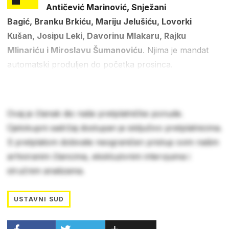
Antičević Marinović, Snježani
Bagić, Branku Brkiću, Mariju Jelušiću, Lovorki
Kušan, Josipu Leki, Davorinu Mlakaru, Rajku
Mlinariću i Miroslavu Šumanoviću
. Njima je mandat
automatski produljen do početka prosinca.
Ovaj je članak dio naše pretplatničke ponude.
Cjelokupni sadržaj dostupan je isključivo pretplatnicima.
S pretplatom dobivate neograničen pristup svim našim
arhiviranim člancima, ekskluzivnim intervjuima i
stručnim analizama.
USTAVNI SUD