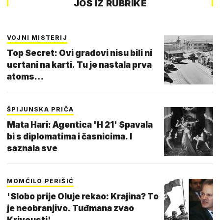
JOŠ IZ RUBRIKE
VOJNI MISTERIJ
Top Secret: Ovi gradovi nisu bili ni
ucrtani na karti. Tu je nastala prva
atoms…
ŠPIJUNSKA PRIČA
Mata Hari: Agentica 'H 21' Spavala
bi s diplomatima i časnicima. I
saznala sve
MOMČILO PERIŠIĆ
'Slobo prije Oluje rekao: Krajina? To
je neobranjivo. Tuđmana zvao
Krivousti'