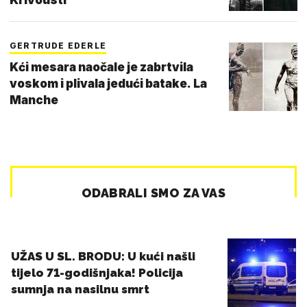
GERTRUDE EDERLE
Kći mesara naočale je zabrtvila
voskom i plivala jedući batake. La
Manche