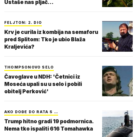
Ustaše nas pljač…
FELJTON: 2. DIO
Krv je curila iz kombija na semaforu
pred Splitom: Tko je ubio Blaža
Kraljevića?
THOMPSONOVO SELO
Čavoglave u NDH: 'Četnici iz
Moseća upali su u selo i pobili
obitelj Perković'
AKO DOĐE DO RATA S …
Trump hitno gradi 19 podmornica.
Nema tko ispaliti 616 Tomahawka