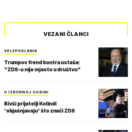
VEZANI ČLANCI
VELEPOSLANIK
Trumpov frend kontra ustaša:
"ZDS-u nije mjesto u društvu"
U IZBORNOJ GODINI
Bivši prijatelji Kolindi
'objašnjavaju' što znači ZDS