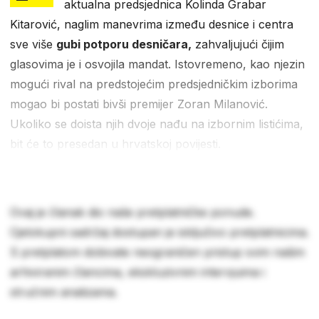
aktualna predsjednica Kolinda Grabar
Kitarović, naglim manevrima između desnice i centra
sve više
gubi potporu desničara,
zahvaljujući čijim
glasovima je i osvojila mandat. Istovremeno, kao njezin
mogući rival na predstojećim predsjedničkim izborima
mogao bi postati bivši premijer Zoran Milanović.
Ukoliko se doista njih dvoje nađu na izbornim listićima,
bit će to presedan u hrvatskoj povijesti.
Ovaj je članak dio naše pretplatničke ponude.
Cjelokupni sadržaj dostupan je isključivo pretplatnicima.
S pretplatom dobivate neograničen pristup svim našim
arhiviranim člancima, ekskluzivnim intervjuima i
stručnim analizama.