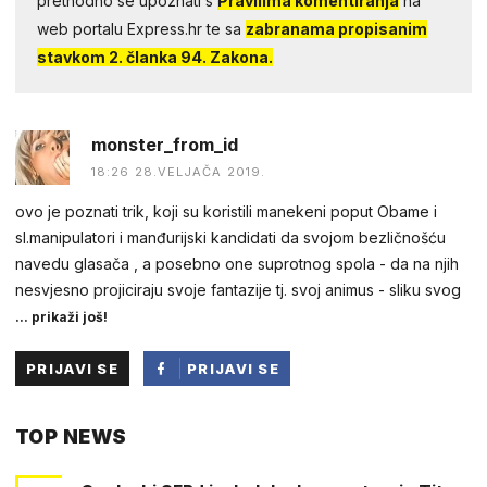
prethodno se upoznati s
Pravilima komentiranja
na
web portalu Express.hr te sa
zabranama propisanim
stavkom 2. članka 94. Zakona.
monster_from_id
18:26 28.VELJAČA 2019.
ovo je poznati trik, koji su koristili manekeni poput Obame i
sl.manipulatori i manđurijski kandidati da svojom bezličnošću
navedu glasača , a posebno one suprotnog spola - da na njih
nesvjesno projiciraju svoje fantazije tj. svoj animus - sliku svog
... prikaži još!
PRIJAVI SE
PRIJAVI SE
PUTEM
TOP NEWS
FACEBOOKA