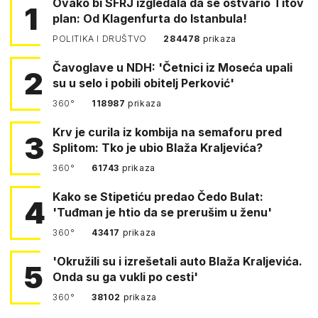
Ovako bi SFRJ izgledala da se ostvario Titov
1
plan: Od Klagenfurta do Istanbula!
POLITIKA I DRUŠTVO
284478
prikaza
Čavoglave u NDH: 'Četnici iz Moseća upali
2
su u selo i pobili obitelj Perković'
360°
118987
prikaza
Krv je curila iz kombija na semaforu pred
3
Splitom: Tko je ubio Blaža Kraljevića?
360°
61743
prikaza
Kako se Stipetiću predao Čedo Bulat:
4
'Tuđman je htio da se prerušim u ženu'
360°
43417
prikaza
'Okružili su i izrešetali auto Blaža Kraljevića.
5
Onda su ga vukli po cesti'
360°
38102
prikaza