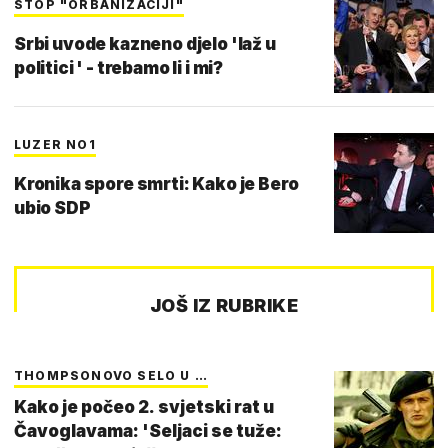
STOP "ORBANIZACIJI"
Srbi uvode kazneno djelo 'laž u
politici ' - trebamo li i mi?
LUZER NO1
Kronika spore smrti: Kako je Bero
ubio SDP
JOŠ IZ RUBRIKE
THOMPSONOVO SELO U …
Kako je počeo 2. svjetski rat u
Čavoglavama: 'Seljaci se tuže: