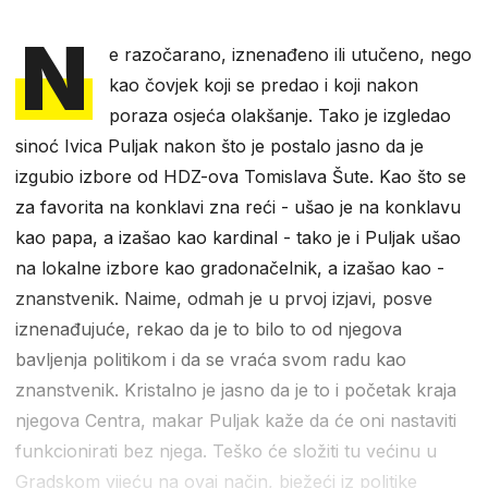
N
e razočarano, iznenađeno ili utučeno, nego
kao čovjek koji se predao i koji nakon
poraza osjeća olakšanje. Tako je izgledao
sinoć Ivica Puljak nakon što je postalo jasno da je
izgubio izbore od HDZ-ova Tomislava Šute. Kao što se
za favorita na konklavi zna reći - ušao je na konklavu
kao papa, a izašao kao kardinal - tako je i Puljak ušao
na lokalne izbore kao gradonačelnik, a izašao kao -
znanstvenik. Naime, odmah je u prvoj izjavi, posve
iznenađujuće, rekao da je to bilo to od njegova
bavljenja politikom i da se vraća svom radu kao
znanstvenik. Kristalno je jasno da je to i početak kraja
njegova Centra, makar Puljak kaže da će oni nastaviti
funkcionirati bez njega. Teško će složiti tu većinu u
Gradskom vijeću na ovaj način, bježeći iz politike