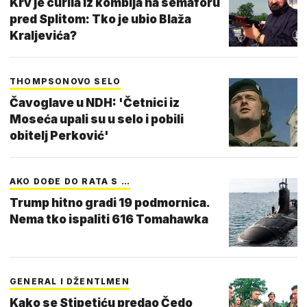
Krv je curila iz kombija na semaforu
pred Splitom: Tko je ubio Blaža
Kraljevića?
THOMPSONOVO SELO
Čavoglave u NDH: 'Četnici iz
Moseća upali su u selo i pobili
obitelj Perković'
AKO DOĐE DO RATA S …
Trump hitno gradi 19 podmornica.
Nema tko ispaliti 616 Tomahawka
GENERAL I DŽENTLMEN
Kako se Stipetiću predao Čedo