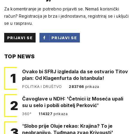
Za komentiranje je potrebno prijaviti se. Nemaš korisnički
račun? Registracija je brza i jednostavna, registriraj se i uključi
se u raspravu.
PRIJAVI SE
PRIJAVI SE
PUTEM
TOP NEWS
FACEBOOKA
Ovako bi SFRJ izgledala da se ostvario Titov
1
plan: Od Klagenfurta do Istanbula!
POLITIKA I DRUŠTVO
283766
prikaza
Čavoglave u NDH: 'Četnici iz Moseća upali
2
su u selo i pobili obitelj Perković'
360°
114327
prikaza
'Slobo prije Oluje rekao: Krajina? To je
3
neobranjivo. Tuđmana zvao Krivousti'