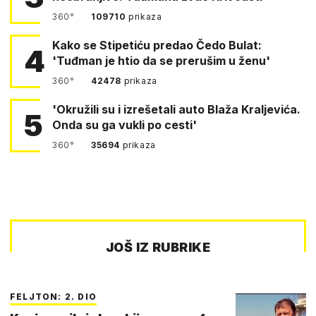
360°
109710
prikaza
Kako se Stipetiću predao Čedo Bulat:
4
'Tuđman je htio da se prerušim u ženu'
360°
42478
prikaza
'Okružili su i izrešetali auto Blaža Kraljevića.
5
Onda su ga vukli po cesti'
360°
35694
prikaza
JOŠ IZ RUBRIKE
FELJTON: 2. DIO