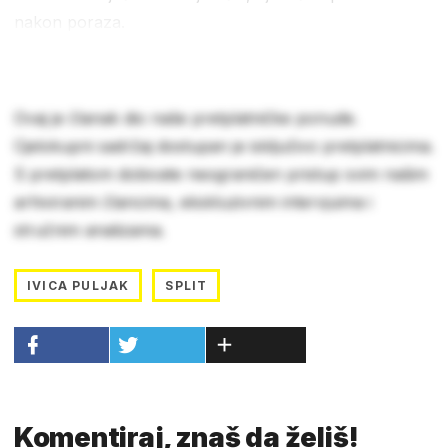
nakon poraza.
Ovaj je članak dio naše pretplatničke ponude.
Cjelokupni sadržaj dostupan je isključivo pretplatnicima.
S pretplatom dobivate neograničen pristup svim našim
arhiviranim člancima, ekskluzivnim intervjuima i
stručnim analizama.
IVICA PULJAK
SPLIT
Komentiraj, znaš da želiš!