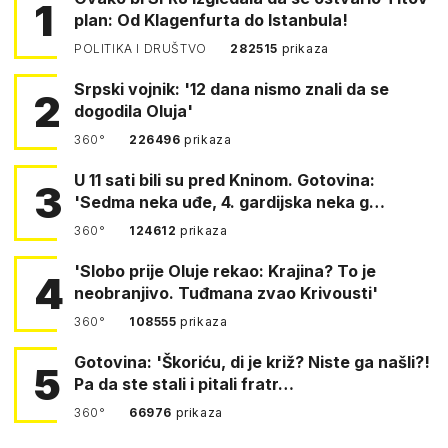
1
plan: Od Klagenfurta do Istanbula!
POLITIKA I DRUŠTVO
282515
prikaza
Srpski vojnik: '12 dana nismo znali da se
2
dogodila Oluja'
360°
226496
prikaza
U 11 sati bili su pred Kninom. Gotovina:
3
'Sedma neka uđe, 4. gardijska neka g…
360°
124612
prikaza
'Slobo prije Oluje rekao: Krajina? To je
4
neobranjivo. Tuđmana zvao Krivousti'
360°
108555
prikaza
Gotovina: 'Škoriću, di je križ? Niste ga našli?!
5
Pa da ste stali i pitali fratr…
360°
66976
prikaza