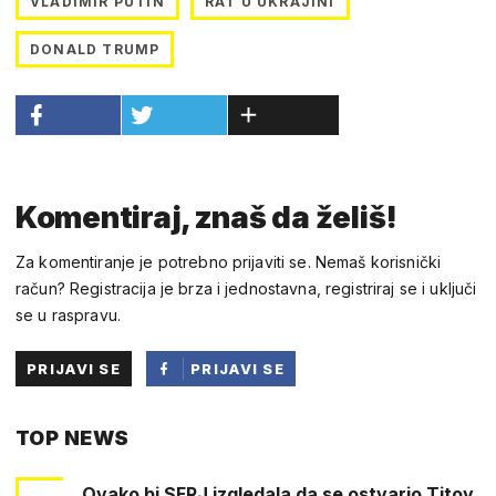
VLADIMIR PUTIN
RAT U UKRAJINI
DONALD TRUMP
Komentiraj, znaš da želiš!
Za komentiranje je potrebno prijaviti se. Nemaš korisnički
račun? Registracija je brza i jednostavna, registriraj se i uključi
se u raspravu.
PRIJAVI SE
PRIJAVI SE
PUTEM
TOP NEWS
FACEBOOKA
Ovako bi SFRJ izgledala da se ostvario Titov