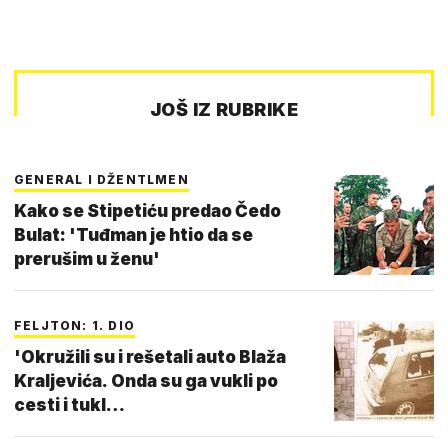
JOŠ IZ RUBRIKE
GENERAL I DŽENTLMEN
Kako se Stipetiću predao Čedo
Bulat: 'Tuđman je htio da se
prerušim u ženu'
FELJTON: 1. DIO
'Okružili su i rešetali auto Blaža
Kraljevića. Onda su ga vukli po
cesti i tukl…