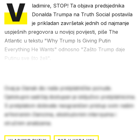
V
ladimire, STOP! Ta objava predsjednika
Donalda Trumpa na Truth Social postavila
je prikladan završetak jednih od najmanje
uspješnih pregovora u novijoj povijesti, piše The
Atlantic u tekstu "Why Trump Is Giving Putin
Everything He Wants" odnosno "Zašto Trump daje
Putinu sve što želi".
Ovaj je članak dio naše pretplatničke ponude.
Cjelokupni sadržaj dostupan je isključivo pretplatnicima.
S pretplatom dobivate neograničen pristup svim našim
arhiviranim člancima, ekskluzivnim intervjuima i
stručnim analizama.