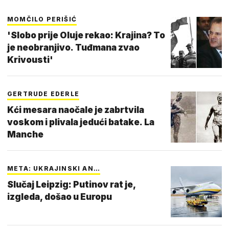
MOMČILO PERIŠIĆ
'Slobo prije Oluje rekao: Krajina? To
je neobranjivo. Tuđmana zvao
Krivousti'
GERTRUDE EDERLE
Kći mesara naočale je zabrtvila
voskom i plivala jedući batake. La
Manche
META: UKRAJINSKI AN…
Slučaj Leipzig: Putinov rat je,
izgleda, došao u Europu