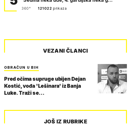
5
360°
121022
prikaza
VEZANI ČLANCI
OBRAČUN U BIH
Pred očima supruge ubijen Dejan
Kostić, vođa 'Lešinara' iz Banja
Luke. Traži se…
JOŠ IZ RUBRIKE