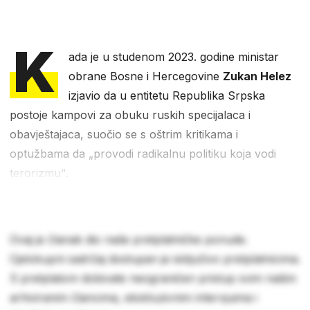
K
ada je u studenom 2023. godine ministar
obrane Bosne i Hercegovine
Zukan Helez
izjavio da u entitetu Republika Srpska
postoje kampovi za obuku ruskih specijalaca i
obavještajaca, suočio se s oštrim kritikama i
optužbama da „provodi radikalnu politiku koja vodi
terorizmu".
Ovaj je članak dio naše pretplatničke ponude.
Cjelokupni sadržaj dostupan je isključivo pretplatnicima.
S pretplatom dobivate neograničen pristup svim našim
arhiviranim člancima, ekskluzivnim intervjuima i