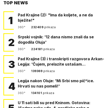
TOP NEWS
FACEBOOKA
Pad Krajine (2): "Ima da koljete, a ne da
1
bježite!"
360°
232409
prikaza
Srpski vojnik: '12 dana nismo znali da se
2
dogodila Oluja'
360°
224181
prikaza
Pad Krajine (3) i transkripti razgovora Arkan-
3
Legija: 'Čujem, prelazite ustašam…
360°
139369
prikaza
Legija nakon Oluje: 'Mi Srbi smo pič*ice.
4
Hrvati su nas pomeli!'
360°
134101
prikaza
U 11 sati bili su pred Kninom. Gotovina:
'Sedma neka uđe, 4. gardijska neka g…