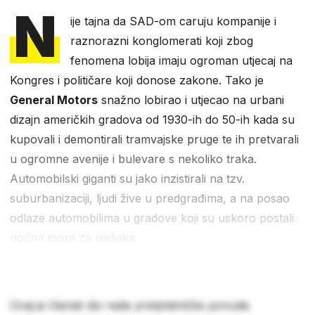
N
ije tajna da SAD-om caruju kompanije i
raznorazni konglomerati koji zbog
fenomena lobija imaju ogroman utjecaj na
Kongres i političare koji donose zakone. Tako je
General Motors
snažno lobirao i utjecao na urbani
dizajn američkih gradova od 1930-ih do 50-ih kada su
kupovali i demontirali tramvajske pruge te ih pretvarali
u ogromne avenije i bulevare s nekoliko traka.
Automobilski giganti su jako inzistirali na tzv.
suburbanizaciji, ljudi žive u predgrađima, a na posao
odlaze automobilima u gradove koji su uskoro postali
noćna mora za pješake.
Ovaj je članak dio naše pretplatničke ponude.