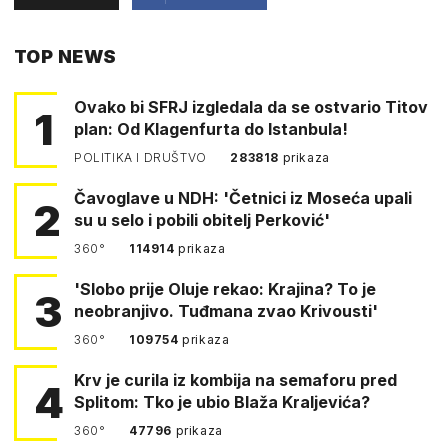
PUTEM
TOP NEWS
FACEBOOKA
Ovako bi SFRJ izgledala da se ostvario Titov
1
plan: Od Klagenfurta do Istanbula!
POLITIKA I DRUŠTVO
283818
prikaza
Čavoglave u NDH: 'Četnici iz Moseća upali
2
su u selo i pobili obitelj Perković'
360°
114914
prikaza
'Slobo prije Oluje rekao: Krajina? To je
3
neobranjivo. Tuđmana zvao Krivousti'
360°
109754
prikaza
Krv je curila iz kombija na semaforu pred
4
Splitom: Tko je ubio Blaža Kraljevića?
360°
47796
prikaza