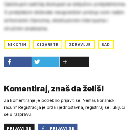
Cjelokupni sadržaj dostupan je isključivo pretplatnicima.
S pretplatom dobivate neograničen pristup svim našim
arhiviranim člancima, ekskluzivnim intervjuima i
stručnim analizama.
NIKOTIN
CIGARETE
ZDRAVLJE
SAD
Komentiraj, znaš da želiš!
Za komentiranje je potrebno prijaviti se. Nemaš korisnički
račun? Registracija je brza i jednostavna, registriraj se i uključi
se u raspravu.
PRIJAVI SE
PRIJAVI SE