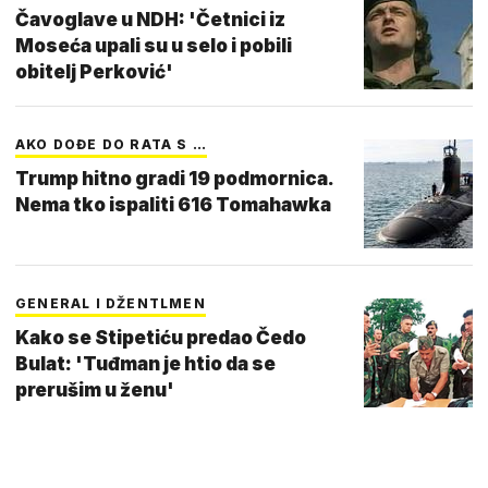
Čavoglave u NDH: 'Četnici iz
Moseća upali su u selo i pobili
obitelj Perković'
AKO DOĐE DO RATA S …
Trump hitno gradi 19 podmornica.
Nema tko ispaliti 616 Tomahawka
GENERAL I DŽENTLMEN
Kako se Stipetiću predao Čedo
Bulat: 'Tuđman je htio da se
prerušim u ženu'