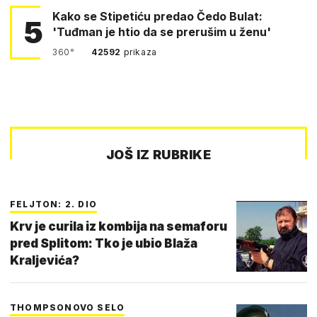
Kako se Stipetiću predao Čedo Bulat:
5
'Tuđman je htio da se prerušim u ženu'
360°
42592
prikaza
JOŠ IZ RUBRIKE
FELJTON: 2. DIO
Krv je curila iz kombija na semaforu
pred Splitom: Tko je ubio Blaža
Kraljevića?
THOMPSONOVO SELO