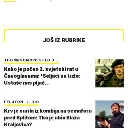
JOŠ IZ RUBRIKE
THOMPSONOVO SELO U …
Kako je počeo 2. svjetski rat u
Čavoglavama: 'Seljaci se tuže:
Ustaše nas pljač…
FELJTON: 2. DIO
Krv je curila iz kombija na semaforu
pred Splitom: Tko je ubio Blaža
Kraljevića?