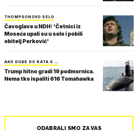
THOMPSONOVO SELO
Čavoglave u NDH: 'Četnici iz
Moseća upali su u selo i pobili
obitelj Perković'
AKO DOĐE DO RATA S …
Trump hitno gradi 19 podmornica.
Nema tko ispaliti 616 Tomahawka