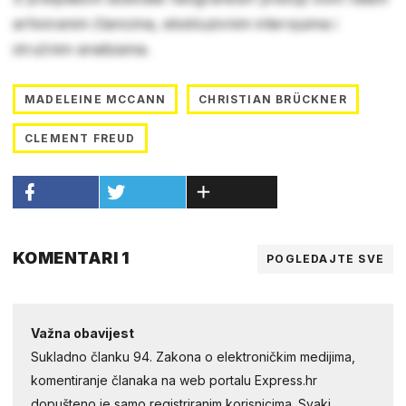
arhiviranim člancima, ekskluzivnim intervjuima i
stručnim analizama.
MADELEINE MCCANN
CHRISTIAN BRÜCKNER
CLEMENT FREUD
KOMENTARI 1
POGLEDAJTE SVE
Važna obavijest
Sukladno članku 94. Zakona o elektroničkim medijima,
komentiranje članaka na web portalu Express.hr
dopušteno je samo registriranim korisnicima. Svaki