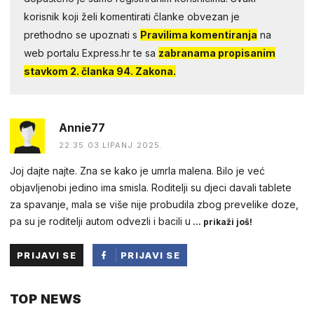
korisnik koji želi komentirati članke obvezan je
prethodno se upoznati s
Pravilima komentiranja
na
web portalu Express.hr te sa
zabranama propisanim
stavkom 2. članka 94. Zakona.
Annie77
22:35 03.LIPANJ 2025.
Joj dajte najte. Zna se kako je umrla malena. Bilo je već
objavljenobi jedino ima smisla. Roditelji su djeci davali tablete
za spavanje, mala se više nije probudila zbog prevelike doze,
pa su je roditelji autom odvezli i bacili u
... prikaži još!
PRIJAVI SE
PRIJAVI SE
PUTEM
TOP NEWS
FACEBOOKA