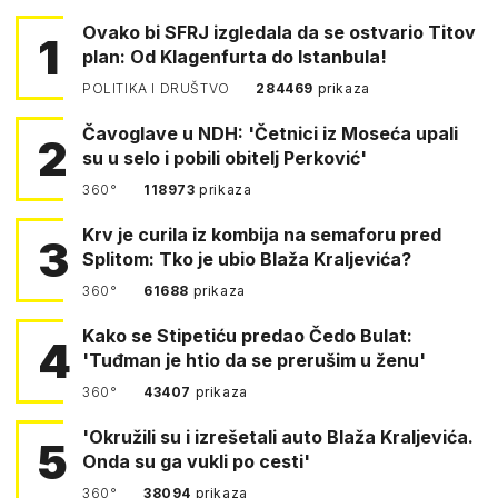
Ovako bi SFRJ izgledala da se ostvario Titov
1
plan: Od Klagenfurta do Istanbula!
POLITIKA I DRUŠTVO
284469
prikaza
Čavoglave u NDH: 'Četnici iz Moseća upali
2
su u selo i pobili obitelj Perković'
360°
118973
prikaza
Krv je curila iz kombija na semaforu pred
3
Splitom: Tko je ubio Blaža Kraljevića?
360°
61688
prikaza
Kako se Stipetiću predao Čedo Bulat:
4
'Tuđman je htio da se prerušim u ženu'
360°
43407
prikaza
'Okružili su i izrešetali auto Blaža Kraljevića.
5
Onda su ga vukli po cesti'
360°
38094
prikaza