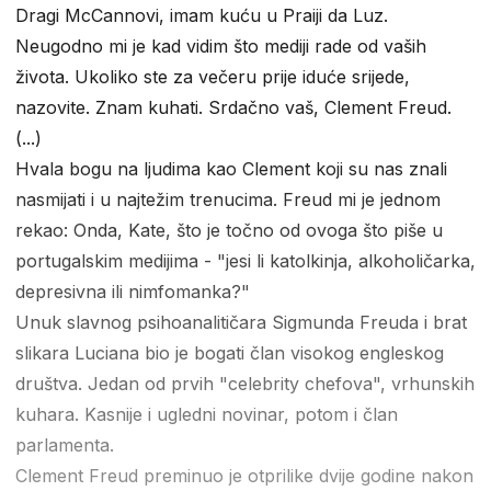
Dragi McCannovi, imam kuću u Praiji da Luz.
Neugodno mi je kad vidim što mediji rade od vaših
života. Ukoliko ste za večeru prije iduće srijede,
nazovite. Znam kuhati. Srdačno vaš, Clement Freud.
(...)
Hvala bogu na ljudima kao Clement koji su nas znali
nasmijati i u najtežim trenucima. Freud mi je jednom
rekao: Onda, Kate, što je točno od ovoga što piše u
portugalskim medijima - "jesi li katolkinja, alkoholičarka,
depresivna ili nimfomanka?"
Unuk slavnog psihoanalitičara Sigmunda Freuda i brat
slikara Luciana bio je bogati član visokog engleskog
društva. Jedan od prvih "celebrity chefova", vrhunskih
kuhara. Kasnije i ugledni novinar, potom i član
parlamenta.
Clement Freud preminuo je otprilike dvije godine nakon