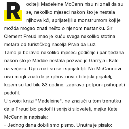
R
oditelji Madeleine McCann nisu ni znali da su
se, nekoliko mjeseci nakon što je nestala
njihova kći, sprijateljili s monstrumom koji je
možda mogao znati nešto o njenom nestanku. Sir
Clement Freud imao je kuću svega nekoliko stotina
metara od turističkog naselja Praia da Luz.
Tamo je boravio nekoliko mjeseci godišnje i par tjedana
nakon što je Maddie nestala pozvao je Garryja i Kate
na večeru. Upoznali su se i sprijateljili. No McCannovi
nisu mogli znati da je njihov novi obiteljski prijatelj,
kojem su tad bile 83 godine, zapravo potpuni psihopat i
pedofil.
U svojoj knjizi "Madeleine", ne znajući u tom trenutku
da je Freud bio pedofil i serijski silovatelj, majka Kate
McCann je napisala:
- Jednog dana dobili smo pismo. Unutra je pisalo: