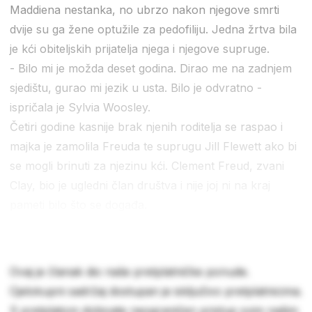
Maddiena nestanka, no ubrzo nakon njegove smrti
dvije su ga žene optužile za pedofiliju. Jedna žrtva bila
je kći obiteljskih prijatelja njega i njegove supruge.
- Bilo mi je možda deset godina. Dirao me na zadnjem
sjedištu, gurao mi jezik u usta. Bilo je odvratno -
ispričala je Sylvia Woosley.
Četiri godine kasnije brak njenih roditelja se raspao i
majka je zamolila Freuda te suprugu Jill Flewett ako bi
se mogli brinuti za njezinu kći. Clement Freud, zvani
Clay, bio je ugledni član društva i nije joj ni na kraj
pameti bilo što se događa.
Ovaj je članak dio naše pretplatničke ponude.
Cjelokupni sadržaj dostupan je isključivo pretplatnicima.
S pretplatom dobivate neograničen pristup svim našim