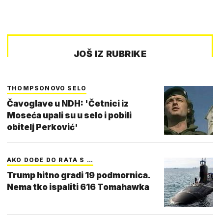
JOŠ IZ RUBRIKE
THOMPSONOVO SELO
Čavoglave u NDH: 'Četnici iz
Moseća upali su u selo i pobili
obitelj Perković'
AKO DOĐE DO RATA S …
Trump hitno gradi 19 podmornica.
Nema tko ispaliti 616 Tomahawka