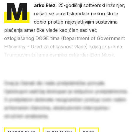
M
arko Elez
, 25-godišnji softverski inženjer,
našao se usred skandala nakon što je
dobio pristup najosjetljivijim sustavima
plaćanja američke vlade kao član sad već
ozloglašenog DOGE tima (Department of Government
Efficiency - Ured za efikasnost vlade) kojeg je prema
Trumpovim željama osmislio milijarder Elon Musk.
Ovaj je članak dio naše pretplatničke ponude.
Cjelokupni sadržaj dostupan je isključivo pretplatnicima.
S pretplatom dobivate neograničen pristup svim našim
arhiviranim člancima, ekskluzivnim intervjuima i
stručnim analizama.