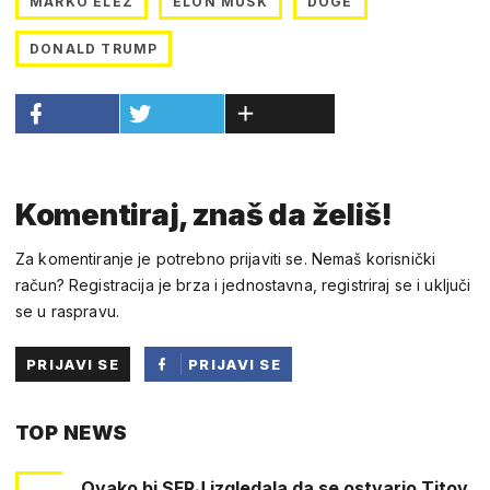
MARKO ELEZ
ELON MUSK
DOGE
DONALD TRUMP
Komentiraj, znaš da želiš!
Za komentiranje je potrebno prijaviti se. Nemaš korisnički
račun? Registracija je brza i jednostavna, registriraj se i uključi
se u raspravu.
PRIJAVI SE
PRIJAVI SE
PUTEM
TOP NEWS
FACEBOOKA
Ovako bi SFRJ izgledala da se ostvario Titov