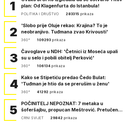
1
plan: Od Klagenfurta do Istanbula!
POLITIKA I DRUŠTVO
283315
prikaza
'Slobo prije Oluje rekao: Krajina? To je
2
neobranjivo. Tuđmana zvao Krivousti'
360°
109293
prikaza
Čavoglave u NDH: 'Četnici iz Moseća upali
3
su u selo i pobili obitelj Perković'
360°
106134
prikaza
Kako se Stipetiću predao Čedo Bulat:
4
'Tuđman je htio da se prerušim u ženu'
360°
41292
prikaza
POČINITELJ NEPOZNAT: 7 metaka u
5
šoferšajbu, propucan Meštrović. Pretučen
Pejin
CRNI SVIJET
29842
prikaza