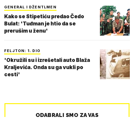
GENERAL I DŽENTLMEN
Kako se Stipetiću predao Čedo
Bulat: 'Tuđman je htio da se
prerušim u ženu'
FELJTON: 1. DIO
'Okružili su i izrešetali auto Blaža
Kraljevića. Onda su ga vukli po
cesti'