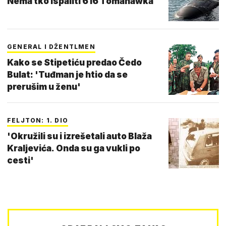
Nema tko ispaliti 616 Tomahawka
GENERAL I DŽENTLMEN
Kako se Stipetiću predao Čedo
Bulat: 'Tuđman je htio da se
prerušim u ženu'
FELJTON: 1. DIO
'Okružili su i izrešetali auto Blaža
Kraljevića. Onda su ga vukli po
cesti'