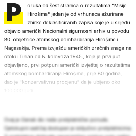
P
oruka od šest stranica o rezultatima "Misije
Hirošima" jedan je od vrhunaca ažurirane
zbirke deklasificiranih zapisa koje je u srijedu
objavio američki Nacionalni sigurnosni arhiv u povodu
80. obljetnice atomskog bombardiranja Hirošime i
Nagasakija. Prema izvješću američkih zračnih snaga na
otoku Tinian od 8. kolovoza 1945., koje je prvi put
objavljeno, prvi potpuni američki izvještaj o rezultatima
atomskog bombardiranja Hirošime, prije 80 godina,
dao je "konzervativnu procjenu" da je ubijeno oko
100.000 ljudi.
Ovaj je članak dio naše pretplatničke ponude.
Cjelokupni sadržaj dostupan je isključivo pretplatnicima.