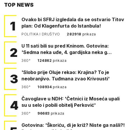
TOP NEWS
FACEBOOKA
Ovako bi SFRJ izgledala da se ostvario Titov
1
plan: Od Klagenfurta do Istanbula!
POLITIKA I DRUŠTVO
282918
prikaza
U 11 sati bili su pred Kninom. Gotovina:
2
'Sedma neka uđe, 4. gardijska neka g…
360°
124862
prikaza
'Slobo prije Oluje rekao: Krajina? To je
3
neobranjivo. Tuđmana zvao Krivousti'
360°
108934
prikaza
Čavoglave u NDH: 'Četnici iz Moseća upali
4
su u selo i pobili obitelj Perković'
360°
96683
prikaza
Gotovina: 'Škoriću, di je križ? Niste ga našli?!