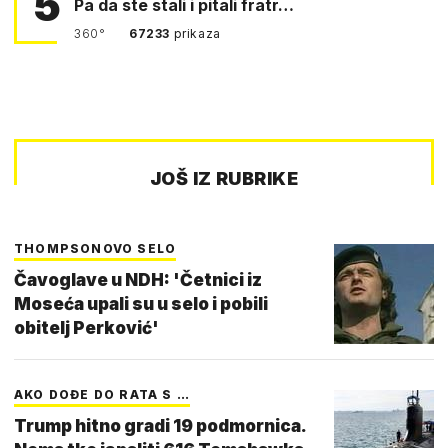
5
Pa da ste stali i pitali fratr…
360°
67233
prikaza
JOŠ IZ RUBRIKE
THOMPSONOVO SELO
Čavoglave u NDH: 'Četnici iz
Moseća upali su u selo i pobili
obitelj Perković'
AKO DOĐE DO RATA S …
Trump hitno gradi 19 podmornica.