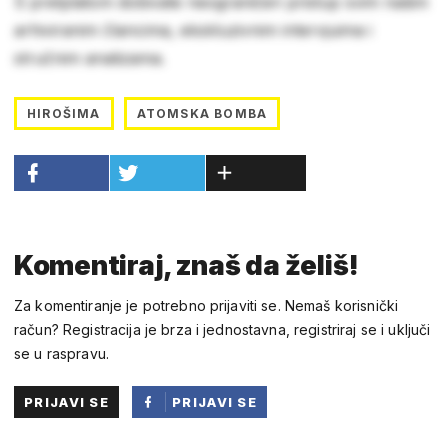
S pretplatom dobivate neograničen pristup svim našim
arhiviranim člancima, ekskluzivnim intervjuima i
stručnim analizama.
HIROŠIMA
ATOMSKA BOMBA
Komentiraj, znaš da želiš!
Za komentiranje je potrebno prijaviti se. Nemaš korisnički
račun? Registracija je brza i jednostavna, registriraj se i uključi
se u raspravu.
PRIJAVI SE
PRIJAVI SE
PUTEM