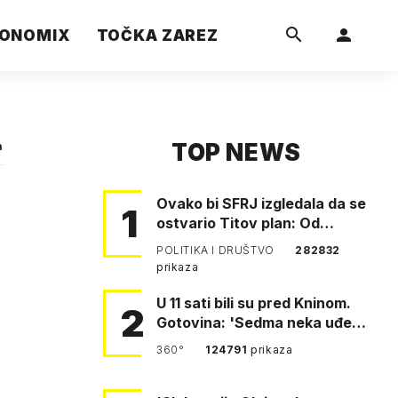
ONOMIX
TOČKA ZAREZ
TOP NEWS
a
Ovako bi SFRJ izgledala da se
1
ostvario Titov plan: Od
Klagenfurta do Istanbula!
POLITIKA I DRUŠTVO
282832
prikaza
U 11 sati bili su pred Kninom.
2
Gotovina: 'Sedma neka uđe,
4. gardijska neka g…
360°
124791
prikaza