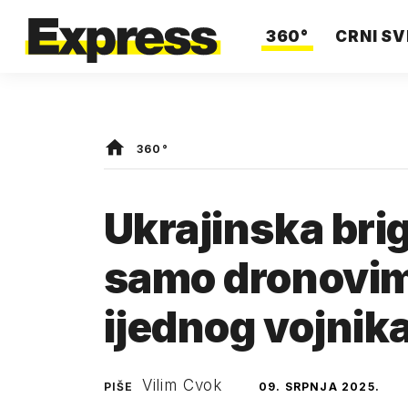
360°
CRNI SV
360°
Ukrajinska brig
samo dronovima
ijednog vojnik
Vilim Cvok
PIŠE
09. SRPNJA 2025.