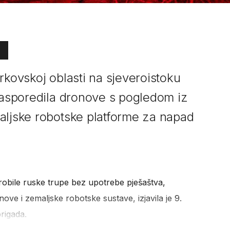
rkovskoj oblasti na sjeveroistoku
 rasporedila dronove s pogledom iz
aljske robotske platforme za napad
robile ruske trupe bez upotrebe pješaštva,
onove i zemaljske robotske sustave, izjavila je 9.
rigada.