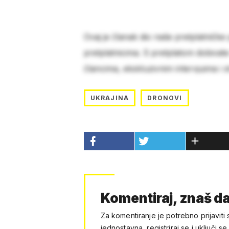
Ovaj je članak dio naše pretplatničke
pretplatnicima. S pretplatom dobivat
člancima, ekskluzivnim intervjuima i 
UKRAJINA
DRONOVI
Komentiraj, znaš da
Za komentiranje je potrebno prijaviti 
jednostavna, registriraj se i uključi se