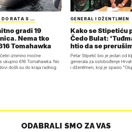
 DO RATA S …
GENERAL I DŽENTLMEN
itno gradi 19
Kako se Stipetiću
nica. Nema tko
Čedo Bulat: 'Tuđm
i 616 Tomahawka
htio da se preruši
ženu'
četiri iznimno moćne
Petar Stipetić bio je jedan od kl
s ukupno 616 Tomahawka. No
generala za oslobođenje Hrvat
dovi došli su do kraja radnog
i džentlmen, koji je spasio "Ol