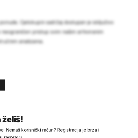
 ponude. Cjelokupni sadržaj dostupan je isključivo
e neograničen pristup svim našim arhiviranim
stručnim analizama.
 želiš!
se. Nemaš korisnički račun? Registracija je brza i
 u raspravu.