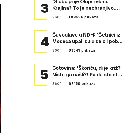
'Slobo prije Oluje rekao:
3
Krajina? To je neobranjivo.
Tuđmana zvao Krivousti'
360°
108838
prikaza
Čavoglave u NDH: 'Četnici iz
4
Moseća upali su u selo i pobili
obitelj Perković'
360°
93541
prikaza
Gotovina: 'Škoriću, di je križ?
5
Niste ga našli?! Pa da ste stali
i pitali fratr…
360°
67159
prikaza