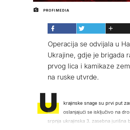
PROFIMEDIA
Operacija se odvijala u Ha
Ukrajine, gdje je brigada
prvog lica i kamikaze zem
na ruske utvrde.
U
krajinske snage su prvi put za
oslanjajući se isključivo na dr
srpnja ukrajinska 3. zasebna jurišna b