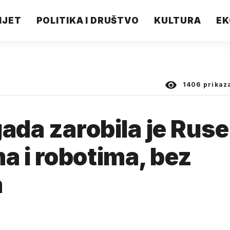
IJET
POLITIKA I DRUŠTVO
KULTURA
EK
1406
prikaz
ada zarobila je Ruse
 i robotima, bez
a