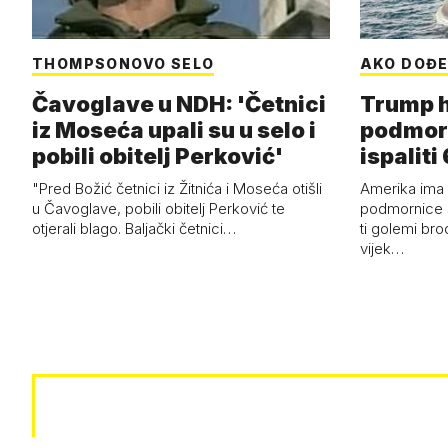
THOMPSONOVO SELO
AKO DOĐE
Čavoglave u NDH: 'Četnici
Trump h
iz Moseća upali su u selo i
podmor
pobili obitelj Perković'
ispalit
"Pred Božić četnici iz Žitnića i Moseća otišli
Amerika ima 
u Čavoglave, pobili obitelj Perković te
podmornice 
otjerali blago. Baljački četnici…
ti golemi bro
vijek…