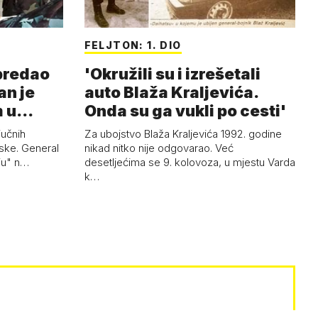
FELJTON: 1. DIO
 predao
'Okružili su i izrešetali
an je
auto Blaža Kraljevića.
m u
Onda su ga vukli po cesti'
jučnih
Za ubojstvo Blaža Kraljevića 1992. godine
ske. General
nikad nitko nije odgovarao. Već
uju" n…
desetljećima se 9. kolovoza, u mjestu Varda
k…