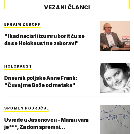
VEZANI ČLANCI
EFRAIM ZUROFF
"I kad nacisti izumru borit ću se
da se Holokaust ne zaboravi"
HOLOKAUST
Dnevnik poljske Anne Frank:
"Čuvaj me Bože od metaka"
SPOMEN PODRUČJE
Uvrede u Jasenovcu - Mamu vam
je***, Za dom spremni...