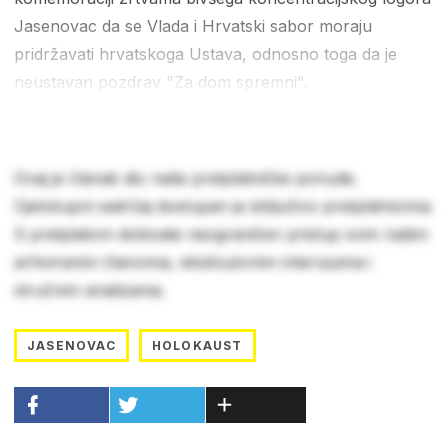
Jasenovac da se Vlada i Hrvatski sabor moraju
pridržavati hrvatskoga Ustava, odnosno toga da je
neustavan pozdrav "Za dom spremni".
Ovaj je članak dio naše pretplatničke ponude.
Cjelokupni sadržaj dostupan je isključivo pretplatnicima.
S pretplatom dobivate neograničen pristup svim našim
arhiviranim člancima, ekskluzivnim intervjuima i
stručnim analizama.
JASENOVAC
HOLOKAUST