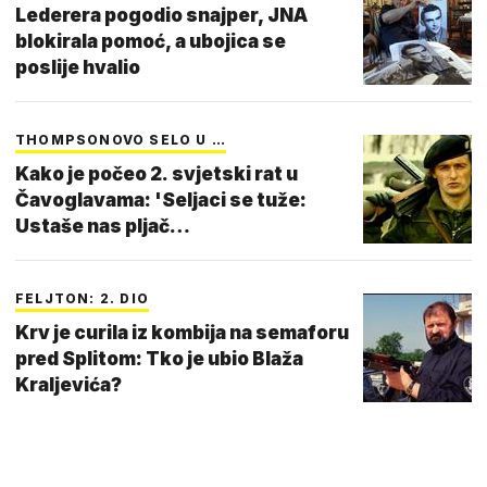
Lederera pogodio snajper, JNA
blokirala pomoć, a ubojica se
poslije hvalio
THOMPSONOVO SELO U …
Kako je počeo 2. svjetski rat u
Čavoglavama: 'Seljaci se tuže:
Ustaše nas pljač…
FELJTON: 2. DIO
Krv je curila iz kombija na semaforu
pred Splitom: Tko je ubio Blaža
Kraljevića?