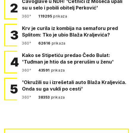
Čavoglave u NDH: 'Četnici iz Moseća upali
2
su u selo i pobili obitelj Perković'
360°
119295
prikaza
Krv je curila iz kombija na semaforu pred
3
Splitom: Tko je ubio Blaža Kraljevića?
360°
62616
prikaza
Kako se Stipetiću predao Čedo Bulat:
4
'Tuđman je htio da se prerušim u ženu'
360°
43591
prikaza
'Okružili su i izrešetali auto Blaža Kraljevića.
5
Onda su ga vukli po cesti'
360°
38353
prikaza