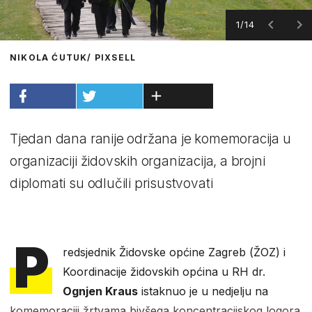
1/14
NIKOLA ĆUTUK/ PIXSELL
Tjedan dana ranije održana je komemoracija u
organizaciji židovskih organizacija, a brojni
diplomati su odlučili prisustvovati
P
redsjednik Židovske općine Zagreb (ŽOZ) i
Koordinacije židovskih općina u RH dr.
Ognjen Kraus
istaknuo je u nedjelju na
komemoraciji žrtvama bivšega koncentracijskog logora