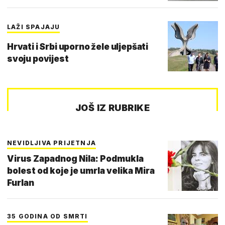
LAŽI SPAJAJU
Hrvati i Srbi uporno žele uljepšati
svoju povijest
JOŠ IZ RUBRIKE
NEVIDLJIVA PRIJETNJA
Virus Zapadnog Nila: Podmukla
bolest od koje je umrla velika Mira
Furlan
35 GODINA OD SMRTI