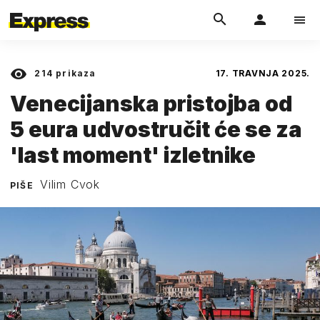
214
prikaza
17. TRAVNJA 2025.
Venecijanska pristojba od
5 eura udvostručit će se za
'last moment' izletnike
Vilim Cvok
PIŠE