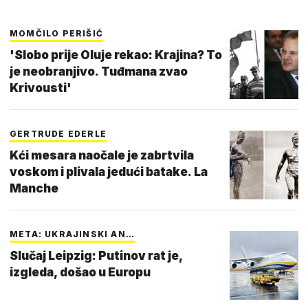
MOMČILO PERIŠIĆ
'Slobo prije Oluje rekao: Krajina? To
je neobranjivo. Tuđmana zvao
Krivousti'
GERTRUDE EDERLE
Kći mesara naočale je zabrtvila
voskom i plivala jedući batake. La
Manche
META: UKRAJINSKI AN…
Slučaj Leipzig: Putinov rat je,
izgleda, došao u Europu