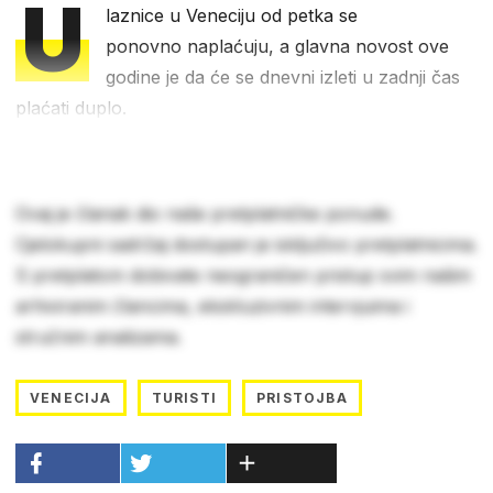
U
laznice u Veneciju od petka se
ponovno naplaćuju, a glavna novost ove
godine je da će se dnevni izleti u zadnji čas
plaćati duplo.
Ovaj je članak dio naše pretplatničke ponude.
Cjelokupni sadržaj dostupan je isključivo pretplatnicima.
S pretplatom dobivate neograničen pristup svim našim
arhiviranim člancima, ekskluzivnim intervjuima i
stručnim analizama.
VENECIJA
TURISTI
PRISTOJBA