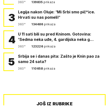
360°
139835
prikaza
Legija nakon Oluje: 'Mi Srbi smo pič*ice.
3
Hrvati su nas pomeli!'
360°
134486
prikaza
U 11 sati bili su pred Kninom. Gotovina:
4
'Sedma neka uđe, 4. gardijska neka g…
360°
123226
prikaza
Srbija se i danas pita: Zašto je Knin pao za
5
samo 24 sata?
360°
110658
prikaza
JOŠ IZ RUBRIKE