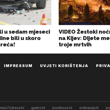
IMPRESSUM
UVJETI KORIŠTENJA
PRIV
miss7zdrava.hr
gastro.hr
joomboos.hr
ordinacija.hr
po