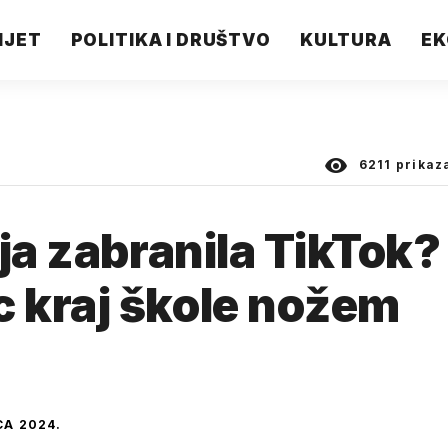
IJET
POLITIKA I DRUŠTVO
KULTURA
EK
6211
prikaz
ja zabranila TikTok?
 kraj škole nožem
CA 2024.