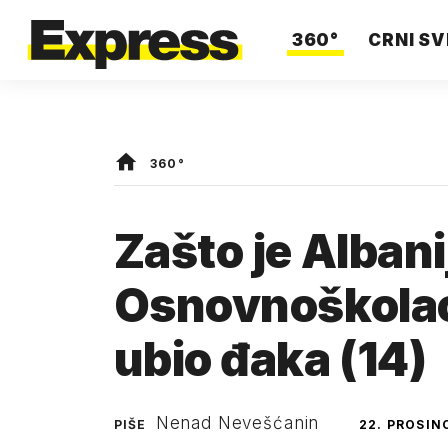
360°
CRNI SV
360°
Zašto je Albani
Osnovnoškolac
ubio đaka (14)
Nenad Nevešćanin
PIŠE
22. PROSIN