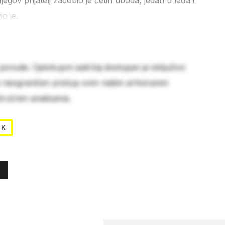
ov prijatelj zadobio je četiri uboda, jedan u leđa i
io je.
 ponude. Cjelokupni sadržaj dostupan je isključivo
e neograničen pristup svim našim arhiviranim
stručnim analizama.
OK