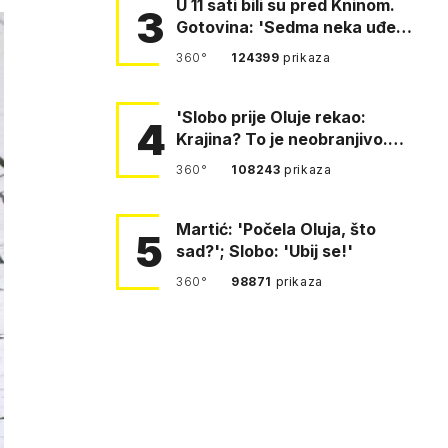
U 11 sati bili su pred Kninom.
3
Gotovina: 'Sedma neka uđe,
4. gardijska neka g…
360°
124399
prikaza
'Slobo prije Oluje rekao:
4
Krajina? To je neobranjivo.
Tuđmana zvao Krivousti'
360°
108243
prikaza
Martić: 'Počela Oluja, što
5
sad?'; Slobo: 'Ubij se!'
360°
98871
prikaza