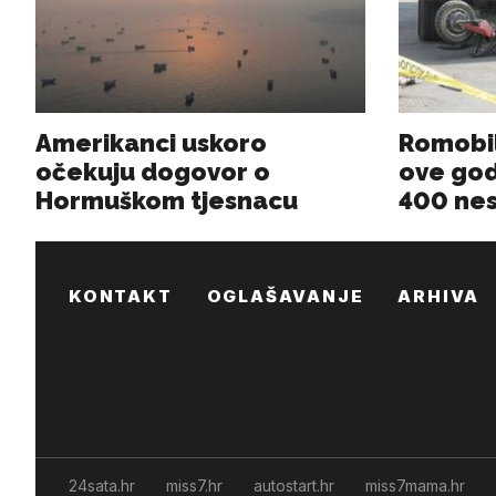
KONTAKT
OGLAŠAVANJE
ARHIVA
24sata.hr
miss7.hr
autostart.hr
miss7mama.hr