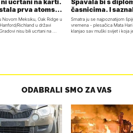
 ni ucrtani na karti.
Spavala bi s diplo
astala prva atoms…
časnicima. I sazna
u Novom Meksiku, Oak Ridge u
Smatra ju se najpoznatijom špi
Hanford/Richland u državi
vremena - plesačica Mata Hari 
radovi nisu bili ucrtani na …
klanjao sav muški svijet i koja