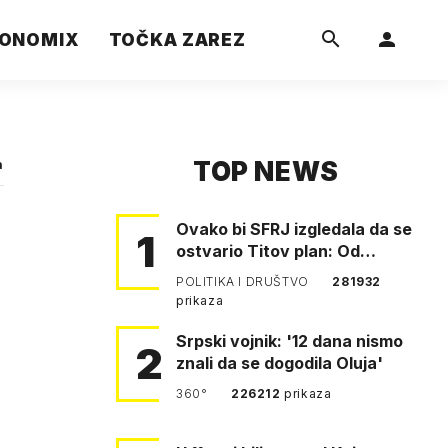
ONOMIX
TOČKA ZAREZ
TOP NEWS
a
Ovako bi SFRJ izgledala da se
1
ostvario Titov plan: Od
Klagenfurta do Istanbula!
POLITIKA I DRUŠTVO
281932
prikaza
Srpski vojnik: '12 dana nismo
2
znali da se dogodila Oluja'
360°
226212
prikaza