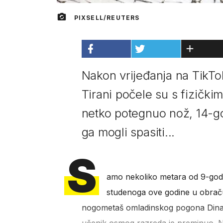
PIXSELL/REUTERS
Nakon vrijeđanja na TikTo
Tirani počele su s fizički
netko potegnuo nož, 14-god
ga mogli spasiti...
S
amo nekoliko metara od 9-godiš
studenoga ove godine u obrač
nogometaš omladinskog pogona Dinam