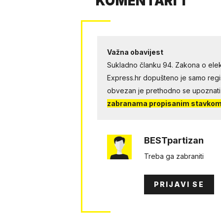
KOMENTARI 1
Važna obavijest
Sukladno članku 94. Zakona o elek
Express.hr dopušteno je samo regist
obvezan je prethodno se upoznati
zabranama propisanim stavkom 
BESTpartizan
Treba ga zabraniti
PRIJAVI SE