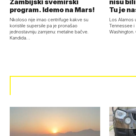
Zambijski svemirski
nisu bili
program. Idemo na Mars!
Tu je n
Nkoloso nije imao centrifuge kakve su
Los Alamos 
koristile supersile pa je pronašao
Tennessee i 
jednostavniju zamjenu: metalne bačve.
Washington. G
Kandida…