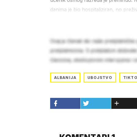
učenik osmog razreda je preminuo. Njeg
danima je bio hospitaliziran, no preživ
Ovaj je članak dio naše pretplatničke
pretplatnicima. S pretplatom dobivat
člancima, ekskluzivnim intervjuima i 
ALBANIJA
UBOJSTVO
TIKT