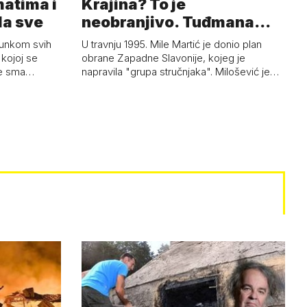
matima i
Krajina? To je
la sve
neobranjivo. Tuđmana
zvao Krivousti'
junkom svih
U travnju 1995. Mile Martić je donio plan
kojoj se
obrane Zapadne Slavonije, kojeg je
 je sma…
napravila "grupa stručnjaka". Milošević je…