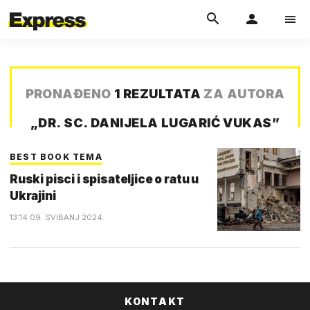
PRONAĐENO
1 REZULTATA
ZA AUTORA
„
DR. SC. DANIJELA LUGARIĆ VUKAS
”
BEST BOOK TEMA
Ruski pisci i spisateljice o ratu u
Ukrajini
13:14 09. SVIBANJ 2024.
KONTAKT