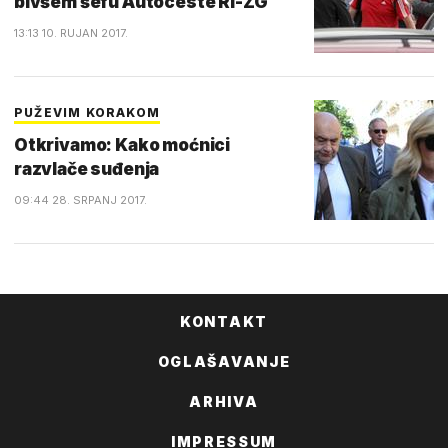
bivšem šefu Autoceste RI-ZG
13:13 10. RUJAN 2017.
PUŽEVIM KORAKOM
Otkrivamo: Kako moćnici
razvlače suđenja
09:44 28. SRPANJ 2017.
KONTAKT
OGLAŠAVANJE
ARHIVA
IMPRESSUM