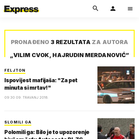
PRONAĐENO
3 REZULTATA
ZA AUTORA
„
VILIM CVOK, HAJRUDIN MERDANOVIĆ
”
FELJTON
Ispovijest mafijaša: "Za pet
minuta si mrtav!"
09:30 09. TRAVANJ 2018.
SLOMILI GA
Polomili ga: Bilo je to upozorenje