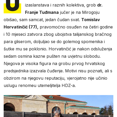
U
izaslanstava i raznih kolektiva, grob
dr.
Franje Tuđmana
jučer je na Mirogoju
obišao, sam samcat, jedan čudan svat.
Tomislav
Horvatinčić (77),
pravomoćno osuđen na četiri godine
i 10 mjeseci zatvora zbog ubojstva talijanskog bračnog
para gliserom, doljuljao se do golemog spomenika i
šutke mu se poklonio. Horvatinčić je nakon odsluženja
sedam osmina kazne pušten na uvjetnu slobodu.
Njegova je visoka figura na grobu prvog hrvatskog
predsjednika izazvala čuđenje. Motivi nisu poznati, ali s
obzirom na njegovu reputaciju, vjerojatno nije učinio
uslugu renomeu utemeljitelja HDZ-a.