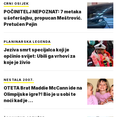
CRNI OSIJEK
POČINITELJ NEPOZNAT: 7 metaka
u šoferšajbu, propucan Meštrović.
Pretučen Pejin
PLANINARSKA LEGENDA
Jeziva smrt specijalca koji je
opčinio svijet: Ubili ga vrhovi za
koje je živio
NESTALA 2007.
OTETA Brat Maddie McCann ide na
Olimpijske igre?! Bio je u sobi te
noći kad je …