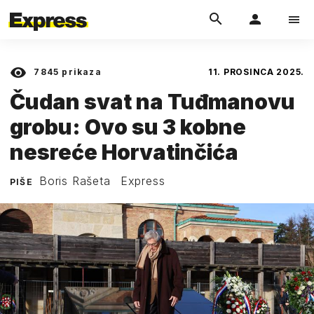
7845
prikaza
11. PROSINCA 2025.
Čudan svat na Tuđmanovu
grobu: Ovo su 3 kobne
nesreće Horvatinčića
Boris Rašeta
Express
PIŠE