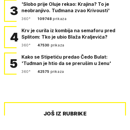
'Slobo prije Oluje rekao: Krajina? To je
3
neobranjivo. Tuđmana zvao Krivousti'
360°
109748
prikaza
Krv je curila iz kombija na semaforu pred
4
Splitom: Tko je ubio Blaža Kraljevića?
360°
47530
prikaza
Kako se Stipetiću predao Čedo Bulat:
5
'Tuđman je htio da se prerušim u ženu'
360°
42575
prikaza
JOŠ IZ RUBRIKE