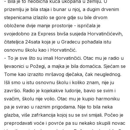
- Bila je to neobična kuća ukopana u zemlju. U
prizemlju je bila staja i bunar u njoj, a dugim drvenim
stepenicama izlazilo se gore gdje su bile drvom
obložene dvije manje prostorije - ispričala je
svojedobno za Express bivša susjeda Horvatinčićevih,
čitateljica 24sata koja je u Gradecu pohađala istu
osnovnu školu kao i Horvatinčić.
- To je sve što su imali Horvatinčići. Otac mu je radio u
ljevaonici u Požegi, a majka je bila domaćica. Sjećam se
Tome kao izrazito mršavog dječaka, čak neuglednog.
Išli smo u istu osnovnu školu i koliko znam, nije ju
završio. Radio je kojekakve ludorije, bavio se svim i
svačim, školu nije volio. Otac mu je kupio harmoniku
pa je svirao u raznim prigodama. Nije to bila neka
glazba, više zafrkancija kojoj su se svi smijali. Počeo je
preprodavati voće i povrće pa su nekako skupili novac