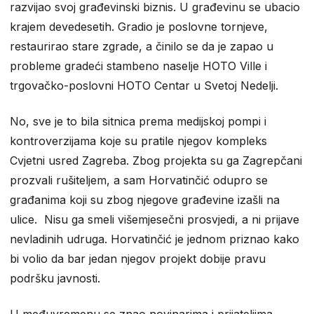
razvijao svoj građevinski biznis. U građevinu se ubacio
krajem devedesetih. Gradio je poslovne tornjeve,
restaurirao stare zgrade, a činilo se da je zapao u
probleme gradeći stambeno naselje HOTO Ville i
trgovačko-poslovni HOTO Centar u Svetoj Nedelji.
No, sve je to bila sitnica prema medijskoj pompi i
kontroverzijama koje su pratile njegov kompleks
Cvjetni usred Zagreba. Zbog projekta su ga Zagrepčani
prozvali rušiteljem, a sam Horvatinčić odupro se
građanima koji su zbog njegove građevine izašli na
ulice. Nisu ga smeli višemjesečni prosvjedi, a ni prijave
nevladinih udruga. Horvatinčić je jednom priznao kako
bi volio da bar jedan njegov projekt dobije pravu
podršku javnosti.
U međuvremenu se znao novinarima i prijateljima