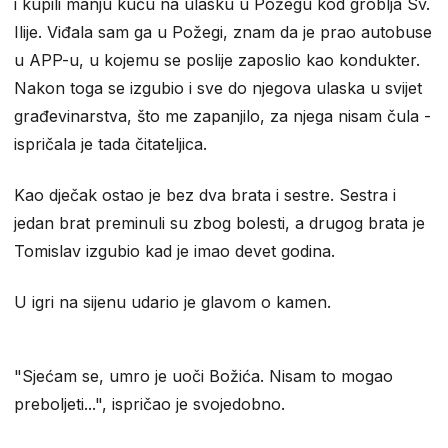
i kupili manju kuću na ulasku u Požegu kod groblja Sv.
Ilije. Viđala sam ga u Požegi, znam da je prao autobuse
u APP-u, u kojemu se poslije zaposlio kao kondukter.
Nakon toga se izgubio i sve do njegova ulaska u svijet
građevinarstva, što me zapanjilo, za njega nisam čula -
ispričala je tada čitateljica.
Kao dječak ostao je bez dva brata i sestre. Sestra i
jedan brat preminuli su zbog bolesti, a drugog brata je
Tomislav izgubio kad je imao devet godina.
U igri na sijenu udario je glavom o kamen.
"Sjećam se, umro je uoči Božića. Nisam to mogao
preboljeti...", ispričao je svojedobno.