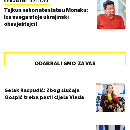
ŠOKANTNE OPTUŽBE
Tajkun nakon atentata u Monaku:
Iza svega stoje ukrajinski
obavještajci!