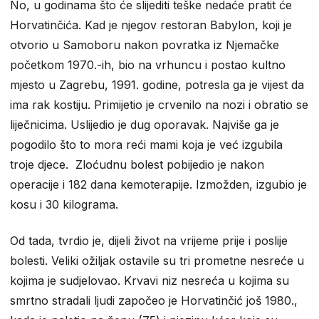
No, u godinama što će slijediti teške nedaće pratit će
Horvatinčića. Kad je njegov restoran Babylon, koji je
otvorio u Samoboru nakon povratka iz Njemačke
početkom 1970.-ih, bio na vrhuncu i postao kultno
mjesto u Zagrebu, 1991. godine, potresla ga je vijest da
ima rak kostiju. Primijetio je crvenilo na nozi i obratio se
liječnicima. Uslijedio je dug oporavak. Najviše ga je
pogodilo što to mora reći mami koja je već izgubila
troje djece. Zloćudnu bolest pobijedio je nakon
operacije i 182 dana kemoterapije. Izmožden, izgubio je
kosu i 30 kilograma.
Od tada, tvrdio je, dijeli život na vrijeme prije i poslije
bolesti. Veliki ožiljak ostavile su tri prometne nesreće u
kojima je sudjelovao. Krvavi niz nesreća u kojima su
smrtno stradali ljudi započeo je Horvatinčić još 1980.,