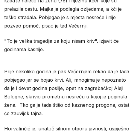
kada je naletio na ženu (75) i njezinu kćer koje su
prelazile cestu. Majka je podlegla ozljedama, a kći je
teško stradala. Pobjegao je s mjesta nesreće i nije
pozvao pomoć, pisao je tad Večernji.
"To je velika tragedija za koju nisam kriv". izjavit će
godinama kasnije.
Prije nekoliko godina je pak Večernjem rekao da je tada
pobjegao jer se bojao krvi. Ali, mnogima je nepoznato
da je i devet godina poslije, opet na zagrebačkoj Aleji
Bologne, skrivio prometnu nesreću u kojoj je poginula
žena. Tko ga je tada štitio od kaznenog progona, ostat
će zauvijek tajna.
Horvatinčić je, unatoč silnom otporu javnosti, uspješno