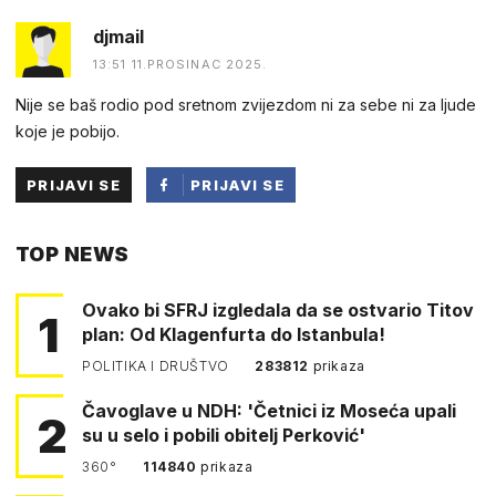
djmail
13:51 11.PROSINAC 2025.
Nije se baš rodio pod sretnom zvijezdom ni za sebe ni za ljude
koje je pobijo.
PRIJAVI SE
PRIJAVI SE
PUTEM
TOP NEWS
FACEBOOKA
Ovako bi SFRJ izgledala da se ostvario Titov
1
plan: Od Klagenfurta do Istanbula!
POLITIKA I DRUŠTVO
283812
prikaza
Čavoglave u NDH: 'Četnici iz Moseća upali
2
su u selo i pobili obitelj Perković'
360°
114840
prikaza