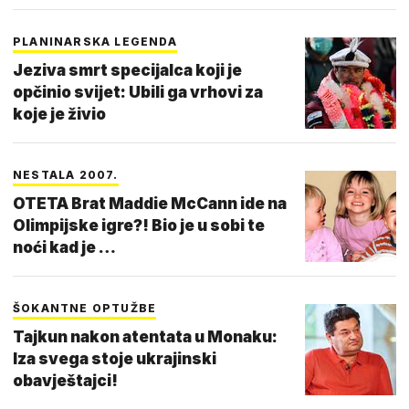
PLANINARSKA LEGENDA
Jeziva smrt specijalca koji je
opčinio svijet: Ubili ga vrhovi za
koje je živio
NESTALA 2007.
OTETA Brat Maddie McCann ide na
Olimpijske igre?! Bio je u sobi te
noći kad je …
ŠOKANTNE OPTUŽBE
Tajkun nakon atentata u Monaku:
Iza svega stoje ukrajinski
obavještajci!