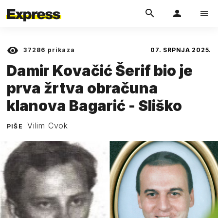
37286
prikaza
07. SRPNJA 2025.
Damir Kovačić Šerif bio je
prva žrtva obračuna
klanova Bagarić - Sliško
Vilim Cvok
PIŠE