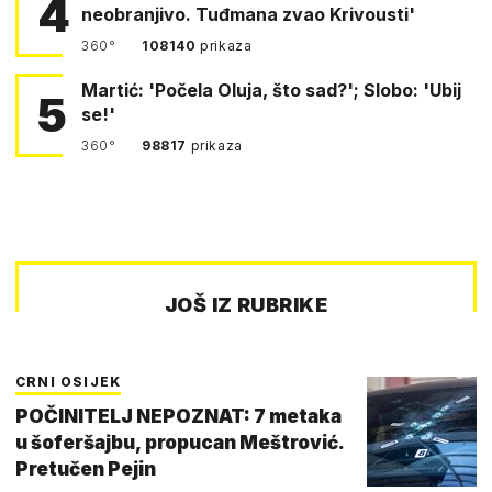
4
neobranjivo. Tuđmana zvao Krivousti'
360°
108140
prikaza
Martić: 'Počela Oluja, što sad?'; Slobo: 'Ubij
5
se!'
360°
98817
prikaza
JOŠ IZ RUBRIKE
CRNI OSIJEK
POČINITELJ NEPOZNAT: 7 metaka
u šoferšajbu, propucan Meštrović.
Pretučen Pejin