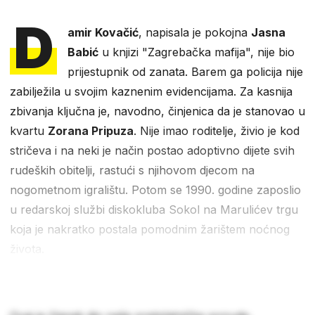
D
amir Kovačić
, napisala je pokojna
Jasna
Babić
u knjizi "Zagrebačka mafija", nije bio
prijestupnik od zanata. Barem ga policija nije
zabilježila u svojim kaznenim evidencijama. Za kasnija
zbivanja ključna je, navodno, činjenica da je stanovao u
kvartu
Zorana Pripuza
. Nije imao roditelje, živio je kod
stričeva i na neki je način postao adoptivno dijete svih
rudeških obitelji, rastući s njihovom djecom na
nogometnom igralištu. Potom se 1990. godine zaposlio
u redarskoj službi diskokluba Sokol na Marulićev trgu
koja je nakratko postala pomodnim žarištem noćnog
života.