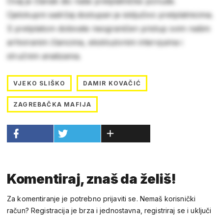
Ovaj je članak dio naše pretplatničke ponude.
Cjelokupni sadržaj dostupan je isključivo pretplatnicima.
S pretplatom dobivate neograničen pristup svim našim
arhiviranim člancima, ekskluzivnim intervjuima i
stručnim analizama.
VJEKO SLIŠKO
DAMIR KOVAČIĆ
ZAGREBAČKA MAFIJA
Komentiraj, znaš da želiš!
Za komentiranje je potrebno prijaviti se. Nemaš korisnički
račun? Registracija je brza i jednostavna, registriraj se i uključi