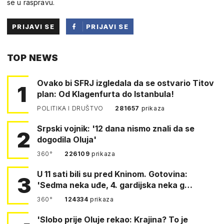
se u raspravu.
PRIJAVI SE
PRIJAVI SE
PUTEM
TOP NEWS
FACEBOOKA
Ovako bi SFRJ izgledala da se ostvario Titov
1
plan: Od Klagenfurta do Istanbula!
POLITIKA I DRUŠTVO
281657
prikaza
Srpski vojnik: '12 dana nismo znali da se
2
dogodila Oluja'
360°
226109
prikaza
U 11 sati bili su pred Kninom. Gotovina:
3
'Sedma neka uđe, 4. gardijska neka g…
360°
124334
prikaza
'Slobo prije Oluje rekao: Krajina? To je