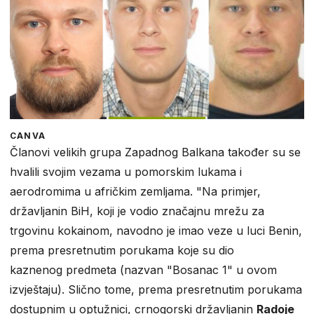
CANVA
Članovi velikih grupa Zapadnog Balkana također su se
hvalili svojim vezama u pomorskim lukama i
aerodromima u afričkim zemljama. "Na primjer,
državljanin BiH, koji je vodio značajnu mrežu za
trgovinu kokainom, navodno je imao veze u luci Benin,
prema presretnutim porukama koje su dio
kaznenog predmeta (nazvan "Bosanac 1" u ovom
izvještaju). Slično tome, prema presretnutim porukama
dostupnim u optužnici, crnogorski državljanin
Radoje