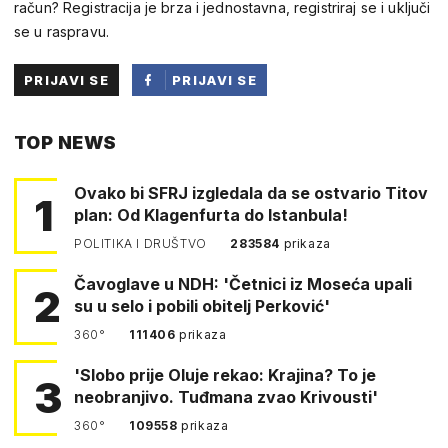
račun? Registracija je brza i jednostavna, registriraj se i uključi
se u raspravu.
PRIJAVI SE
PRIJAVI SE
PUTEM
TOP NEWS
FACEBOOKA
Ovako bi SFRJ izgledala da se ostvario Titov
1
plan: Od Klagenfurta do Istanbula!
POLITIKA I DRUŠTVO
283584
prikaza
Čavoglave u NDH: 'Četnici iz Moseća upali
2
su u selo i pobili obitelj Perković'
360°
111406
prikaza
'Slobo prije Oluje rekao: Krajina? To je
3
neobranjivo. Tuđmana zvao Krivousti'
360°
109558
prikaza