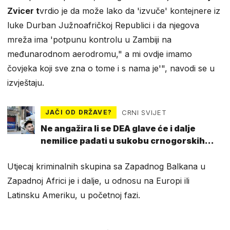
Zvicer t
vrdio je da može lako da 'izvuče' kontejnere iz
luke Durban Južnoafričkoj Republici i da njegova
mreža ima 'potpunu kontrolu u Zambiji na
međunarodnom aerodromu," a mi ovdje imamo
čovjeka koji sve zna o tome i s nama je'", navodi se u
izvještaju.
JAČI OD DRŽAVE?
CRNI SVIJET
Ne angažira li se DEA glave će i dalje
nemilice padati u sukobu crnogorskih
klanova
Utjecaj kriminalnih skupina sa Zapadnog Balkana u
Zapadnoj Africi je i dalje, u odnosu na Europi ili
Latinsku Ameriku, u početnoj fazi.