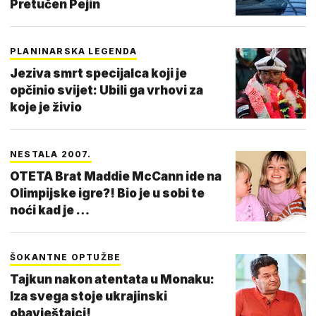
Pretučen Pejin
PLANINARSKA LEGENDA
Jeziva smrt specijalca koji je
opčinio svijet: Ubili ga vrhovi za
koje je živio
NESTALA 2007.
OTETA Brat Maddie McCann ide na
Olimpijske igre?! Bio je u sobi te
noći kad je …
ŠOKANTNE OPTUŽBE
Tajkun nakon atentata u Monaku:
Iza svega stoje ukrajinski
obavještajci!