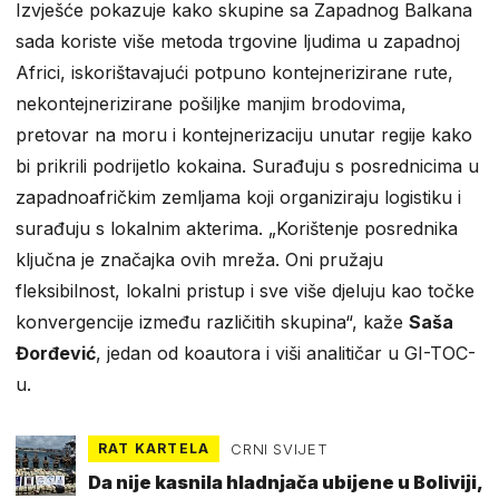
Izvješće pokazuje kako skupine sa Zapadnog Balkana
sada koriste više metoda trgovine ljudima u zapadnoj
Africi, iskorištavajući potpuno kontejnerizirane rute,
nekontejnerizirane pošiljke manjim brodovima,
pretovar na moru i kontejnerizaciju unutar regije kako
bi prikrili podrijetlo kokaina. Surađuju s posrednicima u
zapadnoafričkim zemljama koji organiziraju logistiku i
surađuju s lokalnim akterima. „Korištenje posrednika
ključna je značajka ovih mreža. Oni pružaju
fleksibilnost, lokalni pristup i sve više djeluju kao točke
konvergencije između različitih skupina“, kaže
Saša
Đorđević
, jedan od koautora i viši analitičar u GI-TOC-
u.
RAT KARTELA
CRNI SVIJET
Da nije kasnila hladnjača ubijene u Boliviji,