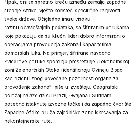
"Ipak, oni se spretno kreću između zemalja zapadne i
srednje Afrike, vješto koristeći specifične ranjivosti
svake države. Očigledno imaju visoku
razinu obavještajnih podataka, sa šifriranim porukama
koje pokazuju da su ključni lideri dobro informirani o
operacijama provođenja zakona i kapacitetima
pomorskih luka. Na primjer, šifrirane navodno
Zvicerove poruke spominju presretanje u ekonomskoj
zoni Zelenortskih Otoka i identificiraju Gvineju Bisao
kao rizičnu zbog povećane pozornosti organa za
provođenje zakona", piše u izvještaju. Geografski
položaj nalaže da su Brazil, Gvajana i Surinam
posebno istaknute izvozne točke i da zapadno čvorište
Zapadne Afrike pruža zajedničke zone iskrcavanja za
nekontejnerske rute.