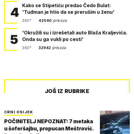
Kako se Stipetiću predao Čedo Bulat:
4
'Tuđman je htio da se prerušim u ženu'
360°
42060
prikaza
'Okružili su i izrešetali auto Blaža Kraljevića.
5
Onda su ga vukli po cesti'
360°
32942
prikaza
JOŠ IZ RUBRIKE
CRNI OSIJEK
POČINITELJ NEPOZNAT: 7 metaka
u šoferšajbu, propucan Meštrović.