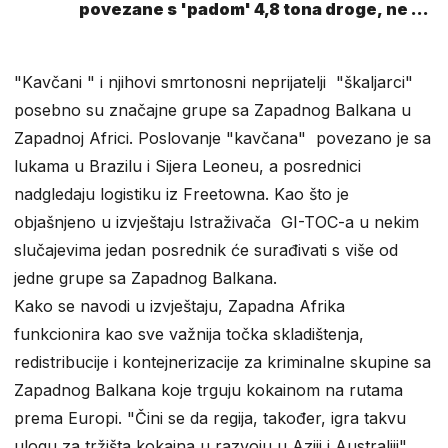
povezane s 'padom' 4,8 tona droge, ne bi
nikada pronašli
"Kavčani " i njihovi smrtonosni neprijatelji "škaljarci"
posebno su značajne grupe sa Zapadnog Balkana u
Zapadnoj Africi. Poslovanje "kavčana" povezano je sa
lukama u Brazilu i Sijera Leoneu, a posrednici
nadgledaju logistiku iz Freetowna. Kao što je
objašnjeno u izvještaju Istraživača GI-TOC-a u nekim
slučajevima jedan posrednik će surađivati s više od
jedne grupe sa Zapadnog Balkana.
Kako se navodi u izvještaju, Zapadna Afrika
funkcionira kao sve važnija točka skladištenja,
redistribucije i kontejnerizacije za kriminalne skupine sa
Zapadnog Balkana koje trguju kokainom na rutama
prema Europi. "Čini se da regija, također, igra takvu
ulogu za tržišta kokaina u razvoju u Aziji i Australiji",