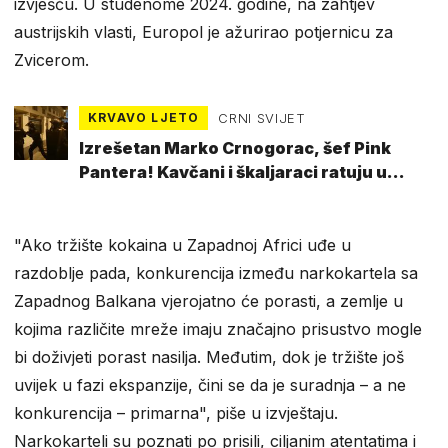
izvješću. U studenome 2024. godine, na zahtjev
austrijskih vlasti, Europol je ažurirao potjernicu za
Zvicerom.
KRVAVO LJETO
CRNI SVIJET
Izrešetan Marko Crnogorac, šef Pink
Pantera! Kavčani i škaljaraci ratuju u
Barceloni
"Ako tržište kokaina u Zapadnoj Africi uđe u
razdoblje pada, konkurencija između narkokartela sa
Zapadnog Balkana vjerojatno će porasti, a zemlje u
kojima različite mreže imaju značajno prisustvo mogle
bi doživjeti porast nasilja. Međutim, dok je tržište još
uvijek u fazi ekspanzije, čini se da je suradnja – a ne
konkurencija – primarna", piše u izvještaju.
Narkokarteli su poznati po prisili, ciljanim atentatima i