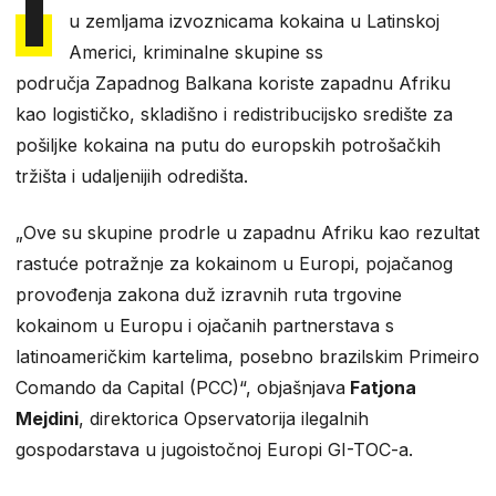
I
u zemljama izvoznicama kokaina u Latinskoj
Americi, kriminalne skupine ss
područja Zapadnog Balkana koriste zapadnu Afriku
kao logističko, skladišno i redistribucijsko središte za
pošiljke kokaina na putu do europskih potrošačkih
tržišta i udaljenijih odredišta.
„Ove su skupine prodrle u zapadnu Afriku kao rezultat
rastuće potražnje za kokainom u Europi, pojačanog
provođenja zakona duž izravnih ruta trgovine
kokainom u Europu i ojačanih partnerstava s
latinoameričkim kartelima, posebno brazilskim Primeiro
Comando da Capital (PCC)“, objašnjava
Fatjona
Mejdini
, direktorica Opservatorija ilegalnih
gospodarstava u jugoistočnoj Europi GI-TOC-a.