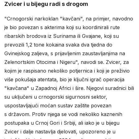
Zvicer i u bijegu radi s drogom
"Crnogorski narkoklan "kavčani", na primjer, navodno
je bio povezan s akterima koji su koordinirali rute
ribarskih brodova iz Surinama ili Gvajane, koji su
prevozili 1,2 tone kokaina svaka dva tjedna do
Gvinejskog zaljeva, s prijavljenim zaustavljanjima na
Zelenortskim Otocima i Nigeru", navodi se. Zvicer, za
kojim je raspisano nekoliko potjernica i koji je preživio
više pokušaja atentata, bio je ključni igrač operacija
"kavčana" u Zapadnoj Africi i šire. Njegovi suradnici bili
su uključeni u crnogorski sigurnosni sektor,
uspostavljajući moćan sustav zaštite povezan
s državom. Protiv njega se vodi nekoliko kaznenih
postupaka u Crnoj Gori i Srbiji, ali iako je u bijegu
Zvicer i dalje nastavlja djelovati, upozoreno je u