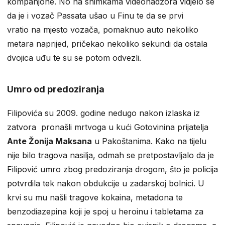
kompanjone. No na snimkama videonadzora vidjelo se
da je i vozač Passata ušao u Finu te da se prvi
vratio na mjesto vozača, pomaknuo auto nekoliko
metara naprijed, pričekao nekoliko sekundi da ostala
dvojica uđu te su se potom odvezli.
Umro od predoziranja
Filipovića su 2009. godine nedugo nakon izlaska iz
zatvora pronašli mrtvoga u kući Gotovinina prijatelja
Ante Žonija Maksana
u Pakoštanima. Kako na tijelu
nije bilo tragova nasilja, odmah se pretpostavljalo da je
Filipović umro zbog predoziranja drogom, što je policija
potvrdila tek nakon obdukcije u zadarskoj bolnici. U
krvi su mu našli tragove kokaina, metadona te
benzodiazepina koji je spoj u heroinu i tabletama za