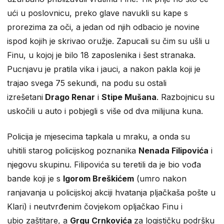
ući u poslovnicu, preko glave navukli su kape s
prorezima za oči, a jedan od njih odbacio je novine
ispod kojih je skrivao oružje. Zapucali su čim su ušli u
Finu, u kojoj je bilo 18 zaposlenika i šest stranaka.
Pucnjavu je pratila vika i jauci, a nakon pakla koji je
trajao svega 75 sekundi, na podu su ostali
izrešetani
Drago Renar
i
Stipe Mušana
. Razbojnicu su
uskočili u auto i pobjegli s više od dva milijuna kuna.
Policija je mjesecima tapkala u mraku, a onda su
uhitili starog policijskog poznanika
Nenada Filipovića
i
njegovu skupinu. Filipovića su teretili da je bio vođa
bande koji je s
Igorom Breškićem
(umro nakon
ranjavanja u policijskoj akciji hvatanja pljačkaša pošte u
Klari) i neutvrđenim čovjekom opljačkao Finu i
ubio zaštitare, a
Grgu Crnkovića
za logističku podršku