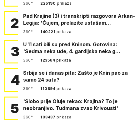
360°
225190
prikaza
Pad Krajine (3) i transkripti razgovora Arkan-
2
Legija: 'Čujem, prelazite ustašam…
360°
140221
prikaza
U 11 sati bili su pred Kninom. Gotovina:
3
'Sedma neka uđe, 4. gardijska neka g…
360°
123564
prikaza
Srbija se i danas pita: Zašto je Knin pao za
4
samo 24 sata?
360°
110894
prikaza
'Slobo prije Oluje rekao: Krajina? To je
5
neobranjivo. Tuđmana zvao Krivousti'
360°
103437
prikaza