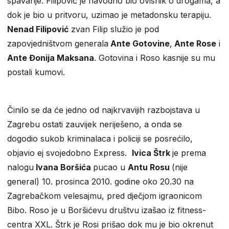
spavanje. Filipović je navodno bio ovisnik o drogama, a
dok je bio u pritvoru, uzimao je metadonsku terapiju.
Nenad Filipović
zvan Filip služio je pod
zapovjedništvom generala
Ante Gotovine
,
Ante Rose
i
Ante Đonija Maksana
. Gotovina i Roso kasnije su mu
postali kumovi.
Činilo se da će jedno od najkrvavijih razbojstava u
Zagrebu ostati zauvijek neriješeno, a onda se
dogodio sukob kriminalaca i policiji se posrećilo,
objavio ej svojedobno Express.
Ivica Štrk
je prema
nalogu
Ivana Boršića
pucao u
Antu Rosu
(nije
general) 10. prosinca 2010. godine oko 20.30 na
Zagrebačkom velesajmu, pred dječjom igraonicom
Bibo. Roso je u Boršićevu društvu izašao iz fitness-
centra XXL. Štrk je Rosi prišao dok mu je bio okrenut