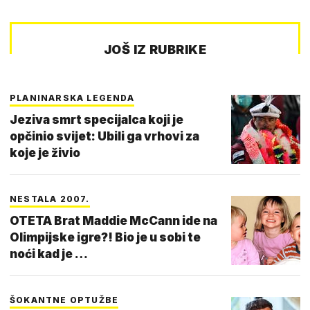
JOŠ IZ RUBRIKE
PLANINARSKA LEGENDA
Jeziva smrt specijalca koji je
opčinio svijet: Ubili ga vrhovi za
koje je živio
NESTALA 2007.
OTETA Brat Maddie McCann ide na
Olimpijske igre?! Bio je u sobi te
noći kad je …
ŠOKANTNE OPTUŽBE