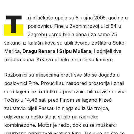
T
ri pljačkaša upala su 5. rujna 2005. godine u
poslovnicu Fine u Zvonimirovoj ulici 54 u
Zagrebu usred bijela dana i za samo 75
sekundi iz kalašnjikova su ubili dvojicu zaštitara Sokol
Marića,
Dragu Renara
i Stipu Mušara
, i odnijeli dva
milijuna kuna. Krvavu pljačku snimile su kamere.
Razbojnici su mjesecima pratili sve što se događa u
poslovnici Fine. Proučili su raspored prostorija i znali
su u kojem će trenutku u poslovnici biti najviše novca.
Točno u 14.48 sati pred Finom se lagano klizeći
zaustavio bijeli Passat. Iz njega su izišla trojica,
odjevena u nešto što je sličilo na radničke
kombinezone. Motor je radio, dok su se muškarci
užurbano približavali vratima Fine. Tik prije no što će