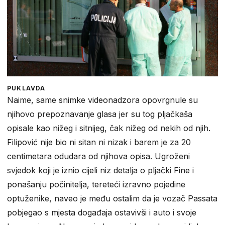
PUKLAVDA
Naime, same snimke videonadzora opovrgnule su
njihovo prepoznavanje glasa jer su tog pljačkaša
opisale kao nižeg i sitnijeg, čak nižeg od nekih od njih.
Filipović nije bio ni sitan ni nizak i barem je za 20
centimetara odudara od njihova opisa. Ugroženi
svjedok koji je iznio cijeli niz detalja o pljački Fine i
ponašanju počinitelja, tereteći izravno pojedine
optuženike, naveo je među ostalim da je vozač Passata
pobjegao s mjesta događaja ostavivši i auto i svoje