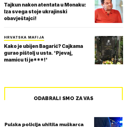
Tajkun nakon atentata u Monaku:
Iza svega stoje ukrajinski
obavještajci!
HRVATSKA MAFIJA
Kako je ubijen Bagarić? Cajkama
gurao pištolj u usta. 'Pjevaj,
mamicu ti je***!'