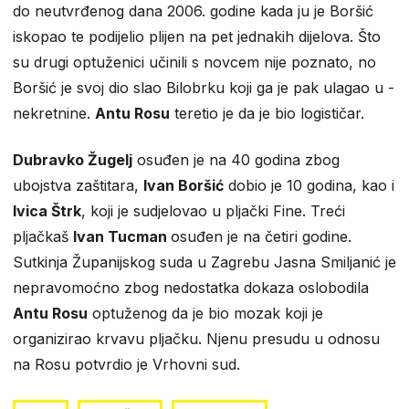
do neutvrđenog dana 2006. godine kada ju je Boršić
iskopao te podijelio plijen na pet jednakih dijelova. Što
su drugi optuženici učinili s novcem nije poznato, no
Boršić je svoj dio slao Bilobrku koji ga je pak ulagao u -
nekretnine.
Antu Rosu
teretio je da je bio logističar.
Dubravko Žugelj
osuđen je na 40 godina zbog
ubojstva zaštitara,
Ivan Boršić
dobio je 10 godina, kao i
Ivica Štrk
, koji je sudjelovao u pljački Fine. Treći
pljačkaš
Ivan Tucman
osuđen je na četiri godine.
Sutkinja Županijskog suda u Zagrebu Jasna Smiljanić je
nepravomoćno zbog nedostatka dokaza oslobodila
Antu Rosu
optuženog da je bio mozak koji je
organizirao krvavu pljačku. Njenu presudu u odnosu
na Rosu potvrdio je Vrhovni sud.