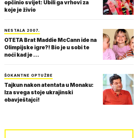
opčinio svijet: Ubili ga vrhovi za
koje je živio
NESTALA 2007.
OTETA Brat Maddie McCann ide na
Olimpijske igre?! Bio je u sobi te
noći kad je …
ŠOKANTNE OPTUŽBE
Tajkun nakon atentata u Monaku:
Iza svega stoje ukrajinski
obavještajci!