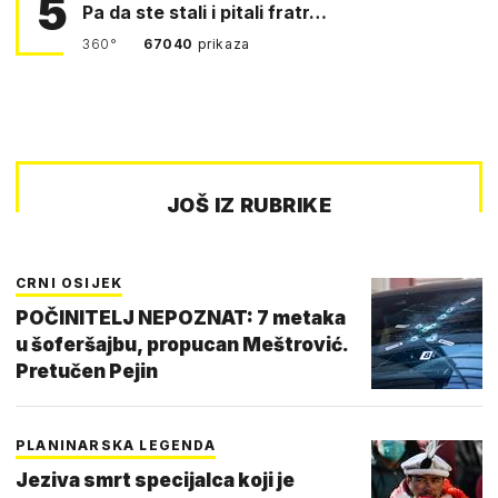
5
Pa da ste stali i pitali fratr…
360°
67040
prikaza
JOŠ IZ RUBRIKE
CRNI OSIJEK
POČINITELJ NEPOZNAT: 7 metaka
u šoferšajbu, propucan Meštrović.
Pretučen Pejin
PLANINARSKA LEGENDA
Jeziva smrt specijalca koji je