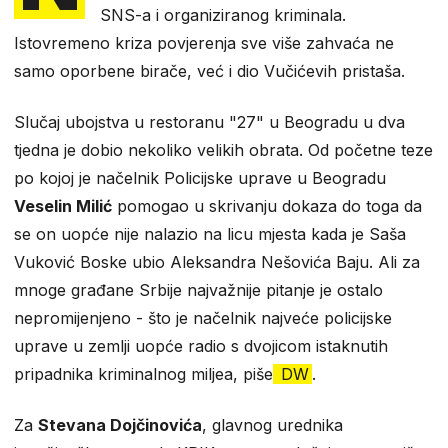
SNS-a i organiziranog kriminala.
Istovremeno kriza povjerenja sve više zahvaća ne
samo oporbene birače, već i dio Vučićevih pristaša.
Slučaj ubojstva u restoranu "27" u Beogradu u dva
tjedna je dobio nekoliko velikih obrata. Od početne teze
po kojoj je načelnik Policijske uprave u Beogradu
Veselin Milić
pomogao u skrivanju dokaza do toga da
se on uopće nije nalazio na licu mjesta kada je Saša
Vuković Boske ubio Aleksandra Nešovića Baju. Ali za
mnoge građane Srbije najvažnije pitanje je ostalo
nepromijenjeno - što je načelnik najveće policijske
uprave u zemlji uopće radio s dvojicom istaknutih
pripadnika kriminalnog miljea, piše
DW
.
Za
Stevana Dojčinovića
, glavnog urednika