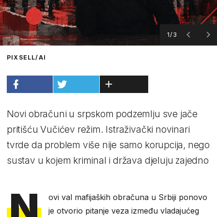
1/3
PIXSELL/AI
Novi obračuni u srpskom podzemlju sve jače
pritišću Vučićev režim. Istraživački novinari
tvrde da problem više nije samo korupcija, nego
sustav u kojem kriminal i država djeluju zajedno
N
ovi val mafijaških obračuna u Srbiji ponovo
je otvorio pitanje veza između vladajućeg