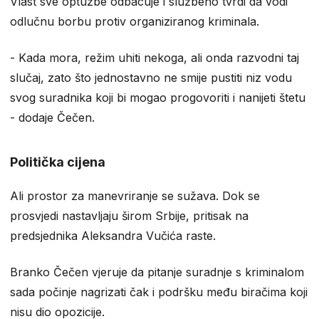
Vlast sve optužbe odbacuje i službeno tvrdi da vodi
odlučnu borbu protiv organiziranog kriminala.
- Kada mora, režim uhiti nekoga, ali onda razvodni taj
slučaj, zato što jednostavno ne smije pustiti niz vodu
svog suradnika koji bi mogao progovoriti i nanijeti štetu
- dodaje Čečen.
Politička cijena
Ali prostor za manevriranje se sužava. Dok se
prosvjedi nastavljaju širom Srbije, pritisak na
predsjednika Aleksandra Vučića raste.
Branko Čečen vjeruje da pitanje suradnje s kriminalom
sada počinje nagrizati čak i podršku među biračima koji
nisu dio opozicije.