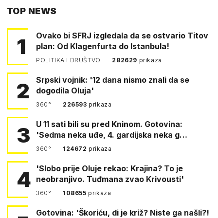
TOP NEWS
FACEBOOKA
Ovako bi SFRJ izgledala da se ostvario Titov
1
plan: Od Klagenfurta do Istanbula!
POLITIKA I DRUŠTVO
282629
prikaza
Srpski vojnik: '12 dana nismo znali da se
2
dogodila Oluja'
360°
226593
prikaza
U 11 sati bili su pred Kninom. Gotovina:
3
'Sedma neka uđe, 4. gardijska neka g…
360°
124672
prikaza
'Slobo prije Oluje rekao: Krajina? To je
4
neobranjivo. Tuđmana zvao Krivousti'
360°
108655
prikaza
Gotovina: 'Škoriću, di je križ? Niste ga našli?!