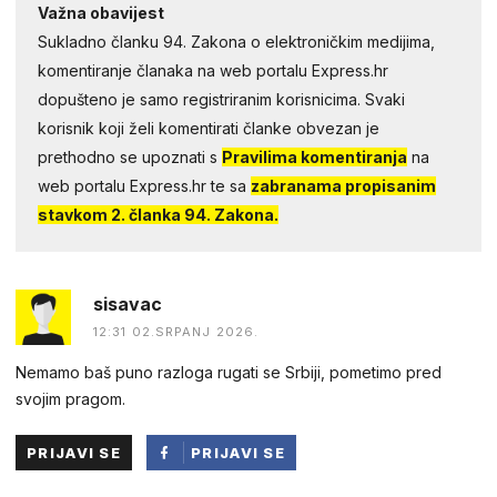
Važna obavijest
Sukladno članku 94. Zakona o elektroničkim medijima,
komentiranje članaka na web portalu Express.hr
dopušteno je samo registriranim korisnicima. Svaki
korisnik koji želi komentirati članke obvezan je
prethodno se upoznati s
Pravilima komentiranja
na
web portalu Express.hr te sa
zabranama propisanim
stavkom 2. članka 94. Zakona.
sisavac
12:31 02.SRPANJ 2026.
Nemamo baš puno razloga rugati se Srbiji, pometimo pred
svojim pragom.
PRIJAVI SE
PRIJAVI SE
PUTEM