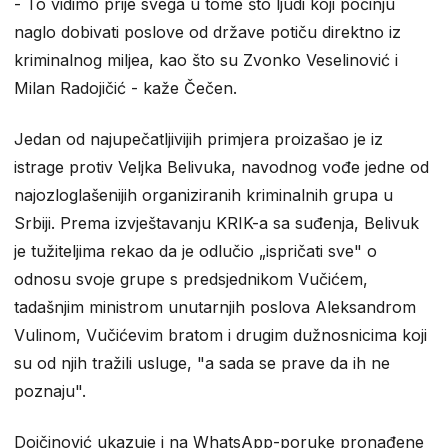
- To vidimo prije svega u tome što ljudi koji počinju
naglo dobivati poslove od države potiču direktno iz
kriminalnog miljea, kao što su Zvonko Veselinović i
Milan Radojičić - kaže Čečen.
Jedan od najupečatljivijih primjera proizašao je iz
istrage protiv Veljka Belivuka, navodnog vođe jedne od
najozloglašenijih organiziranih kriminalnih grupa u
Srbiji. Prema izvještavanju KRIK-a sa suđenja, Belivuk
je tužiteljima rekao da je odlučio „ispričati sve" o
odnosu svoje grupe s predsjednikom Vučićem,
tadašnjim ministrom unutarnjih poslova Aleksandrom
Vulinom, Vučićevim bratom i drugim dužnosnicima koji
su od njih tražili usluge, "a sada se prave da ih ne
poznaju".
Dojčinović ukazuje i na WhatsApp-poruke pronađene