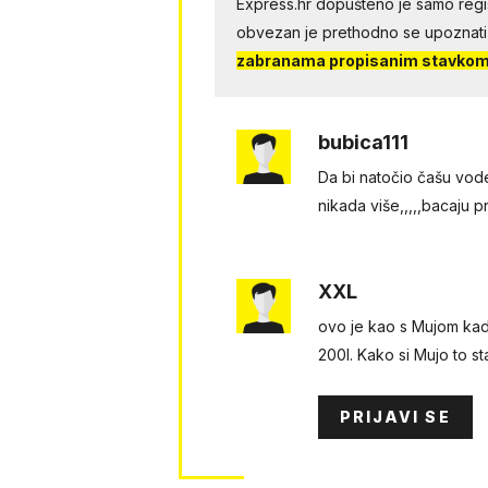
Express.hr dopušteno je samo regist
obvezan je prethodno se upoznati
zabranama propisanim stavkom 
bubica111
Da bi natočio čašu vode
nikada više,,,,,bacaju p
XXL
ovo je kao s Mujom kad 
200l. Kako si Mujo to s
PRIJAVI SE