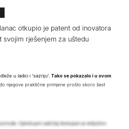
lanac otkupio je patent od inovatora
jet svojim rješenjem za uštedu
eže u ladici i 'sazriju'.
Tako se pokazalo i u ovom
do njegove praktične primjene prošlo skoro šest
 ponude. Cjelokupni sadržaj dostupan je isključivo