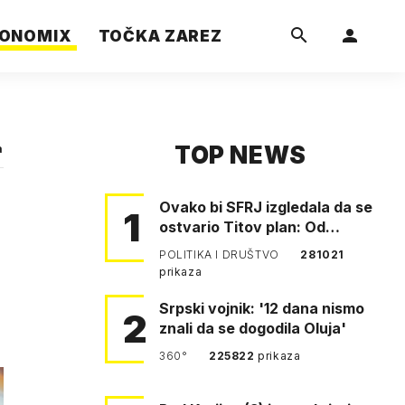
ONOMIX
TOČKA ZAREZ
TOP NEWS
a
Ovako bi SFRJ izgledala da se
1
ostvario Titov plan: Od
Klagenfurta do Istanbula!
POLITIKA I DRUŠTVO
281021
prikaza
Srpski vojnik: '12 dana nismo
2
znali da se dogodila Oluja'
360°
225822
prikaza