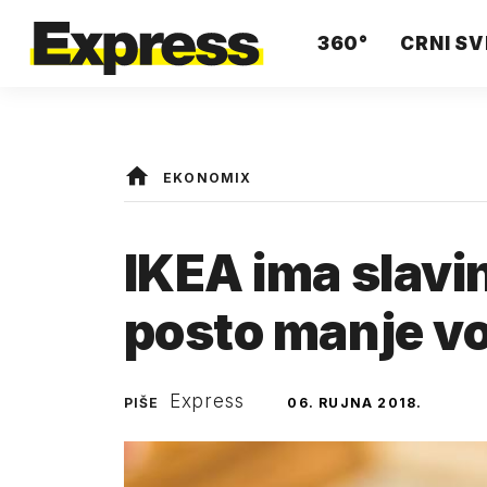
360°
CRNI SV
EKONOMIX
IKEA ima slavin
posto manje v
Express
PIŠE
06. RUJNA 2018.