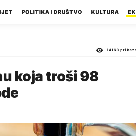
IJET
POLITIKA I DRUŠTVO
KULTURA
EK
14163
prikaz
u koja troši 98
ode