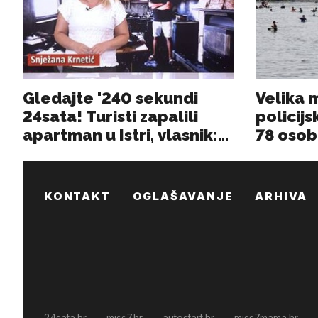
KONTAKT
OGLAŠAVANJE
ARHIVA
24sata.hr
miss7.hr
autostart.hr
miss7mama.hr