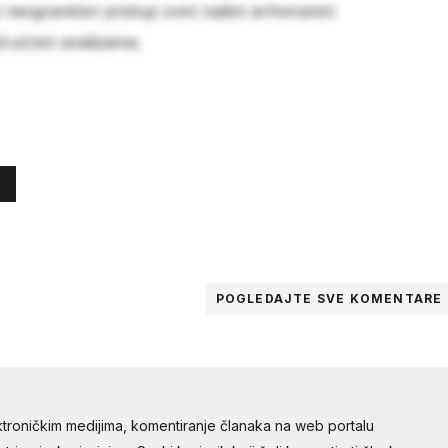
e neograničen pristup svim našim arhiviranim
stručnim analizama.
POGLEDAJTE SVE
KOMENTARE
troničkim medijima, komentiranje članaka na web portalu