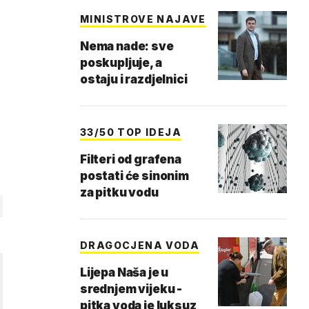
MINISTROVE NAJAVE
Nema nade: sve
poskupljuje, a
ostaju i razdjelnici
33/50 TOP IDEJA
Filteri od grafena
postati će sinonim
za pitku vodu
DRAGOCJENA VODA
Lijepa Naša je u
srednjem vijeku -
pitka voda je luksuz