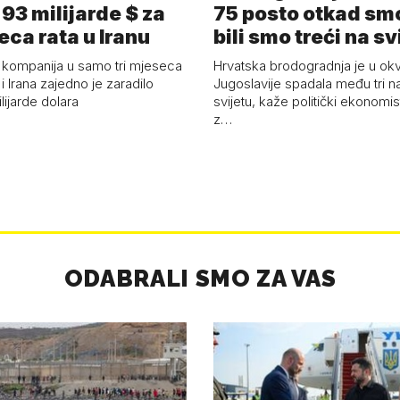
93 milijarde $ za
75 posto otkad smo
eca rata u Iranu
bili smo treći na sv
 kompanija u samo tri mjeseca
Hrvatska brodogradnja je u okv
i Irana zajedno je zaradilo
Jugoslavije spadala među tri n
ijarde dolara
svijetu, kaže politički ekonomis
z…