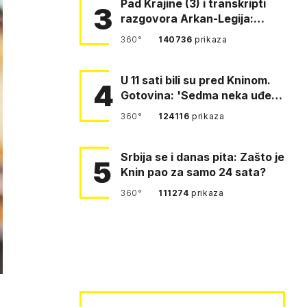
Pad Krajine (3) i transkripti
3
razgovora Arkan-Legija:
'Čujem, prelazite ustašam…
360°
140736
prikaza
U 11 sati bili su pred Kninom.
4
Gotovina: 'Sedma neka uđe,
4. gardijska neka g…
360°
124116
prikaza
Srbija se i danas pita: Zašto je
5
Knin pao za samo 24 sata?
360°
111274
prikaza