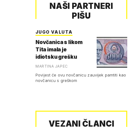
NAŠI PARTNERI
PIŠU
JUGO VALUTA
Novčanica s likom
Tita imala je
idiotsku grešku
MARTINA JAPEC
Povijest će ovu novčanicu zauvijek pamtiti kao
novčanicu s greškom
VEZANI ČLANCI