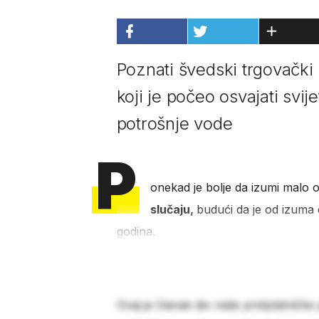
Poznati švedski trgovački 
koji je počeo osvajati svi
potrošnje vode
P
onekad je bolje da izumi malo odl
slučaju,
budući da je od izuma 
godina.
Ovaj je članak dio naše pretplatničke