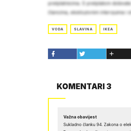
pretplatnicima. S pretplatom dobivat
člancima, ekskluzivnim intervjuima i 
VODA
SLAVINA
IKEA
KOMENTARI 3
Važna obavijest
Sukladno članku 94. Zakona o elek