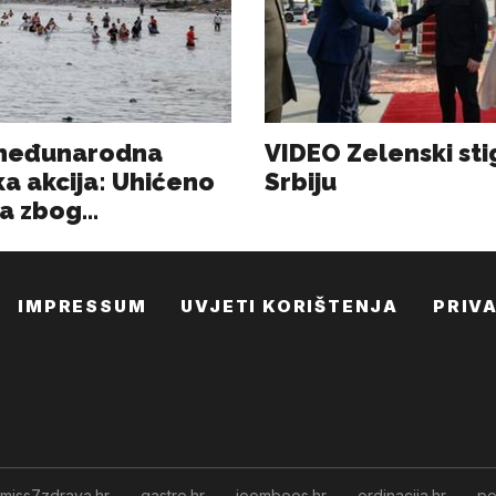
IMPRESSUM
UVJETI KORIŠTENJA
PRIV
miss7zdrava.hr
gastro.hr
joomboos.hr
ordinacija.hr
po