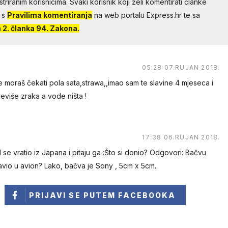
riranim korisnicima. Svaki korisnik koji želi komentirati članke
 s
Pravilima komentiranja
na web portalu Express.hr te sa
2. članka 94. Zakona.
05:28 07.RUJAN 2018.
 moraš čekati pola sata,strawa,,imao sam te slavine 4 mjeseca i
reviše zraka a vode ništa !
17:38 06.RUJAN 2018.
se vratio iz Japana i pitaju ga :Što si donio? Odgovori: Bačvu
tavio u avion? Lako, bačva je Sony , 5cm x 5cm.
PRIJAVI SE
PUTEM FACEBOOKA