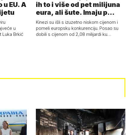
 u EU. A
ih to i više od pet milijuna
ijetu
eura, ali šute. Imaju p…
iru
Kinezi su išli s izuzetno niskom cijenom i
ajveće u
pomeli europsku konkurenciju. Posao su
t Luka Brkić
dobili s cijenom od 2,08 milijardi ku…