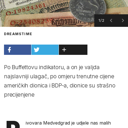
1/2
DREAMSTIME
Po Buffettovu indikatoru, a on je valjda
najslavniji ulagač, po omjeru trenutne cijene
američkih dionica i BDP-a, dionice su strašno
precijenjene
ivovara Medvedgrad je udjele nas malih