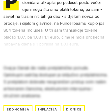
P
dioničara otkupila po pedeset posto većoj
cijeni nego što smo platili tokene, pa sam -
savjet ne tražim niti bih ga dao - s dijelom novca od
prodaje, i dijelom glavnice, na Funderbeamu kupio još
804 tokena Includea. U tri sam transakcije tokene
plaćao 1,07, pa 1,08 i 1,1 euro, čime je moja prosječna
nabavna cijena s 1 porasla na 1,03 eura.
Ovaj je članak dio naše pretplatničke ponude.
Cjelokupni sadržaj dostupan je isključivo pretplatnicima.
S pretplatom dobivate neograničen pristup svim našim
arhiviranim člancima, ekskluzivnim intervjuima i
stručnim analizama.
EKONOMIJA
INFLACIJA
DIONICE