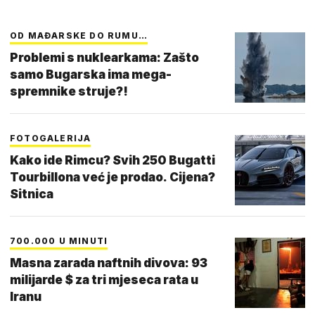
OD MAĐARSKE DO RUMU…
Problemi s nuklearkama: Zašto
samo Bugarska ima mega-
spremnike struje?!
FOTOGALERIJA
Kako ide Rimcu? Svih 250 Bugatti
Tourbillona već je prodao. Cijena?
Sitnica
700.000 U MINUTI
Masna zarada naftnih divova: 93
milijarde $ za tri mjeseca rata u
Iranu