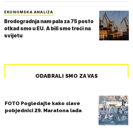
EKONOMSKA ANALIZA
Brodogradnja nam pala za 75 posto
otkad smo u EU. A bili smo treći na
svijetu