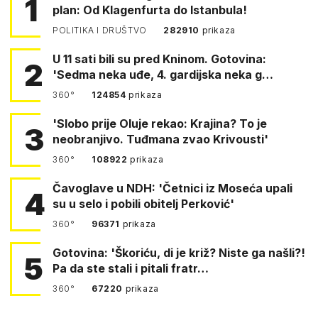
1
plan: Od Klagenfurta do Istanbula!
POLITIKA I DRUŠTVO
282910
prikaza
U 11 sati bili su pred Kninom. Gotovina:
2
'Sedma neka uđe, 4. gardijska neka g…
360°
124854
prikaza
'Slobo prije Oluje rekao: Krajina? To je
3
neobranjivo. Tuđmana zvao Krivousti'
360°
108922
prikaza
Čavoglave u NDH: 'Četnici iz Moseća upali
4
su u selo i pobili obitelj Perković'
360°
96371
prikaza
Gotovina: 'Škoriću, di je križ? Niste ga našli?!
5
Pa da ste stali i pitali fratr…
360°
67220
prikaza