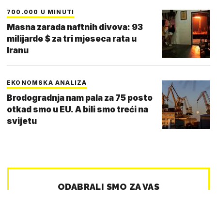
700.000 U MINUTI
Masna zarada naftnih divova: 93
milijarde $ za tri mjeseca rata u
Iranu
EKONOMSKA ANALIZA
Brodogradnja nam pala za 75 posto
otkad smo u EU. A bili smo treći na
svijetu