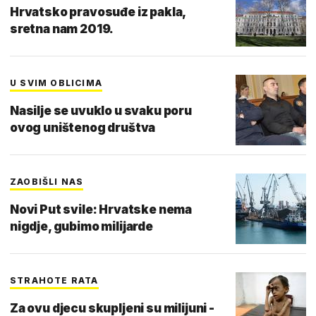
Hrvatsko pravosuđe iz pakla,
sretna nam 2019.
U SVIM OBLICIMA
Nasilje se uvuklo u svaku poru
ovog uništenog društva
ZAOBIŠLI NAS
Novi Put svile: Hrvatske nema
nigdje, gubimo milijarde
STRAHOTE RATA
Za ovu djecu skupljeni su milijuni -