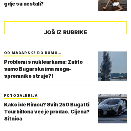
gdje su nestali?
JOŠ IZ RUBRIKE
OD MAĐARSKE DO RUMU…
Problemi s nuklearkama: Zašto
samo Bugarska ima mega-
spremnike struje?!
FOTOGALERIJA
Kako ide Rimcu? Svih 250 Bugatti
Tourbillona već je prodao. Cijena?
Sitnica