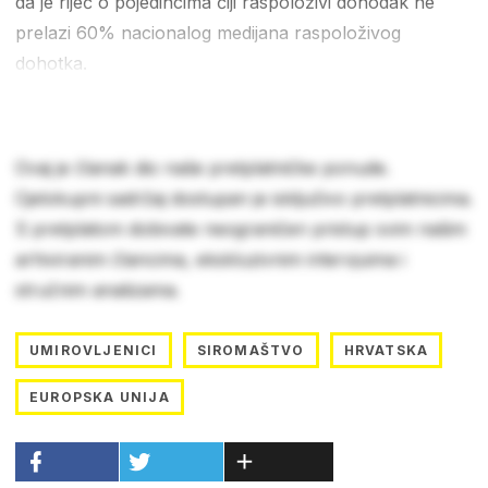
da je riječ o pojedincima čiji raspoloživi dohodak ne
prelazi 60% nacionalog medijana raspoloživog
dohotka.
Ovaj je članak dio naše pretplatničke ponude.
Cjelokupni sadržaj dostupan je isključivo pretplatnicima.
S pretplatom dobivate neograničen pristup svim našim
arhiviranim člancima, ekskluzivnim intervjuima i
stručnim analizama.
UMIROVLJENICI
SIROMAŠTVO
HRVATSKA
EUROPSKA UNIJA