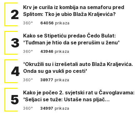
Krv je curila iz kombija na semaforu pred
2
Splitom: Tko je ubio Blaža Kraljevića?
360°
64056
prikaza
Kako se Stipetiću predao Čedo Bulat:
3
'Tuđman je htio da se prerušim u ženu'
360°
43946
prikaza
'Okružili su i izrešetali auto Blaža Kraljevića.
4
Onda su ga vukli po cesti'
360°
38977
prikaza
Kako je počeo 2. svjetski rat u Čavoglavama:
5
'Seljaci se tuže: Ustaše nas pljač…
360°
34997
prikaza