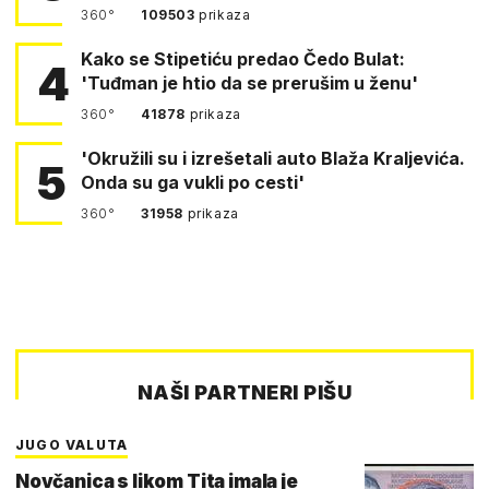
360°
109503
prikaza
Kako se Stipetiću predao Čedo Bulat:
4
'Tuđman je htio da se prerušim u ženu'
360°
41878
prikaza
'Okružili su i izrešetali auto Blaža Kraljevića.
5
Onda su ga vukli po cesti'
360°
31958
prikaza
NAŠI PARTNERI PIŠU
JUGO VALUTA
Novčanica s likom Tita imala je