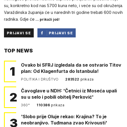
su, konkretno kod nas 5700 kuna neto, i veće su od okruženja.
Varaždinska županija će u narednih tri godine trebati 600 novih
radnika. Gdje će
... prikaži još!
PRIJAVI SE
PRIJAVI SE
PUTEM
TOP NEWS
FACEBOOKA
Ovako bi SFRJ izgledala da se ostvario Titov
1
plan: Od Klagenfurta do Istanbula!
POLITIKA I DRUŠTVO
283522
prikaza
Čavoglave u NDH: 'Četnici iz Moseća upali
2
su u selo i pobili obitelj Perković'
360°
110386
prikaza
'Slobo prije Oluje rekao: Krajina? To je
3
neobranjivo. Tuđmana zvao Krivousti'