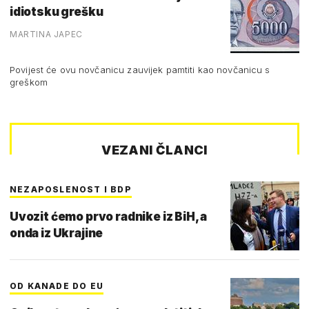
idiotsku grešku
MARTINA JAPEC
Povijest će ovu novčanicu zauvijek pamtiti kao novčanicu s
greškom
VEZANI ČLANCI
NEZAPOSLENOST I BDP
Uvozit ćemo prvo radnike iz BiH, a
onda iz Ukrajine
OD KANADE DO EU