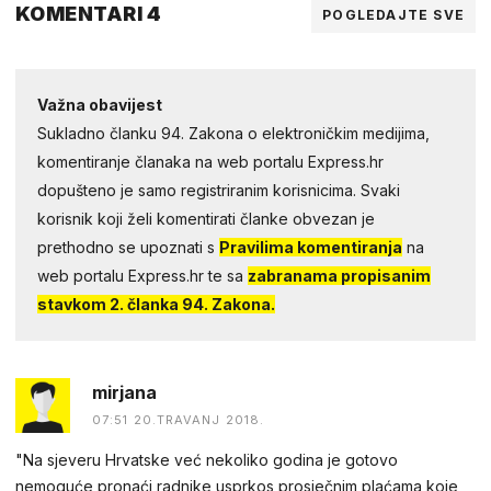
KOMENTARI 4
POGLEDAJTE SVE
Važna obavijest
Sukladno članku 94. Zakona o elektroničkim medijima,
komentiranje članaka na web portalu Express.hr
dopušteno je samo registriranim korisnicima. Svaki
korisnik koji želi komentirati članke obvezan je
prethodno se upoznati s
Pravilima komentiranja
na
web portalu Express.hr te sa
zabranama propisanim
stavkom 2. članka 94. Zakona.
mirjana
07:51 20.TRAVANJ 2018.
"Na sjeveru Hrvatske već nekoliko godina je gotovo
nemoguće pronaći radnike usprkos prosječnim plaćama koje