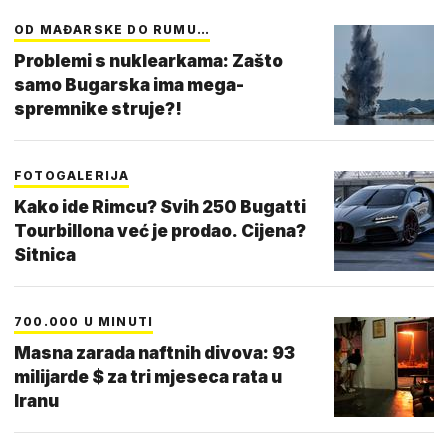
OD MAĐARSKE DO RUMU…
Problemi s nuklearkama: Zašto
samo Bugarska ima mega-
spremnike struje?!
FOTOGALERIJA
Kako ide Rimcu? Svih 250 Bugatti
Tourbillona već je prodao. Cijena?
Sitnica
700.000 U MINUTI
Masna zarada naftnih divova: 93
milijarde $ za tri mjeseca rata u
Iranu