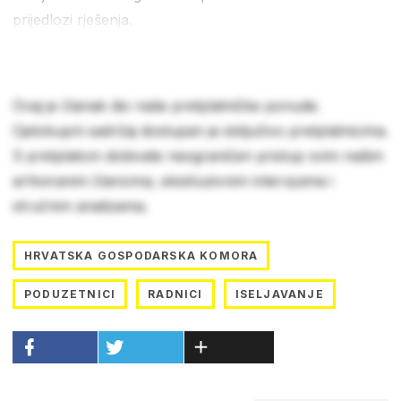
prijedlozi rješenja.
Ovaj je članak dio naše pretplatničke ponude.
Cjelokupni sadržaj dostupan je isključivo pretplatnicima.
S pretplatom dobivate neograničen pristup svim našim
arhiviranim člancima, ekskluzivnim intervjuima i
stručnim analizama.
HRVATSKA GOSPODARSKA KOMORA
PODUZETNICI
RADNICI
ISELJAVANJE