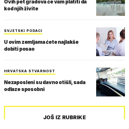
Ovih pet gradova će vam platiti da
kod njih živite
SVJETSKI PODACI
U ovim zemljama ćete najlakše
dobiti posao
HRVATSKA STVARNOST
Nezaposleni su davno otišli, sada
odlaze sposobni
JOŠ IZ RUBRIKE