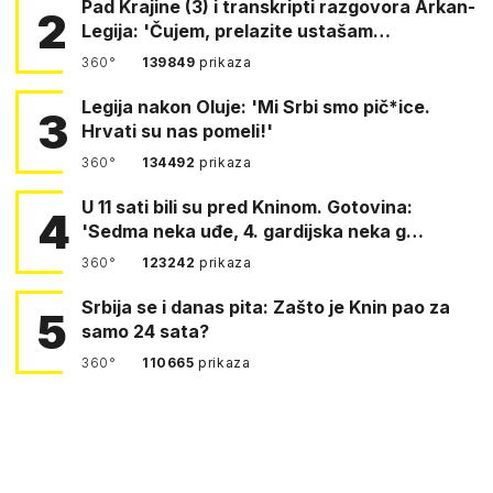
Pad Krajine (3) i transkripti razgovora Arkan-
2
Legija: 'Čujem, prelazite ustašam…
360°
139849
prikaza
Legija nakon Oluje: 'Mi Srbi smo pič*ice.
3
Hrvati su nas pomeli!'
360°
134492
prikaza
U 11 sati bili su pred Kninom. Gotovina:
4
'Sedma neka uđe, 4. gardijska neka g…
360°
123242
prikaza
Srbija se i danas pita: Zašto je Knin pao za
5
samo 24 sata?
360°
110665
prikaza