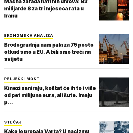
Masna zarada naftnih divova: 93
milijarde $ za tri mjeseca rata u
Iranu
EKONOMSKA ANALIZA
Brodogradnja nam pala za 75 posto
otkad smo u EU. A bili smo treći na
svijetu
PELJEŠKI MOST
Kinezi saniraju, koštat će ih to i više
od pet milijuna eura, ali šute. Imaju
p…
STEČAJ
Kako je propala Varta? U nacizmu