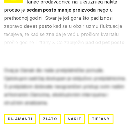
lanac prodavaonica najluksuznijeg nakita
prodao je
sedam posto manje proizvoda
nego u
prethodnoj godini. Stvar je još gora što pad iznosi
zapravo
devet posto
kad se u obzir uzmu fluktuacije
tečajeva, te kad se zna da je već u prošlom kvartalu
prošle godine Tiffany & Co zabilježio
pad od pet posto
.
Ovaj je članak dio naše pretplatničke ponude.
Cjelokupni sadržaj dostupan je isključivo pretplatnicima.
S pretplatom dobivate neograničen pristup svim našim
arhiviranim člancima, ekskluzivnim intervjuima i
stručnim analizama.
DIJAMANTI
ZLATO
NAKIT
TIFFANY