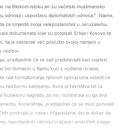
mir na Bliskom istoku jer su većinski muslimansko
ciju odnosa i uspostavu diplomatskih odnosa.” Naime,
i da će smjestiti svoja veleposlanstva u Jeruzalemu.
tusa dokumenata koje su potpisali Srbija i Kosovo te
ni, taj je sastanak već poslužio svojoj namjeni u
 reizbor.
, predsjednik će se sad predstavljati kao svjetski
 je bio domaćin u Bijeloj kući s vođama Izraela,
ta radi formaliziranja njihovih sporazuma ostavit će
vu reizbornu kampanju. Aura državništva bit će
Nobelovu nagradu za mir, nominirala su ga dva
mentu. Konkretnije, predsjednik će se moći pohvaliti
ih postrojbi iz Iraka i Afganistana, što je dokaz da
nju nepobjedivih ratova i vraćanju američkih snaga