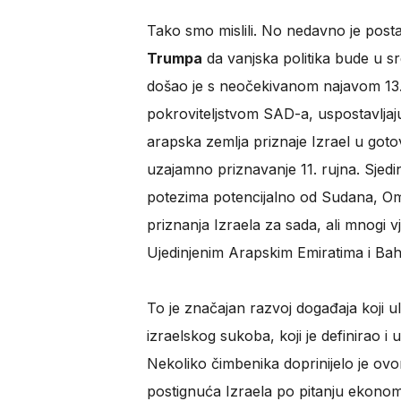
Tako smo mislili. No nedavno je posta
Trumpa
da vanjska politika bude u s
došao je s neočekivanom najavom 13. k
pokroviteljstvom SAD-a, uspostavljaju
arapska zemlja priznaje Izrael u gotov
uzajamno priznavanje 11. rujna. Sjed
potezima potencijalno od Sudana, Om
priznanja Izraela za sada, ali mnogi 
Ujedinjenim Arapskim Emiratima i Bah
To je značajan razvoj događaja koji ul
izraelskog sukoba, koji je definirao i u
Nekoliko čimbenika doprinijelo je o
postignuća Izraela po pitanju ekonomsk