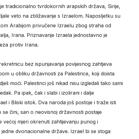
e tradicionalno tvrdokornih arapskih država, Sirije,
avljale veto na zbližavanje s Izraelom. Naposljetku su
kom Arabijom privučene Izraelu zbog straha od
lja, Irana. Priznavanje Izraela jednostavno je
veza protiv Irana.
 prekretnicu bez ispunjavanja povijesnog zahtjeva
m u obliku državnosti za Palestince, koji doista
djeli moći. Palestinci još nikad nisu izgledali tako sami
ak. Pa ipak, čak i slabi i izolirani i dalje
l i Bliski istok. Dva naroda još postoje i traže isti
se čini, san o neovisnoj državnosti postaje
ve većoj mjeri okrenuti zahtijevanju punog i
jedne dvonacionalne države. Izrael bi se stoga