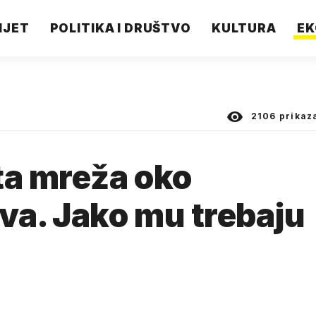
IJET
POLITIKA I DRUŠTVO
KULTURA
EK
2106
prikaz
a mreža oko
va. Jako mu trebaju
.