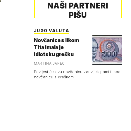
NAŠI PARTNERI
PIŠU
JUGO VALUTA
Novčanica s likom
Tita imala je
idiotsku grešku
MARTINA JAPEC
Povijest će ovu novčanicu zauvijek pamtiti kao
novčanicu s greškom