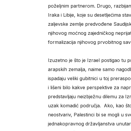
poželjnim partnerom. Drugo, razbijanj
Iraka i Libije, koje su desetljećima st
zaljevske zemlje predvođene Saudijs
njihovog moćnog zajedničkog neprijate
formalizacija njihovog prvobitnog sa
Izuzetno je što je Izrael postigao tu
arapskih zemalja, naime samo nagodbo
ispadaju veliki gubitnici u toj preraspo
i lišeni bilo kakve perspektive za napred
predstavljaju neizbježnu dilemu za Izrae
uzak komadić područja. Ako, kao što 
neostvariv, Palestinci bi se mogli u s
jednakopravnog državljanstva unutar 