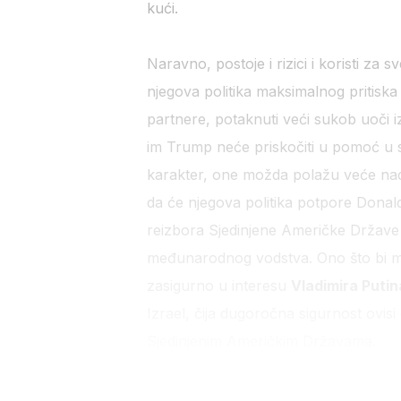
kući.
Naravno, postoje i rizici i koristi za
njegova politika maksimalnog pritiska 
partnere, potaknuti veći sukob uoči i
im Trump neće priskočiti u pomoć u s
karakter, one možda polažu veće nade 
da će njegova politika potpore Dona
reizbora Sjedinjene Američke Države
međunarodnog vodstva. Ono što bi mo
zasigurno u interesu
Vladimira Putin
Izrael, čija dugoročna sigurnost ovis
Sjedinjenim Američkim Državama.