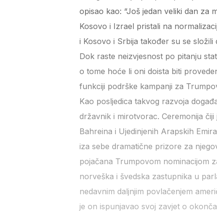
opisao kao: “Još jedan veliki dan za 
Kosovo i Izrael pristali na normaliza
i Kosovo i Srbija također su se složil
Dok raste neizvjesnost po pitanju sta
o tome hoće li oni doista biti provede
funkciji podrške kampanji za Trumpov
Kao posljedica takvog razvoja događaja
državnik i mirotvorac. Ceremonija čiji
Bahreina i Ujedinjenih Arapskih Emira
iza sebe dramatične prizore za njego
pojačana Trumpovom nominacijom za 
norveška i švedska zastupnika u parla
nedavnim daljnjim povlačenjem američk
je on ispunjavao svoj zavjet o okonča