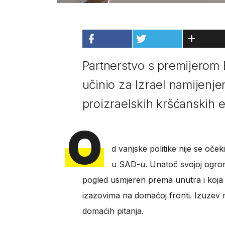
Partnerstvo s premijerom 
učinio za Izrael namijenj
proizraelskih kršćanskih 
O
d vanjske politike nije se oče
u SAD-u. Unatoč svojoj ogromn
pogled usmjeren prema unutra i koja
izazovima na domaćoj fronti. Izuzev
domaćih pitanja.