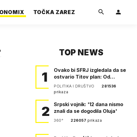
ONOMIX
TOČKA ZAREZ
TOP NEWS
a
Ovako bi SFRJ izgledala da se
1
ostvario Titov plan: Od
Klagenfurta do Istanbula!
POLITIKA I DRUŠTVO
281536
prikaza
Srpski vojnik: '12 dana nismo
2
znali da se dogodila Oluja'
360°
226057
prikaza