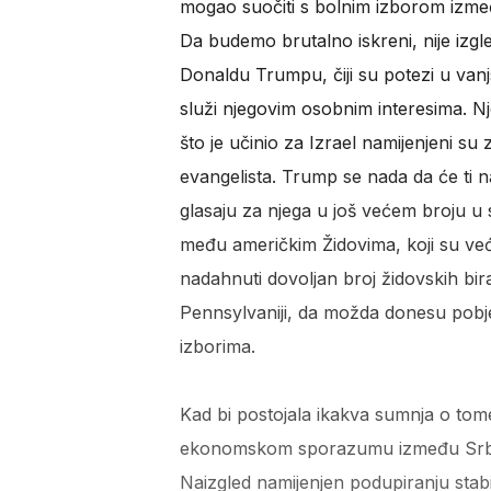
mogao suočiti s bolnim izborom izme
Da budemo brutalno iskreni, nije izg
Donaldu Trumpu, čiji su potezi u vanjs
služi njegovim osobnim interesima. 
što je učinio za Izrael namijenjeni s
evangelista. Trump se nada da će ti naj
glasaju za njega u još većem broju u
među američkim Židovima, koji su ve
nadahnuti dovoljan broj židovskih bira
Pennsylvaniji, da možda donesu pobj
izborima.
Kad bi postojala ikakva sumnja o tome t
ekonomskom sporazumu između Srbije 
Naizgled namijenjen podupiranju stabi