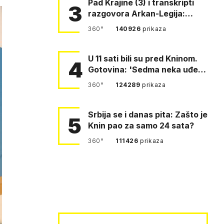
Pad Krajine (3) i transkripti
3
razgovora Arkan-Legija:
'Čujem, prelazite ustašam…
360°
140926
prikaza
U 11 sati bili su pred Kninom.
4
Gotovina: 'Sedma neka uđe,
4. gardijska neka g…
360°
124289
prikaza
Srbija se i danas pita: Zašto je
5
Knin pao za samo 24 sata?
360°
111426
prikaza