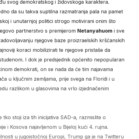
đu svog demokratskog i židovskoga karaktera.
ledno da su takva suptilna razmatranja pala na pamet
koj i unutarnjoj politici strogo motivirani onim što
Njegovo partnerstvo s premijerom
Netanyahuom
i sve
u zadovoljavanju njegove baze proizraelskih kršćanskih
noviji koraci mobilizirati te njegove pristaše da
 studenom. I dok je predsjednik općenito nepopularan
ćinom demokrati, on se nada da će tim najavama
ča u ključnim zemljama, prije svega na Floridi i u
edu razlikom u glasovima na vrlo izjednačenim
ko stoji iza tih inicijativa SAD-a, razmislite o
i Kosova najavljenom u Bijeloj kući 4. rujna.
lnosti u jugoistočnoj Europi, Trump ga je na Twitteru