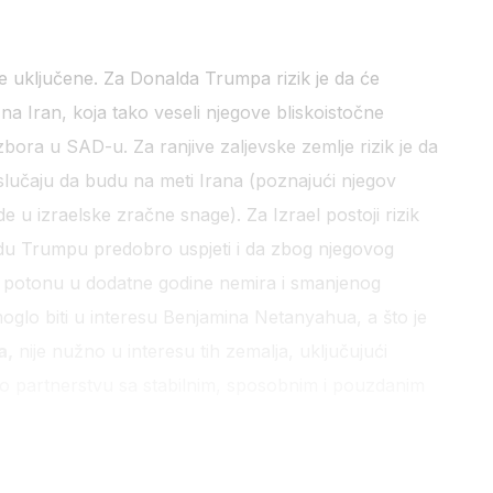
 sve uključene. Za Donalda Trumpa rizik je da će
na Iran, koja tako veseli njegove bliskoistočne
zbora u SAD-u. Za ranjive zaljevske zemlje rizik je da
lučaju da budu na meti Irana (poznajući njegov
u izraelske zračne snage). Za Izrael postoji rizik
ldu Trumpu predobro uspjeti i da zbog njegovog
 potonu u dodatne godine nemira i smanjenog
glo biti u interesu Benjamina Netanyahua, a što je
a,
nije nužno u interesu tih zemalja, uključujući
i o partnerstvu sa stabilnim, sposobnim i pouzdanim