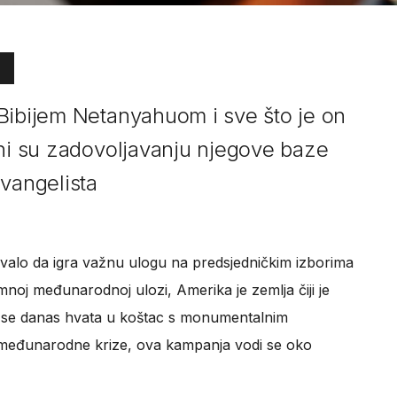
Bibijem Netanyahuom i sve što je on
eni su zadovoljavanju njegove baze
evangelista
kivalo da igra važnu ulogu na predsjedničkim izborima
oj međunarodnoj ulozi, Amerika je zemlja čiji je
 se danas hvata u koštac s monumentalnim
 međunarodne krize, ova kampanja vodi se oko