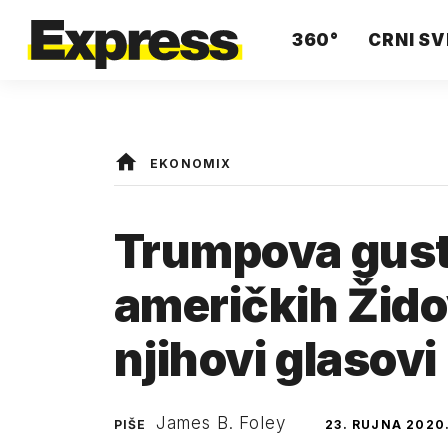
360°
CRNI SV
EKONOMIX
Trumpova gust
američkih Žido
njihovi glasovi
James B. Foley
PIŠE
23. RUJNA 2020