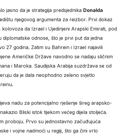
lo jasno da je strategija predsjednika
Donalda
redištu njegovog argumenta za reizbor. Prvi dokaz
olovoza da Izrael i Ujedinjeni Arapski Emirati, pod
 diplomatske odnose, što je prvi put da jedna
o 27 godina. Zatim su Bahrein i Izrael najavili
injene Američke Države navodno se nadaju sličnim
ana i Maroka. Saudijska Arabija suzdržava se od
vjeruju da je dala neophodno zeleno svjetlo
reinu.
ijeva nadu za potencijalno rješenje šireg arapsko-
nakazio Bliski istok tijekom većeg dijela stoljeća.
vom proboju. Prvo su jednostavno začuđujuća
e i vojne nadmoći u regiji, što ga čini vrlo