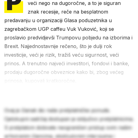
P
veći nego na dugoročne, a to je siguran
znak recesije, reče na besplatnom
predavanju u organizaciji Glasa poduzetnika u
zagrebačkom UGP caffeu Vuk Vuković, koji se
proslavio predvidjevši Trumpovu pobjedu na izborima i
Brexit. Najjednostavnije rečeno, što je dulji rok
investicije, veći je rizik, tražiš veću sigurnost, veći
prinos. A trenutno najveći investitori, fondovi i banke,
prodaju dugoročne obveznice kako bi, zbog većeg
prinosa, kupovali kratkoročne.
Ovaj je članak dio naše pretplatničke ponude.
Cjelokupni sadržaj dostupan je isključivo pretplatnicima.
S pretplatom dobivate neograničen pristup svim našim
arhiviranim člancima, ekskluzivnim intervjuima i