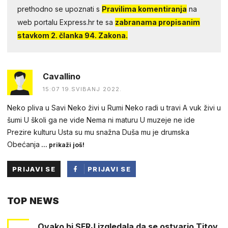
prethodno se upoznati s
Pravilima komentiranja
na
web portalu Express.hr te sa
zabranama propisanim
stavkom 2. članka 94. Zakona.
Cavallino
15:07 19.SVIBANJ 2022.
Neko pliva u Savi Neko živi u Rumi Neko radi u travi A vuk živi u
šumi U školi ga ne vide Nema ni maturu U muzeje ne ide
Prezire kulturu Usta su mu snažna Duša mu je drumska
Obećanja
... prikaži još!
PRIJAVI SE
PRIJAVI SE
PUTEM
TOP NEWS
FACEBOOKA
Ovako bi SFRJ izgledala da se ostvario Titov