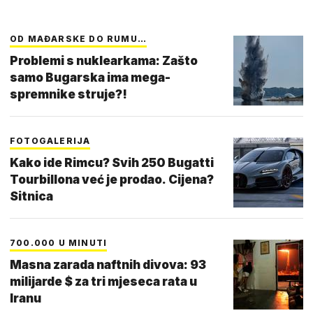
OD MAĐARSKE DO RUMU…
Problemi s nuklearkama: Zašto
samo Bugarska ima mega-
spremnike struje?!
FOTOGALERIJA
Kako ide Rimcu? Svih 250 Bugatti
Tourbillona već je prodao. Cijena?
Sitnica
700.000 U MINUTI
Masna zarada naftnih divova: 93
milijarde $ za tri mjeseca rata u
Iranu