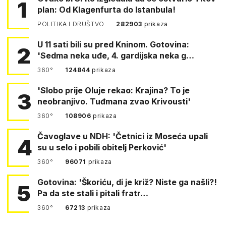
1
plan: Od Klagenfurta do Istanbula!
POLITIKA I DRUŠTVO
282903
prikaza
U 11 sati bili su pred Kninom. Gotovina:
2
'Sedma neka uđe, 4. gardijska neka g…
360°
124844
prikaza
'Slobo prije Oluje rekao: Krajina? To je
3
neobranjivo. Tuđmana zvao Krivousti'
360°
108906
prikaza
Čavoglave u NDH: 'Četnici iz Moseća upali
4
su u selo i pobili obitelj Perković'
360°
96071
prikaza
Gotovina: 'Škoriću, di je križ? Niste ga našli?!
5
Pa da ste stali i pitali fratr…
360°
67213
prikaza