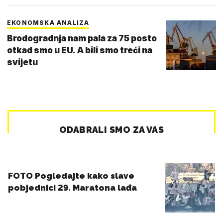
EKONOMSKA ANALIZA
Brodogradnja nam pala za 75 posto
otkad smo u EU. A bili smo treći na
svijetu