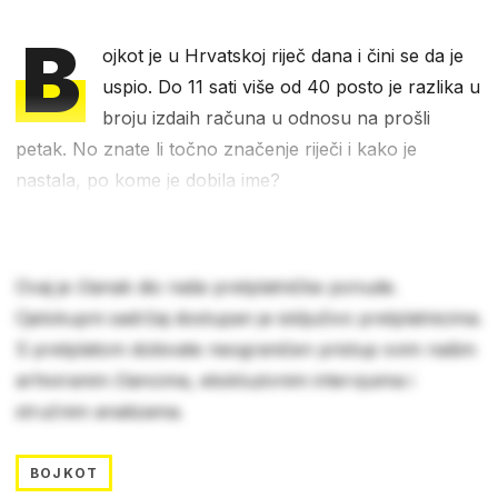
B
ojkot je u Hrvatskoj riječ dana i čini se da je
uspio. Do 11 sati više od 40 posto je razlika u
broju izdaih računa u odnosu na prošli
petak. No znate li točno značenje riječi i kako je
nastala, po kome je dobila ime?
Ovaj je članak dio naše pretplatničke ponude.
Cjelokupni sadržaj dostupan je isključivo pretplatnicima.
S pretplatom dobivate neograničen pristup svim našim
arhiviranim člancima, ekskluzivnim intervjuima i
stručnim analizama.
BOJKOT