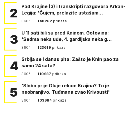
Pad Krajine (3) i transkripti razgovora Arkan-
2
Legija: 'Čujem, prelazite ustašam…
360°
140282
prikaza
U 11 sati bili su pred Kninom. Gotovina:
3
'Sedma neka uđe, 4. gardijska neka g…
360°
123619
prikaza
Srbija se i danas pita: Zašto je Knin pao za
4
samo 24 sata?
360°
110937
prikaza
'Slobo prije Oluje rekao: Krajina? To je
5
neobranjivo. Tuđmana zvao Krivousti'
360°
103984
prikaza