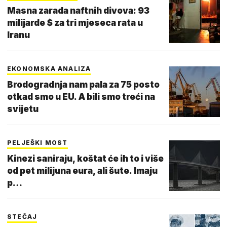
Masna zarada naftnih divova: 93
milijarde $ za tri mjeseca rata u
Iranu
EKONOMSKA ANALIZA
Brodogradnja nam pala za 75 posto
otkad smo u EU. A bili smo treći na
svijetu
PELJEŠKI MOST
Kinezi saniraju, koštat će ih to i više
od pet milijuna eura, ali šute. Imaju
p…
STEČAJ