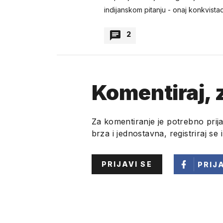
indijanskom pitanju - onaj konkvistad
2
vjaceslav
Komentiraj, z
o konkvistadoru cortesu 
indijanskih kraljevstava 
kraljevstva, tarascan, a k
Za komentiranje je potrebno prija
plaćanja poreza
... prikaži
brza i jednostavna, registriraj se 
PRIJAVI SE
PRIJ
vjaceslav
nuño beltrán de guzmán b
kraljevske audijencije u m