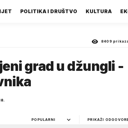
IJET
POLITIKA I DRUŠTVO
KULTURA
EK
8409
prikaz
jeni grad u džungli -
vnika
18.
POPULARNI
PRIKAŽI ODGOVOR