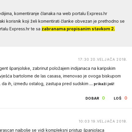
dijima, komentiranje članaka na web portalu Express.hr
aki korisnik koji želi komentirati članke obvezan je prethodno se
talu Express.hr te sa
zabranama propisanim stavkom 2.
17:30 20.VELJAČA 2018.
regent španjolske, zabrinut položajem indijanaca na karipskim
zvješća bartolome de las casasa, imenovao je ovoga biskupom
tj. da ih, između ostalog, zastupa pred sudskim
... prikaži još!
0
0
DOBAR
LOŠ
10:03 19.VELJAČA 2018.
tarascan najbolje se vidi kompleksni pristup španjolaca