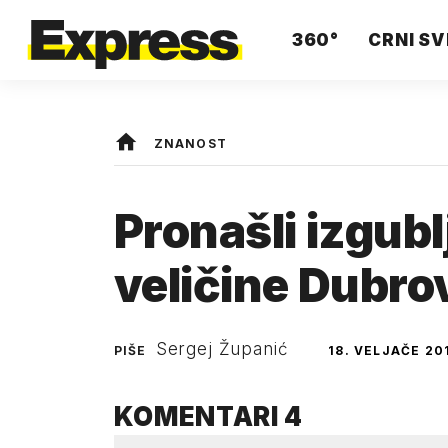
360°
CRNI SV
ZNANOST
Pronašli izgubl
veličine Dubro
Sergej Županić
PIŠE
18. VELJAČE 20
KOMENTARI
4