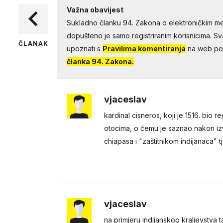
Važna obavijest
Sukladno članku 94. Zakona o elektroničkim me
dopušteno je samo registriranim korisnicima. Sv
ČLANAK
upoznati s
Pravilima komentiranja
na web por
članka 94. Zakona.
vjaceslav
kardinal cisneros, koji je 1516. bio 
otocima, o čemu je saznao nakon i
chiapasa i "zaštitnikom indijanaca" 
vjaceslav
na primjeru indijanskog kraljevstva 