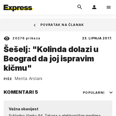
POVRATAK NA ČLANAK
20276
prikaza
23. LIPNJA 2017.
Šešelj: "Kolinda dolazi u
Beograd da joj ispravim
kičmu"
Merita Arslani
PIŠE
KOMENTARI
5
POPULARNI
Važna obavijest
Sukladno članku 94. Zakona o elektroničkim medijima,