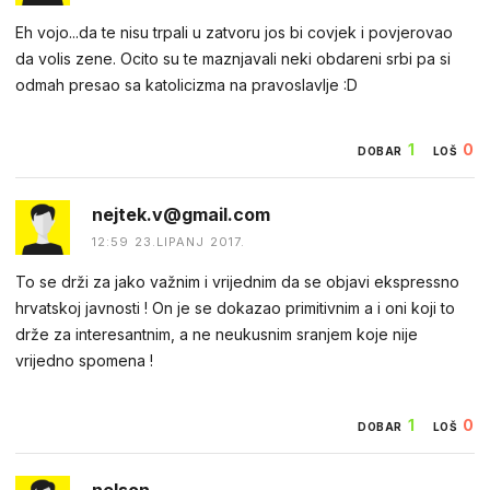
Eh vojo...da te nisu trpali u zatvoru jos bi covjek i povjerovao
da volis zene. Ocito su te maznjavali neki obdareni srbi pa si
odmah presao sa katolicizma na pravoslavlje :D
1
0
DOBAR
LOŠ
nejtek.v@gmail.com
12:59 23.LIPANJ 2017.
To se drži za jako važnim i vrijednim da se objavi ekspressno
hrvatskoj javnosti ! On je se dokazao primitivnim a i oni koji to
drže za interesantnim, a ne neukusnim sranjem koje nije
vrijedno spomena !
1
0
DOBAR
LOŠ
nelson