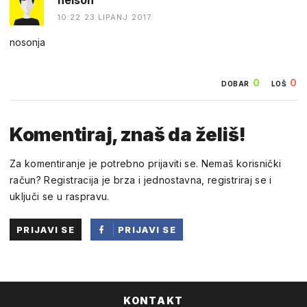
10:22 23.LIPANJ 2017.
nosonja
0
0
DOBAR
LOŠ
Komentiraj, znaš da želiš!
Za komentiranje je potrebno prijaviti se. Nemaš korisnički
račun? Registracija je brza i jednostavna, registriraj se i
uključi se u raspravu.
PRIJAVI SE
PRIJAVI SE
PUTEM
FACEBOOKA
KONTAKT