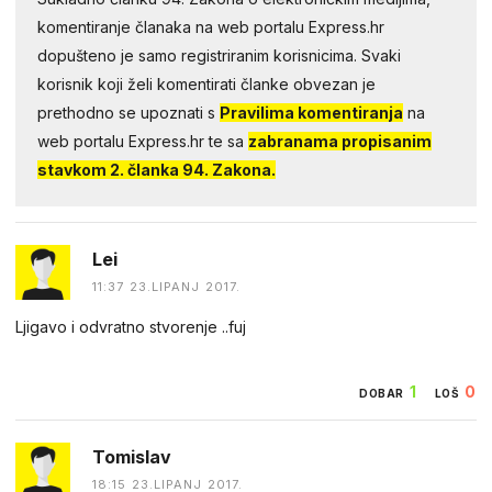
komentiranje članaka na web portalu Express.hr
dopušteno je samo registriranim korisnicima. Svaki
korisnik koji želi komentirati članke obvezan je
prethodno se upoznati s
Pravilima komentiranja
na
web portalu Express.hr te sa
zabranama propisanim
stavkom 2. članka 94. Zakona.
Lei
11:37 23.LIPANJ 2017.
Ljigavo i odvratno stvorenje ..fuj
1
0
DOBAR
LOŠ
Tomislav
18:15 23.LIPANJ 2017.