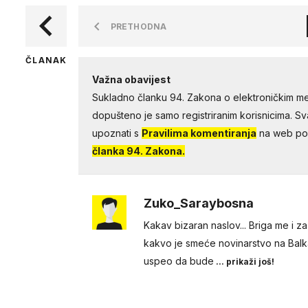
PRETHODNA
ČLANAK
Važna obavijest
Sukladno članku 94. Zakona o elektroničkim me
dopušteno je samo registriranim korisnicima. Sv
upoznati s
Pravilima komentiranja
na web por
članka 94. Zakona.
Zuko_Saraybosna
Kakav bizaran naslov... Briga me i z
kakvo je smeće novinarstvo na Balkan
uspeo da bude
... prikaži još!