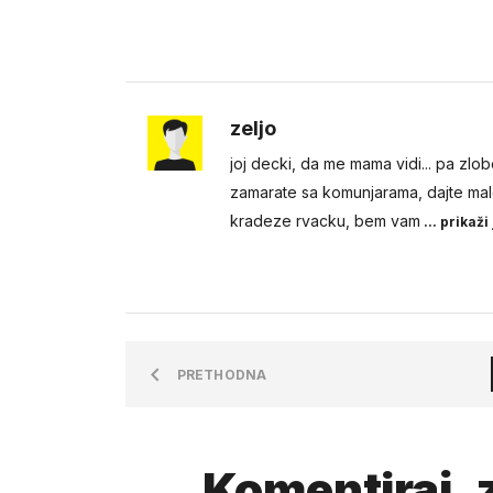
zeljo
joj decki, da me mama vidi... pa zlobo
zamarate sa komunjarama, dajte malo
kradeze rvacku, bem vam
... prikaži 
PRETHODNA
Komentiraj, z