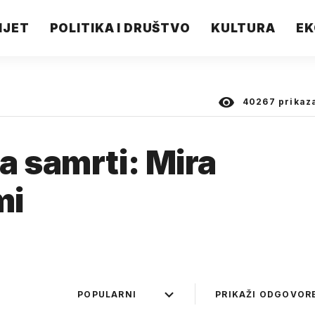
IJET
POLITIKA I DRUŠTVO
KULTURA
EK
40267
prikaz
a samrti: Mira
mi
POPULARNI
PRIKAŽI ODGOVOR