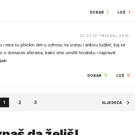
1
1
DOBAR
LOŠ
20:37 10.TRAVANJ 2019.
 i mira su phickin dim u odnosu na sranju i ankicu tudjler, kaj se
 o domacim aferama, kako smo unistili hrvatsku i napravili
još!
0
0
DOBAR
LOŠ
1
2
3
SLJEDEĆA
naš da želiš!