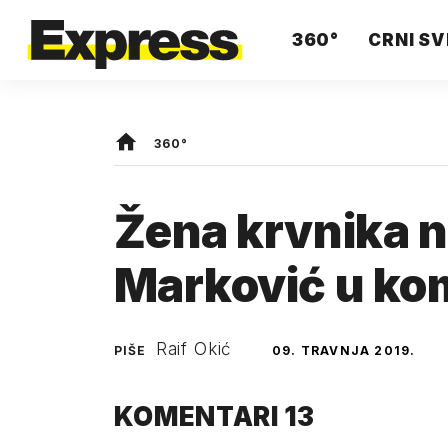
360°
CRNI SV
360°
Žena krvnika n
Marković u ko
Raif Okić
PIŠE
09. TRAVNJA 2019.
KOMENTARI
13