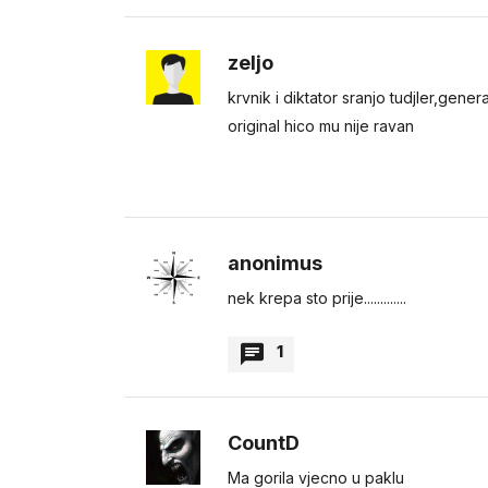
zeljo
krvnik i diktator sranjo tudjler,gener
original hico mu nije ravan
anonimus
nek krepa sto prije.............
1
CountD
Ma gorila vjecno u paklu