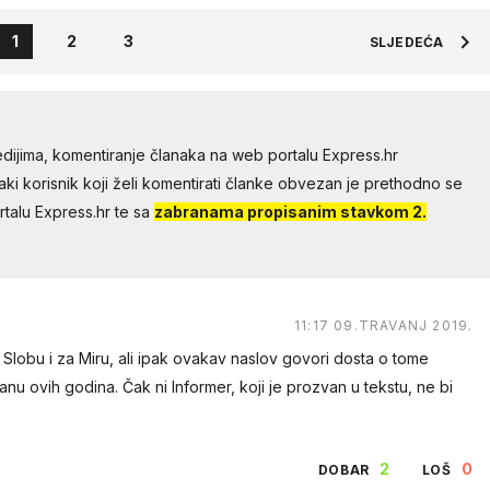
1
2
3
SLJEDEĆA
dijima, komentiranje članaka na web portalu Express.hr
aki korisnik koji želi komentirati članke obvezan je prethodno se
talu Express.hr te sa
zabranama propisanim stavkom 2.
11:17 09.TRAVANJ 2019.
a Slobu i za Miru, ali ipak ovakav naslov govori dosta o tome
u ovih godina. Čak ni Informer, koji je prozvan u tekstu, ne bi
2
0
DOBAR
LOŠ