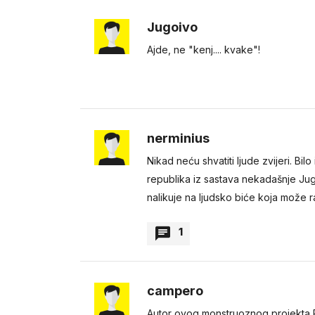
nelson
Jugoivo
ne bleji
Ajde, ne "kenj.... kvake"!
nerminius
Nikad neću shvatiti ljude zvijeri. Bi
republika iz sastava nekadašnje Jug
nalikuje na ljudsko biće koja može ra
1
nerminius
campero
Što se njemu (i svima sli
Autor ovog monstruoznog projekta Po