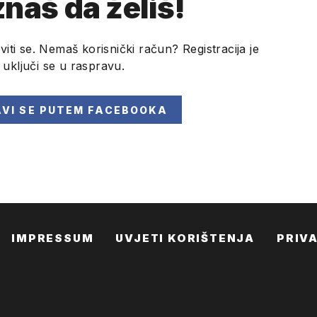
naš da želiš!
viti se. Nemaš korisnički račun? Registracija je
i uključi se u raspravu.
AVI SE
PUTEM FACEBOOKA
IMPRESSUM
UVJETI KORIŠTENJA
PRIV