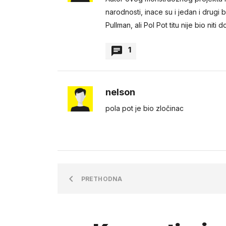
biti jasno. To je bio prikr
narodnosti, inace su i jedan i drugi
neviđenom torturom prem
Pullman, ali Pol Pot titu nije bio niti 
1
babamoje2
nelson
ja san siguran da si i ti bi
pola pot je bio zločinac
potomak takvog. iz dosadaš
postaju najveći protivnici
PRETHODNA