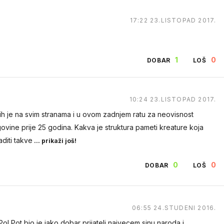
10:12 23.LISTOPAD 2017.
17:22 23.LISTOPAD 2017.
0
0
1
0
DOBAR
LOŠ
DOBAR
LOŠ
10:24 23.LISTOPAD 2017.
lo ih je na svim stranama i u ovom zadnjem ratu za neovisnost
ovine prije 25 godina. Kakva je struktura pameti kreature koja
diti takve
... prikaži još!
0
0
DOBAR
LOŠ
10:26 23.LISTOPAD 2017.
06:55 24.STUDENI 2016.
čnima) vrzmalo po glavi, kako je on sve to shvatio nikad mi neće
l Pot bio je jako dobar prijatelj najvecem sinu naroda i