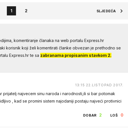
1
2
SLJEDEĆA
dijima, komentiranje članaka na web portalu Express.hr
aki korisnik koji želi komentirati članke obvezan je prethodno se
talu Express.hr te sa
zabranama propisanim stavkom 2.
13:15 22.LISTOPAD 2017.
bar prijatelj najvecem sinu naroda i narodnosti,ili si bar potomak
dljivo , kad se promini sistem najodaniji postaju najveći protivnici
2
0
DOBAR
LOŠ