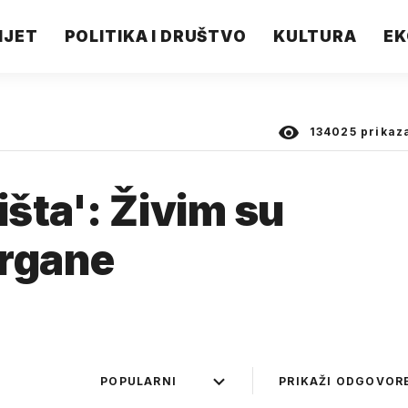
IJET
POLITIKA I DRUŠTVO
KULTURA
EK
134025
prikaz
šta': Živim su
organe
POPULARNI
PRIKAŽI ODGOVOR