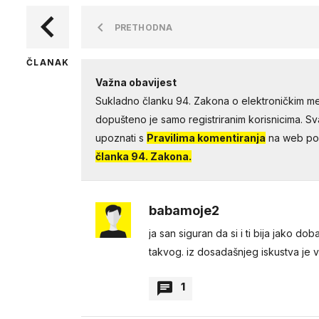
PRETHODNA
ČLANAK
Važna obavijest
Sukladno članku 94. Zakona o elektroničkim me
dopušteno je samo registriranim korisnicima. Sv
upoznati s
Pravilima komentiranja
na web por
članka 94. Zakona.
babamoje2
ja san siguran da si i ti bija jako do
takvog. iz dosadašnjeg iskustva je vi
1