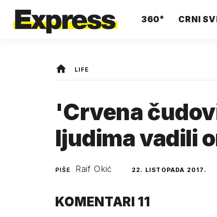
360°
CRNI SV
LIFE
'Crvena čudovi
ljudima vadili 
Raif Okić
PIŠE
22. LISTOPADA 2017.
KOMENTARI
11