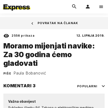
POVRATAK NA ČLANAK
2556
prikaza
12. LIPNJA 2019.
Moramo mijenjati navike:
Za 30 godina ćemo
gladovati
Paula Bobanović
PIŠE
KOMENTARI
3
POPULARNI
Važna obavijest
Sukladno članku 94. Zakona o elektroničkim medijima,