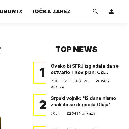
ONOMIX
TOČKA ZAREZ
TOP NEWS
a
Ovako bi SFRJ izgledala da se
1
ostvario Titov plan: Od
Klagenfurta do Istanbula!
POLITIKA I DRUŠTVO
282417
prikaza
Srpski vojnik: '12 dana nismo
2
znali da se dogodila Oluja'
360°
226414
prikaza