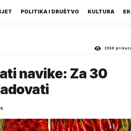
IJET
POLITIKA I DRUŠTVO
KULTURA
EK
2556
prikaz
ti navike: Za 30
ladovati
9.