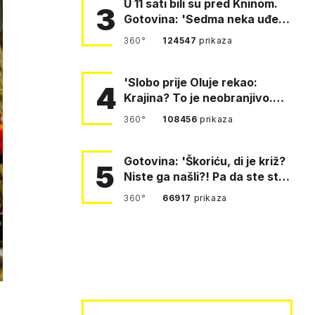
U 11 sati bili su pred Kninom.
3
Gotovina: 'Sedma neka uđe,
4. gardijska neka g…
360°
124547
prikaza
'Slobo prije Oluje rekao:
4
Krajina? To je neobranjivo.
Tuđmana zvao Krivousti'
360°
108456
prikaza
Gotovina: 'Škoriću, di je križ?
5
Niste ga našli?! Pa da ste stali
i pitali fratr…
360°
66917
prikaza