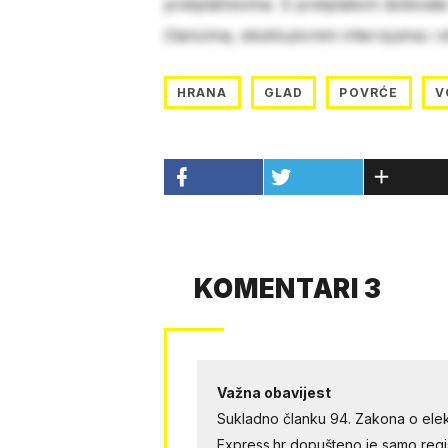
pretplatnicima. S pretplatom dobivat
člancima, ekskluzivnim intervjuima i 
HRANA
GLAD
POVRĆE
V
KOMENTARI 3
Važna obavijest
Sukladno članku 94. Zakona o elek
Express.hr dopušteno je samo regist