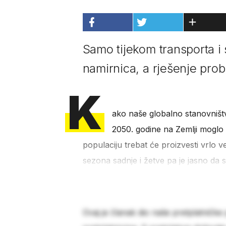
Samo tijekom transporta i 
namirnica, a rješenje pro
K
ako naše globalno stanovništv
2050. godine na Zemlji moglo 
populaciju trebat će proizvesti vrlo v
sezona sadnje i žetve pa je jasno da 
Ovaj je članak dio naše pretplatničke