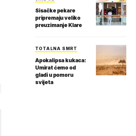
Sisačke pekare
pripremaju veliko
preuzimanje Klare
TOTALNA SMRT
Apokalipsa kukaca:
Umirat ćemo od
gladi u pomoru
svijeta