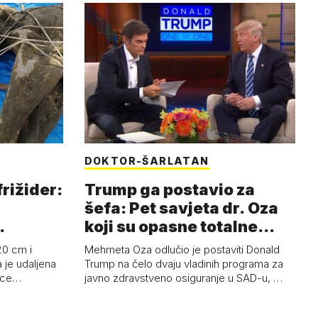
DOKTOR-ŠARLATAN
frižider:
Trump ga postavio za
šefa: Pet savjeta dr. Oza
koji su opasne totalne
budalašti…
20 cm i
Mehmeta Oza odlučio je postaviti Donald
 je udaljena
Trump na čelo dvaju vladinih programa za
 oce…
javno zdravstveno osiguranje u SAD-u, …