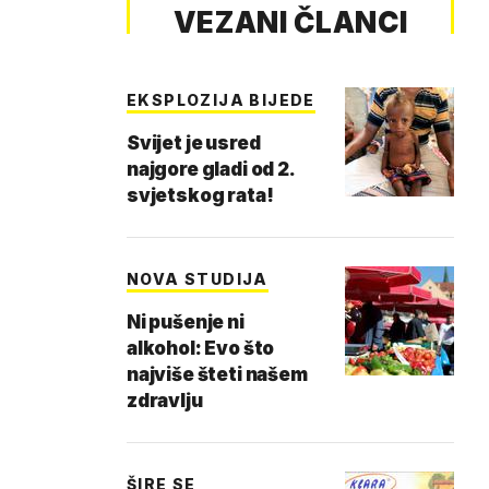
VEZANI ČLANCI
EKSPLOZIJA BIJEDE
Svijet je usred
najgore gladi od 2.
svjetskog rata!
NOVA STUDIJA
Ni pušenje ni
alkohol: Evo što
najviše šteti našem
zdravlju
ŠIRE SE