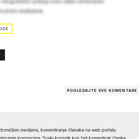
e neograničen pristup svim našim arhiviranim
stručnim analizama.
OĆE
POGLEDAJTE SVE
KOMENTARE
troničkim medijima, komentiranje članaka na web portalu
riranim korisnicima. Svaki korisnik koji želi komentirati članke