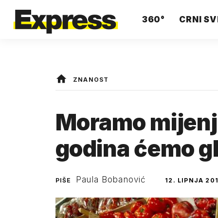
360°
CRNI SV
ZNANOST
Moramo mijenja
godina ćemo g
Paula Bobanović
PIŠE
12. LIPNJA 201