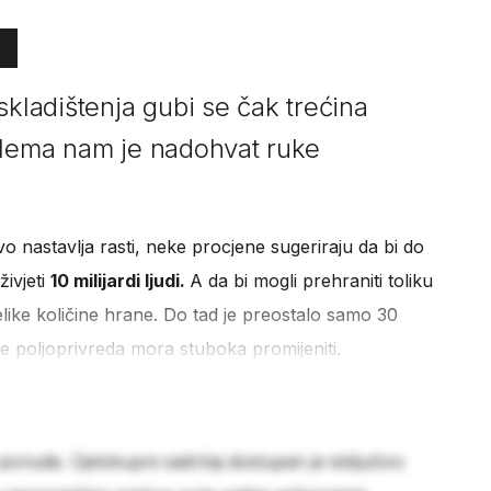
skladištenja gubi se čak trećina
blema nam je nadohvat ruke
o nastavlja rasti, neke procjene sugeriraju da bi do
živjeti
10 milijardi ljudi.
A da bi mogli prehraniti toliku
elike količine hrane. Do tad je preostalo samo 30
se poljoprivreda mora stuboka promijeniti.
 ponude. Cjelokupni sadržaj dostupan je isključivo