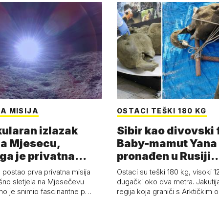
A MISIJA
OSTACI TEŠKI 180 KG
ularan izlazak
Sibir kao divovski 
a Mjesecu,
Baby-mamut Yana
ga je privatna
pronađen u Rusiji
a - 'Pla…
najsačuvaniji je…
 postao prva privatna misija
Ostaci su teški 180 kg, visoki 1
ešno sletjela na Mjesečevu
dugački oko dva metra. Jakutija
mo je snimio fascinantne p…
regija koja graniči s Arktičkim