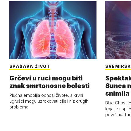
SPAŠAVA ŽIVOT
SVEMIRSK
Grčevi u ruci mogu biti
Spektak
znak smrtonosne bolesti
Sunca n
snimila 
Plućna embolija odnosi živote, a krvni
letjelic
ugrušci mogu uzrokovati cijeli niz drugih
Blue Ghost je
problema
koja je uspj
površinu. Ta