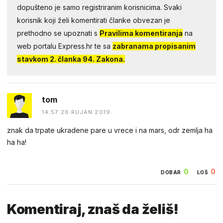
dopušteno je samo registriranim korisnicima. Svaki
korisnik koji želi komentirati članke obvezan je
prethodno se upoznati s
Pravilima komentiranja
na
web portalu Express.hr te sa
zabranama propisanim
stavkom 2. članka 94. Zakona.
tom
14:57 26.RUJAN 2019.
znak da trpate ukradene pare u vrece i na mars, odr zemlja ha
ha ha!
0
0
DOBAR
LOŠ
Komentiraj, znaš da želiš!