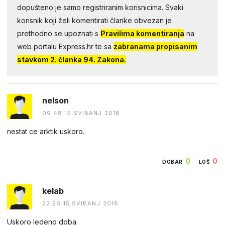
dopušteno je samo registriranim korisnicima. Svaki
korisnik koji želi komentirati članke obvezan je
prethodno se upoznati s
Pravilima komentiranja
na
web portalu Express.hr te sa
zabranama propisanim
stavkom 2. članka 94. Zakona.
nelson
09:48 15.SVIBANJ 2018.
nestat ce arktik uskoro.
0
0
DOBAR
LOŠ
kelab
22:26 15.SVIBANJ 2018.
Uskoro ledeno doba.